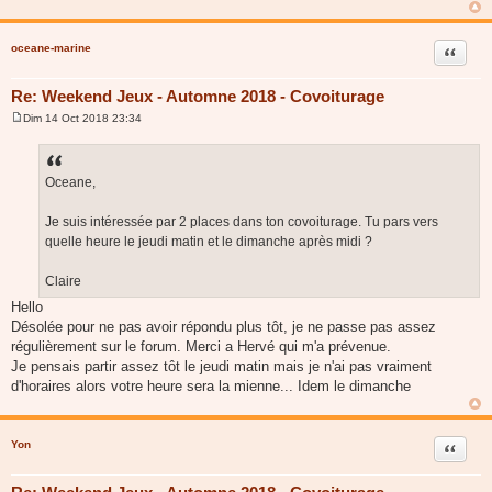
a
g
e
oceane-marine
Citer
Re: Weekend Jeux - Automne 2018 - Covoiturage
Dim 14 Oct 2018 23:34
M
e
s
s
a
Oceane,
g
e
Je suis intéressée par 2 places dans ton covoiturage. Tu pars vers
quelle heure le jeudi matin et le dimanche après midi ?
Claire
Hello
Désolée pour ne pas avoir répondu plus tôt, je ne passe pas assez
régulièrement sur le forum. Merci a Hervé qui m'a prévenue.
Je pensais partir assez tôt le jeudi matin mais je n'ai pas vraiment
d'horaires alors votre heure sera la mienne... Idem le dimanche
Yon
Citer