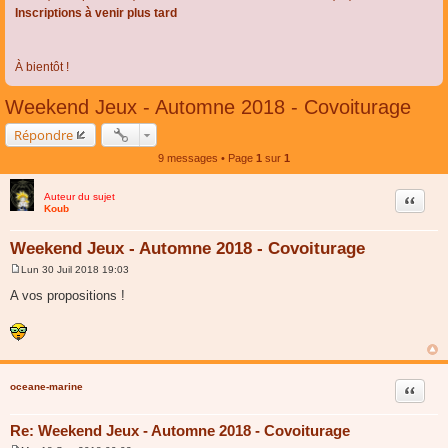
Inscriptions à venir plus tard
À bientôt !
Weekend Jeux - Automne 2018 - Covoiturage
Répondre
9 messages • Page
1
sur
1
Auteur du sujet
Citer
Koub
Weekend Jeux - Automne 2018 - Covoiturage
Lun 30 Juil 2018 19:03
M
e
A vos propositions !
s
s
a
g
e
oceane-marine
Citer
Re: Weekend Jeux - Automne 2018 - Covoiturage