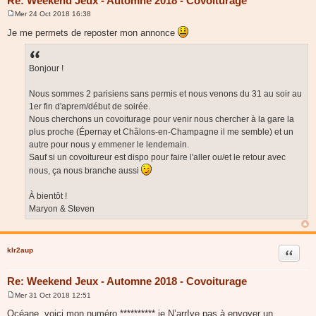
Re: Weekend Jeux - Automne 2018 - Covoiturage
Mer 24 Oct 2018 16:38
M
e
Je me permets de reposter mon annonce
s
s
a
g
Bonjour !
e
Nous sommes 2 parisiens sans permis et nous venons du 31 au soir au
1er fin d'aprem/début de soirée.
Nous cherchons un covoiturage pour venir nous chercher à la gare la
plus proche (Épernay et Châlons-en-Champagne il me semble) et un
autre pour nous y emmener le lendemain.
Sauf si un covoitureur est dispo pour faire l'aller ou/et le retour avec
nous, ça nous branche aussi
À bientôt !
Maryon & Steven
klr2aup
Citer
Re: Weekend Jeux - Automne 2018 - Covoiturage
Mer 31 Oct 2018 12:51
M
e
Océane, voici mon numéro ********** je N’arrIve pas à envoyer un