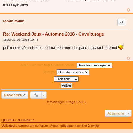
s
message privé
s
a
g
e
oceane-marine
Citer
Re: Weekend Jeux - Automne 2018 - Covoiturage
Mer 31 Oct 2018 15:48
M
e
je t'ai envoyé un texto... efface ton num du grand méchant internet
s
s
a
g
e
Afficher les messages publiés depuis :
Trier par
Répondre
9 messages • Page
1
sur
1
Atteindre
QUI EST EN LIGNE ?
Utilisateurs parcourant ce forum : Aucun utilisateur inscrit et 2 invités