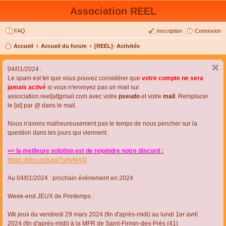
Association REEL
FAQ
Inscription
Connexion
Accueil
Accueil du forum
[REEL]- Activités
04/01/2024 :
Le spam est tel que vous pouvez considérer que
votre compte ne sera
jamais activé
si vous n'envoyez pas un mail sur
association.reel[at]gmail.com avec votre
pseudo
et votre
mail
. Remplacer
le [at] par @ dans le mail.
Nous n'avons malheureusement pas le temps de nous pencher sur la
question dans les jours qui viennent.
=> la meilleure solution est de rejoindre notre discord :
https://discord.gg/TvhyNAQ
Au 04/01/2024 : prochain évènement en 2024
Week-end JEUX de Printemps :
Wk jeux du vendredi 29 mars 2024 (fin d'après-midi) au lundi 1er avril
2024 (fin d'après-midi) à la MFR de Saint-Firmin-des-Près (41)