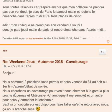
Mar 18 Sep 2018 09:03
M
e
sous toutes réserves car j'espère encore que mon collègue ne prendra
s
pas son vendredi, je pars de Paris le samedi matin et reviens le
s
a
dimanche dans l'après midi et j'ai trois places de dispo.
g
e
edit : mon collègue ne prend pas son vendredi ! youpi !
donc je pars jeudi matin de paris et rentre dimanche dans l'après midi...
Dernière édition par
oceane-marine
le Mar 2 Oct 2018 10:31, édité 1 fois.
Yon
Citer
Re: Weekend Jeux - Automne 2018 - Covoiturage
Lun 1 Oct 2018 13:50
M
e
Bonjour !
s
s
a
Nous sommes 2 parisiens sans permis et nous venons du 31 au soir au
g
1er fin d'aprem/début de soirée.
e
Nous cherchons un covoiturage pour venir nous chercher à la gare la plus
proche (Épernay et Châlons-en-Champagne il me semble) et un autre
pour nous y emmener le lendemain.
Sauf si un covoitureur est dispo pour faire l'aller ou/et le retour avec nous,
ça nous branche aussi