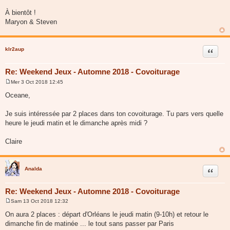
À bientôt !
Maryon & Steven
klr2aup
Citer
Re: Weekend Jeux - Automne 2018 - Covoiturage
Mer 3 Oct 2018 12:45
M
e
Oceane,
s
s
a
Je suis intéressée par 2 places dans ton covoiturage. Tu pars vers quelle
g
heure le jeudi matin et le dimanche après midi ?
e
Claire
Analda
Citer
Re: Weekend Jeux - Automne 2018 - Covoiturage
Sam 13 Oct 2018 12:32
M
e
On aura 2 places : départ d'Orléans le jeudi matin (9-10h) et retour le
s
dimanche fin de matinée ... le tout sans passer par Paris
s