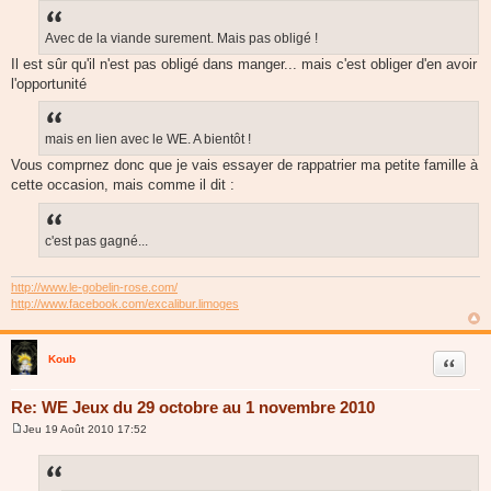
Avec de la viande surement. Mais pas obligé !
Il est sûr qu'il n'est pas obligé dans manger... mais c'est obliger d'en avoir
l'opportunité
mais en lien avec le WE. A bientôt !
Vous comprnez donc que je vais essayer de rappatrier ma petite famille à
cette occasion, mais comme il dit :
c'est pas gagné...
http://www.le-gobelin-rose.com/
http://www.facebook.com/excalibur.limoges
Koub
Citer
Re: WE Jeux du 29 octobre au 1 novembre 2010
Jeu 19 Août 2010 17:52
M
e
s
s