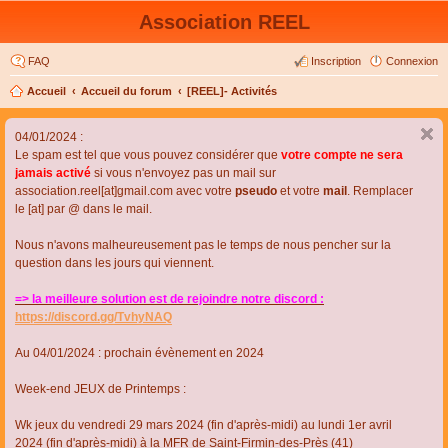
Association REEL
FAQ
Inscription
Connexion
Accueil
Accueil du forum
[REEL]- Activités
04/01/2024 :
Le spam est tel que vous pouvez considérer que
votre compte ne sera
jamais activé
si vous n'envoyez pas un mail sur
association.reel[at]gmail.com avec votre
pseudo
et votre
mail
. Remplacer
le [at] par @ dans le mail.
Nous n'avons malheureusement pas le temps de nous pencher sur la
question dans les jours qui viennent.
=> la meilleure solution est de rejoindre notre discord :
https://discord.gg/TvhyNAQ
Au 04/01/2024 : prochain évènement en 2024
Week-end JEUX de Printemps :
Wk jeux du vendredi 29 mars 2024 (fin d'après-midi) au lundi 1er avril
2024 (fin d'après-midi) à la MFR de Saint-Firmin-des-Près (41)