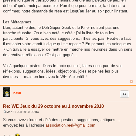
présent lorsque le transporteur viendra prendre les palettes de jeux en
début d'après midi par exemple. Pareil que pour le reste, la date est à
confirmer, notre demande de résa est jusqu'au 1er au soir pour l'instant.
Les Métagames :
Bon, autant le dire, le Défi Super Geek et le Killer ne sont pas une
franche réussite. On a bien noté le côté : j'ai la liste de tous les
participants. Si vous avez des suggestions, n'hésitez pas. Peut-être faut
il asticoter votre esprit ludique qui se repose ? En primant les vainqueurs
? On travaille à essayer de mettre en marche nos neurones dans un sens
de créatives réflexions. C'est pas gagné...
Voilà quelques pistes. Dans le topic qui suit, faites nous part de vos
réflexions, suggestions, idées, objections, joies et peines les plus
diverses.... mais en lien avec le WE. A bientôt !
Koub
Citer
Re: WE Jeux du 29 octobre au 1 novembre 2010
Mer 21 Juil 2010 20:04
M
e
Si vous avez d'ores et déjà des question, suggestions, critiques ...
s
envoyez les à l'adresse
association.reel@gmail.com
s
a
g