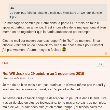
M
e
s
s
a
Je veux pas faire la rabat-joie mais que vient faire un we jeux dans le
g
flip ?
e
Ce message te semble peut-être dans la partie FLIP mais en faite il
apparait partout, en annonce. Il est impossible de le manquer quand bien
même on ne regarderait que la partie ambassade par exemple.
C'est le meilleur moyen pour pas louper l'info "hot" du moment. Si ca
choque vraiment on doit pouvoir trouver autre chose mais pour l'instant
j'ai pas vraiment d'autres moyens à dispo
Pats
Citer
Re: WE Jeux du 29 octobre au 1 novembre 2010
Mar 10 Août 2010 14:43
M
e
Je me doute bien mais c'est pas pratique, je n'avais même pas vu qu'il y
s
avait eu des réponses au sujet, ça n'apparait nulle part.
s
a
g
Je pense qu'il va falloir songer à déscendre un peu plus dans le sud, il va
e
y avoir de plus en plus de toulousains, je ne m'avance pas trop non plus,
mais ce we, j'ai fait découvrir (et en même temps, j'ai redécouvert) ma