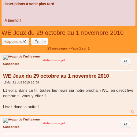
Inscriptions à venir plus tard
À bientôt !
WE Jeux du 29 octobre au 1 novembre 2010
Répondre
23 messages • Page
1
sur
1
Auteur du sujet
Citer
Cassandre
WE Jeux du 29 octobre au 1 novembre 2010
Mer 21 Juil 2010 19:59
M
e
Et voilà, dans ce fil, toutes les news sur notre prochain WE, en direct live
s
comme si vous y étiez !
s
a
g
Lisez donc la suite !
e
Auteur du sujet
Citer
Cassandre