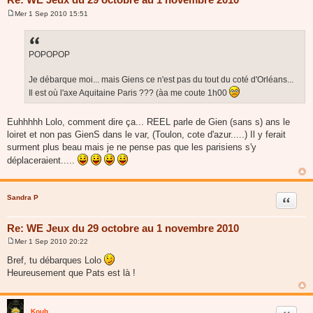
Mer 1 Sep 2010 15:51
M
e
s
s
a
POPOPOP
g
e
Je débarque moi... mais Giens ce n'est pas du tout du coté d'Orléans...
Il est où l'axe Aquitaine Paris ??? (àa me coute 1h00
Euhhhhh Lolo, comment dire ça... REEL parle de Gien (sans s) ans le
loiret et non pas GienS dans le var, (Toulon, cote d'azur.....) Il y ferait
surment plus beau mais je ne pense pas que les parisiens s'y
déplaceraient.....
Sandra P
Citer
Re: WE Jeux du 29 octobre au 1 novembre 2010
Mer 1 Sep 2010 20:22
M
e
Bref, tu débarques Lolo
s
Heureusement que Pats est là !
s
a
g
e
Koub