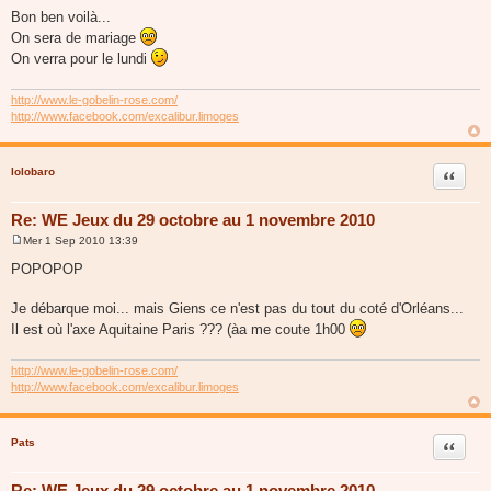
e
Bon ben voilà...
s
On sera de mariage
s
a
On verra pour le lundi
g
e
http://www.le-gobelin-rose.com/
http://www.facebook.com/excalibur.limoges
lolobaro
Citer
Re: WE Jeux du 29 octobre au 1 novembre 2010
Mer 1 Sep 2010 13:39
M
e
POPOPOP
s
s
a
Je débarque moi... mais Giens ce n'est pas du tout du coté d'Orléans...
g
Il est où l'axe Aquitaine Paris ??? (àa me coute 1h00
e
http://www.le-gobelin-rose.com/
http://www.facebook.com/excalibur.limoges
Pats
Citer
Re: WE Jeux du 29 octobre au 1 novembre 2010