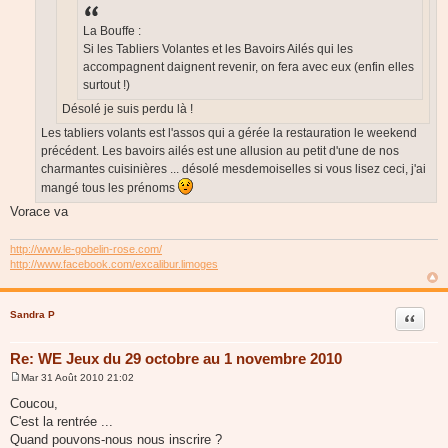
La Bouffe :
Si les Tabliers Volantes et les Bavoirs Ailés qui les
accompagnent daignent revenir, on fera avec eux (enfin elles
surtout !)
Désolé je suis perdu là !
Les tabliers volants est l'assos qui a gérée la restauration le weekend
précédent. Les bavoirs ailés est une allusion au petit d'une de nos
charmantes cuisinières ... désolé mesdemoiselles si vous lisez ceci, j'ai
mangé tous les prénoms
Vorace va
http://www.le-gobelin-rose.com/
http://www.facebook.com/excalibur.limoges
Sandra P
Citer
Re: WE Jeux du 29 octobre au 1 novembre 2010
Mar 31 Août 2010 21:02
M
e
Coucou,
s
C'est la rentrée ...
s
a
Quand pouvons-nous nous inscrire ?
g