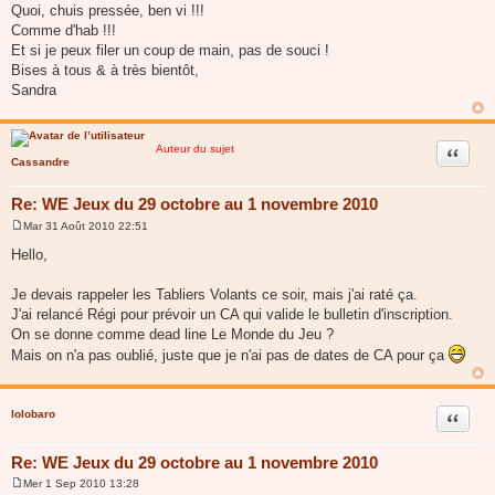
Quoi, chuis pressée, ben vi !!!
e
Comme d'hab !!!
Et si je peux filer un coup de main, pas de souci !
Bises à tous & à très bientôt,
Sandra
Auteur du sujet
Citer
Cassandre
Re: WE Jeux du 29 octobre au 1 novembre 2010
Mar 31 Août 2010 22:51
M
e
Hello,
s
s
a
Je devais rappeler les Tabliers Volants ce soir, mais j'ai raté ça.
g
J'ai relancé Régi pour prévoir un CA qui valide le bulletin d'inscription.
e
On se donne comme dead line Le Monde du Jeu ?
Mais on n'a pas oublié, juste que je n'ai pas de dates de CA pour ça
lolobaro
Citer
Re: WE Jeux du 29 octobre au 1 novembre 2010
Mer 1 Sep 2010 13:28
M