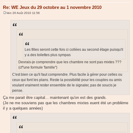
Re: WE Jeux du 29 octobre au 1 novembre 2010
Ven 20 Août 2010 11:56
M
e
s
s
a
g
e
Les filles seront cette fois ci collées au second étage puisqu'il
y a des toilettes plus sympas
Devrais-je comprendre que les chambre ne sont pas mixtes ???
(cf"une formule 'famille")
C'est bien ce qu'il faut comprendre. Plus facile à gérer pour celles ou
ceux qui font les plans. Reste la possibilité pour les couples ou amis
voulant vraiment rester ensemble de le signaler, pas de soucis je
pense.
Ça me parait être capital... maintenant qu'on est des grands.
(Je ne me souviens pas que les chambres mixtes euent été un problème
il y a quelques années)