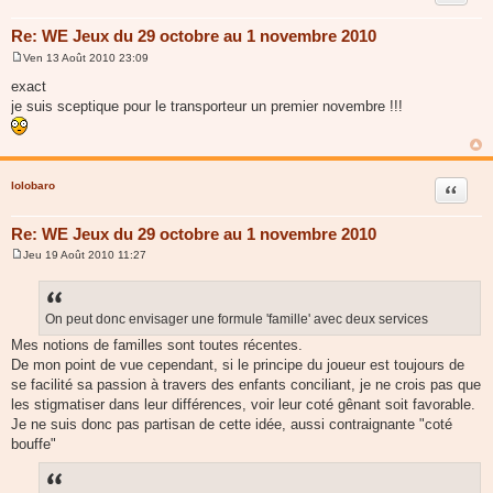
Re: WE Jeux du 29 octobre au 1 novembre 2010
Ven 13 Août 2010 23:09
M
e
exact
s
je suis sceptique pour le transporteur un premier novembre !!!
s
a
g
e
lolobaro
Citer
Re: WE Jeux du 29 octobre au 1 novembre 2010
Jeu 19 Août 2010 11:27
M
e
s
s
a
On peut donc envisager une formule 'famille' avec deux services
g
Mes notions de familles sont toutes récentes.
e
De mon point de vue cependant, si le principe du joueur est toujours de
se facilité sa passion à travers des enfants conciliant, je ne crois pas que
les stigmatiser dans leur différences, voir leur coté gênant soit favorable.
Je ne suis donc pas partisan de cette idée, aussi contraignante "coté
bouffe"