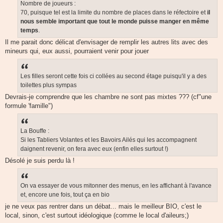
Nombre de joueurs :
70, puisque tel est la limite du nombre de places dans le réfectoire et
il
nous
semble important que tout le monde puisse manger
en même
temps
.
Il me parait donc délicat d'envisager de remplir les autres lits avec des
mineurs qui, eux aussi, pourraient venir pour jouer
Les filles seront cette fois ci collées au second étage puisqu'il y a des
toilettes plus sympas
Devrais-je comprendre que les chambre ne sont pas mixtes ??? (cf"une
formule 'famille")
La Bouffe :
Si les Tabliers Volantes et les Bavoirs Ailés qui les accompagnent
daignent revenir, on fera avec eux (enfin elles surtout !)
Désolé je suis perdu là !
On va essayer de vous mitonner des menus, en les affichant à l'avance
et, encore une fois, tout ça en bio
je ne veux pas rentrer dans un débat... mais le meilleur BIO, c'est le
local, sinon, c'est surtout idéologique (comme le local d'aileurs;)