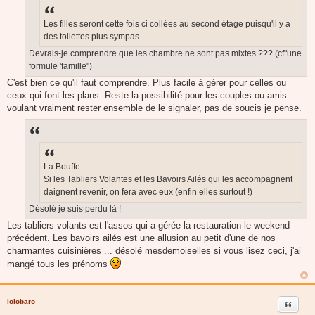
a
g
e
Les filles seront cette fois ci collées au second étage puisqu'il y a
des toilettes plus sympas
Devrais-je comprendre que les chambre ne sont pas mixtes ??? (cf"une
formule 'famille")
C'est bien ce qu'il faut comprendre. Plus facile à gérer pour celles ou
ceux qui font les plans. Reste la possibilité pour les couples ou amis
voulant vraiment rester ensemble de le signaler, pas de soucis je pense.
La Bouffe :
Si les Tabliers Volantes et les Bavoirs Ailés qui les accompagnent
daignent revenir, on fera avec eux (enfin elles surtout !)
Désolé je suis perdu là !
Les tabliers volants est l'assos qui a gérée la restauration le weekend
précédent. Les bavoirs ailés est une allusion au petit d'une de nos
charmantes cuisinières ... désolé mesdemoiselles si vous lisez ceci, j'ai
mangé tous les prénoms
lolobaro
Citer