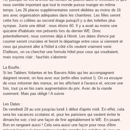
nous semble important que tout le monde puisse manger en même
temps. Les 26 places supplémentaires seront dédiées au moins de 16
ans avec organisation adéquates dans les chambres. Les filles seront
cette fois ci collées au second étage puisqu'il y a des toilettes plus
sympas. Juste une détail : nous étions 60. Il y a avait au moins une
quizaine d'habitués non présents lors du dernier WE. Donc
potentiellement, nous sommes déjà à l'étroit. Les dates d'envoi par
courrier seront cruciales et feront le départage entre ceux ui viennent et
ceux qui pourront aller à l'hôtel à côté s'ils veulent vraiment venir.
D'ailleurs, on va chercher une formule hôtel pour ceux qui voudraient,
mais soyons clair : fauchés s'abstenir.
La Bouffe :
Si les Tabliers Volantes et les Bavoirs Ailés qui les accompagnent
daignent revenir, on fera avec eux (enfin elles surtout !). On va essayer
de vous mitonner des menus, en les affichant à l'avance et, encore une
fois, tout ça en bio sans augmentation du prix. Avec de la viande
surement. Mais pas obligé ! A suivre
Les Dates :
De vendredi 29 au soir jusqu'au lundi 1 début d'après midi. En effet, cela
sera les vacances scolaires et, pour les parisiens qui veulent éviter le
dimanche soir, c'est une façon de finir agréablement le WE. En jouant.
Bon en rangeant aussi ! Cela sera aussi une façon pour nous d'être