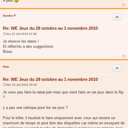
A plus
e
Sandra P
Citer
Re: WE Jeux du 29 octobre au 1 novembre 2010
Jeu 22 Juil 2010 21:58
M
e
Je réserve les dates !
s
Et réflechis à des suggestions.
s
a
Bises
g
e
Pats
Citer
Re: WE Jeux du 29 octobre au 1 novembre 2010
Ven 23 Juil 2010 20:18
M
e
Je veux pas faire la rabat-joie mais que vient faire un we jeux dans le flip
s
?
s
a
g
y a pas une rubrique pour les we jeux ?
e
Pour le killer, il faudrait le faire uniquement avec ceux qui restent un
maximum de temps et peut être des étiquettes car même en essayant de