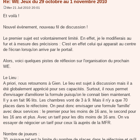
Re: WE Jeux du 29 octobre au 1 novembre 2010
Mer 21 Juil 2010 20:01
M
e
Et voilà !
s
s
a
Nouvel évènement, nouveau fil de discussion !
g
e
Le premier sujet est volontairement limité. En effet, je le modifierais au
fur et à mesure des précisions : C'est en effet celui qui apparait au centre
de l'écran lorsqu'on arrive par le portail.
Alors, voici quelques pistes de réflexion sur l'organisation du prochain
WE.
Le Lieu :
A priori, nous retournons à Gien. Le lieu est sujet à discussion mais il a
été globalement apprécié pour ses capacités. Surtout, il nous permet
d'envisager d'améliorer la formule puisqu'on le connait bien maintenant.
Il y a en fait 96 lits. Les chambres vont de 3 à 9. Mais il n'y a que 70
places dans le réfectoire. On peut donc envisager une formule 'famille'
avec deux services : le premier pour les moins de 16 ans, le second pour
les 16 ans et plus. Avec un tarif pour les dits moins de 16 ans. On va
essayer de négocier un tarif pour ceux là auprès de la MFR.
Nombre de joueurs :
70, puisque tel est la limite du nombre de places dans le réfectoire et qu'il