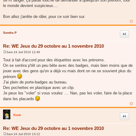
se m"langer, ça parait louche de demander à quelqu'un son prénom, tout
le monde devient suspicieux....
Bon allez j'arrête de râler, pour ce soir bien sur.
Sandra P
Citer
Re: WE Jeux du 29 octobre au 1 novembre 2010
Sam 24 Juil 2010 12:46
M
e
Tout à fait d'accord pour des étiquettes avec les prénoms.
s
On se sentira p'têt un peu bête avec des badges, mais bien moins que de
s
a
jouer avec des gens qu'on a déjà vu mais dont on ne se souvient plus du
g
prénom
e
J'ai plein de porte-badges au bureau.
Des pochettes en plastique avec un clip.
Je peux les "voler" si vous voulez .... Nan, pas les voler, faire de la place
dans les placards
Koub
Citer
Re: WE Jeux du 29 octobre au 1 novembre 2010
Sam 24 Juil 2010 13:12