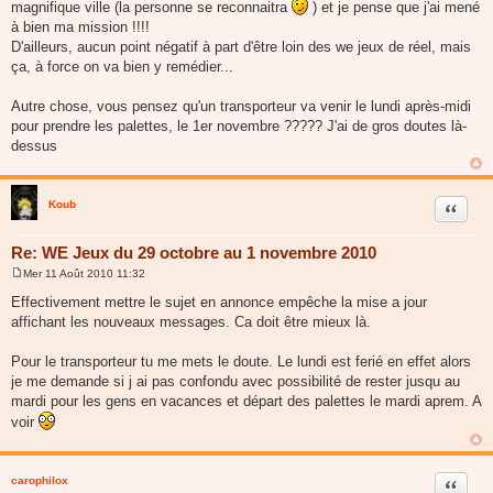
magnifique ville (la personne se reconnaitra
) et je pense que j'ai mené
à bien ma mission !!!!
D'ailleurs, aucun point négatif à part d'être loin des we jeux de réel, mais
ça, à force on va bien y remédier...
Autre chose, vous pensez qu'un transporteur va venir le lundi après-midi
pour prendre les palettes, le 1er novembre ????? J'ai de gros doutes là-
dessus
Koub
Citer
Re: WE Jeux du 29 octobre au 1 novembre 2010
Mer 11 Août 2010 11:32
M
e
Effectivement mettre le sujet en annonce empêche la mise a jour
s
affichant les nouveaux messages. Ca doit être mieux là.
s
a
g
Pour le transporteur tu me mets le doute. Le lundi est ferié en effet alors
e
je me demande si j ai pas confondu avec possibilité de rester jusqu au
mardi pour les gens en vacances et départ des palettes le mardi aprem. A
voir
carophilox
Citer