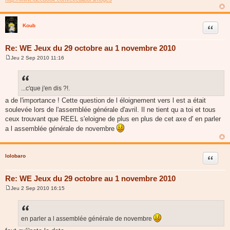
Koub
Citer
Re: WE Jeux du 29 octobre au 1 novembre 2010
Jeu 2 Sep 2010 11:16
M
e
s
s
a
...c'que j'en dis ?!.
g
a de l'importance ! Cette question de l éloignement vers l est a était
e
soulevée lors de l'assemblée générale d'avril. Il ne tient qu a toi et tous
ceux trouvant que REEL s'eloigne de plus en plus de cet axe d' en parler
a l assemblée générale de novembre
lolobaro
Citer
Re: WE Jeux du 29 octobre au 1 novembre 2010
Jeu 2 Sep 2010 16:15
M
e
s
s
a
en parler a l assemblée générale de novembre
g
e