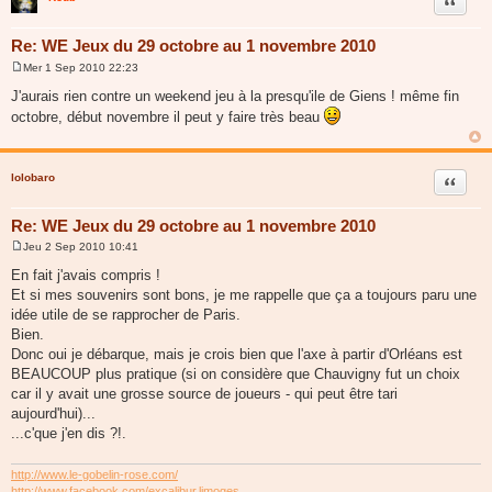
Citer
Re: WE Jeux du 29 octobre au 1 novembre 2010
Mer 1 Sep 2010 22:23
M
e
J'aurais rien contre un weekend jeu à la presqu'ile de Giens ! même fin
s
octobre, début novembre il peut y faire très beau
s
a
g
e
lolobaro
Citer
Re: WE Jeux du 29 octobre au 1 novembre 2010
Jeu 2 Sep 2010 10:41
M
e
En fait j'avais compris !
s
Et si mes souvenirs sont bons, je me rappelle que ça a toujours paru une
s
a
idée utile de se rapprocher de Paris.
g
Bien.
e
Donc oui je débarque, mais je crois bien que l'axe à partir d'Orléans est
BEAUCOUP plus pratique (si on considère que Chauvigny fut un choix
car il y avait une grosse source de joueurs - qui peut être tari
aujourd'hui)...
...c'que j'en dis ?!.
http://www.le-gobelin-rose.com/
http://www.facebook.com/excalibur.limoges