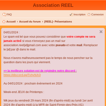
Association REEL
FAQ
Inscription
Connexion
Accueil
Accueil du forum
[REEL]- Présentations
04/01/2024 :
Le spam est tel que vous pouvez considérer que
votre compte ne sera
jamais activé
si vous n'envoyez pas un mail sur
association.reel[at]gmail.com avec votre
pseudo
et votre
mail
. Remplacer
le [at] par @ dans le mail.
Nous n'avons malheureusement pas le temps de nous pencher sur la
question dans les jours qui viennent.
=> la meilleure solution est de rejoindre notre discord :
https://discord.gg/TvhyNAQ
Au 04/01/2024 : prochain évènement en 2024
Week-end JEUX de Printemps :
Wk jeux du vendredi 29 mars 2024 (fin d'après-midi) au lundi 1er avril
2024 (fin d'après-midi) à la MFR de Saint-Firmin-des-Près (41)