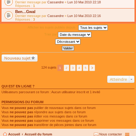
Dernier message par
Cassandre
«
Lun 10 Mai 2010 22:18
Réponses :
1
Ben...Gwal
Dernier message par
Cassandre
«
Lun 10 Mai 2010 22:16
Réponses :
3
Afficher les sujets publiés depuis :
Trier par
Nouveau sujet
124 sujets
1
2
3
4
5
Atteindre
QUI EST EN LIGNE ?
Utilisateurs parcourant ce forum : Aucun utilisateur inscrit et 1 invité
PERMISSIONS DU FORUM
Vous
ne pouvez pas
publier de nouveaux sujets dans ce forum
Vous
ne pouvez pas
répondre aux sujets dans ce forum
Vous
ne pouvez pas
éditer vos messages dans ce forum
Vous
ne pouvez pas
supprimer vos messages dans ce forum
Vous
ne pouvez pas
transférer de pièces jointes dans ce forum
Accueil
Accueil du forum
Nous contacter