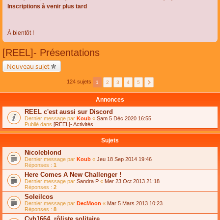
Inscriptions à venir plus tard
À bientôt !
[REEL]- Présentations
Nouveau sujet
124 sujets
1
2
3
4
5
Annonces
REEL c'est aussi sur Discord
Dernier message par
Koub
«
Sam 5 Déc 2020 16:55
Publié dans
[REEL]- Activités
Sujets
Nicoleblond
Dernier message par
Koub
«
Jeu 18 Sep 2014 19:46
Réponses :
1
Here Comes A New Challenger !
Dernier message par
Sandra P
«
Mer 23 Oct 2013 21:18
Réponses :
2
Soleilcos
Dernier message par
DecMoon
«
Mar 5 Mars 2013 10:23
Réponses :
8
Cyb1664, rôliste solitaire