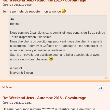
Re: Weekend Jeux - Automne 2018 - Covoiturage
Mer 24 Oct 2018 16:38
M
e
Je me permets de reposter mon annonce
s
s
a
g
Bonjour !
e
Nous sommes 2 parisiens sans permis et nous venons du 31 au soir au
1er fin d'aprem/début de soirée.
Nous cherchons un covoiturage pour venir nous chercher à la gare la
plus proche (Épernay et Châlons-en-Champagne il me semble) et un
autre pour nous y emmener le lendemain.
Sauf si un covoitureur est dispo pour faire l'aller ou/et le retour avec
nous, ça nous branche aussi
À bientôt !
Maryon & Steven
klr2aup
Citer
Re: Weekend Jeux - Automne 2018 - Covoiturage
Mer 31 Oct 2018 12:51
M
e
Océane, voici mon numéro ********** je N’arrIve pas à envoyer un