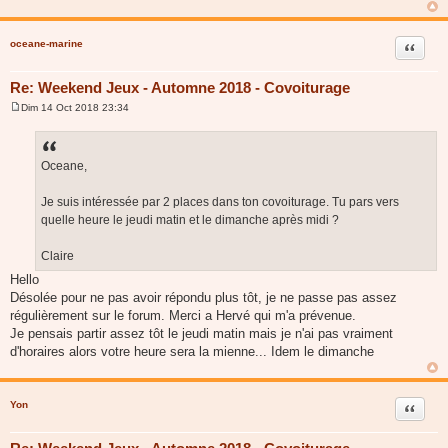
a
g
e
oceane-marine
Citer
Re: Weekend Jeux - Automne 2018 - Covoiturage
Dim 14 Oct 2018 23:34
M
e
s
s
a
Oceane,
g
e
Je suis intéressée par 2 places dans ton covoiturage. Tu pars vers
quelle heure le jeudi matin et le dimanche après midi ?
Claire
Hello
Désolée pour ne pas avoir répondu plus tôt, je ne passe pas assez
régulièrement sur le forum. Merci a Hervé qui m'a prévenue.
Je pensais partir assez tôt le jeudi matin mais je n'ai pas vraiment
d'horaires alors votre heure sera la mienne... Idem le dimanche
Yon
Citer