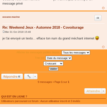
s
message privé
s
a
g
e
oceane-marine
Citer
Re: Weekend Jeux - Automne 2018 - Covoiturage
Mer 31 Oct 2018 15:48
M
e
je t'ai envoyé un texto... efface ton num du grand méchant internet
s
s
a
g
e
Afficher les messages publiés depuis :
Trier par
Répondre
9 messages • Page
1
sur
1
Atteindre
QUI EST EN LIGNE ?
Utilisateurs parcourant ce forum : Aucun utilisateur inscrit et 3 invités