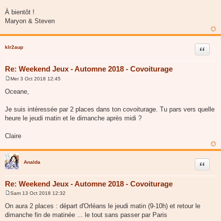
À bientôt !
Maryon & Steven
klr2aup
Citer
Re: Weekend Jeux - Automne 2018 - Covoiturage
Mer 3 Oct 2018 12:45
M
e
Oceane,
s
s
a
Je suis intéressée par 2 places dans ton covoiturage. Tu pars vers quelle
g
heure le jeudi matin et le dimanche après midi ?
e
Claire
Analda
Citer
Re: Weekend Jeux - Automne 2018 - Covoiturage
Sam 13 Oct 2018 12:32
M
e
On aura 2 places : départ d'Orléans le jeudi matin (9-10h) et retour le
s
dimanche fin de matinée ... le tout sans passer par Paris
s