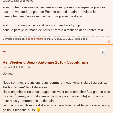
Mar 18 Sep 2018 09:03
M
e
sous toutes réserves car j'espère encore que mon collègue ne prendra
s
pas son vendredi, je pars de Paris le samedi matin et reviens le
s
a
dimanche dans l'après midi et j'ai trois places de dispo.
g
e
edit : mon collègue ne prend pas son vendredi ! youpi !
donc je pars jeudi matin de paris et rentre dimanche dans l'après midi...
Dernière édition par
oceane-marine
le Mar 2 Oct 2018 10:31, édité 1 fois.
Yon
Citer
Re: Weekend Jeux - Automne 2018 - Covoiturage
Lun 1 Oct 2018 13:50
M
e
Bonjour !
s
s
a
Nous sommes 2 parisiens sans permis et nous venons du 31 au soir au
g
1er fin d'aprem/début de soirée.
e
Nous cherchons un covoiturage pour venir nous chercher à la gare la plus
proche (Épernay et Châlons-en-Champagne il me semble) et un autre
pour nous y emmener le lendemain.
Sauf si un covoitureur est dispo pour faire l'aller ou/et le retour avec nous,
ça nous branche aussi