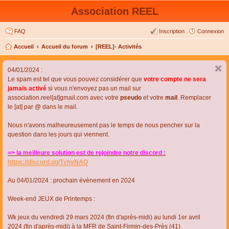
Association REEL
FAQ
Inscription
Connexion
Accueil
Accueil du forum
[REEL]- Activités
04/01/2024 :
Le spam est tel que vous pouvez considérer que
votre compte ne sera
jamais activé
si vous n'envoyez pas un mail sur
association.reel[at]gmail.com avec votre
pseudo
et votre
mail
. Remplacer
le [at] par @ dans le mail.
Nous n'avons malheureusement pas le temps de nous pencher sur la
question dans les jours qui viennent.
=> la meilleure solution est de rejoindre notre discord :
https://discord.gg/TvhyNAQ
Au 04/01/2024 : prochain évènement en 2024
Week-end JEUX de Printemps :
Wk jeux du vendredi 29 mars 2024 (fin d'après-midi) au lundi 1er avril
2024 (fin d'après-midi) à la MFR de Saint-Firmin-des-Près (41)