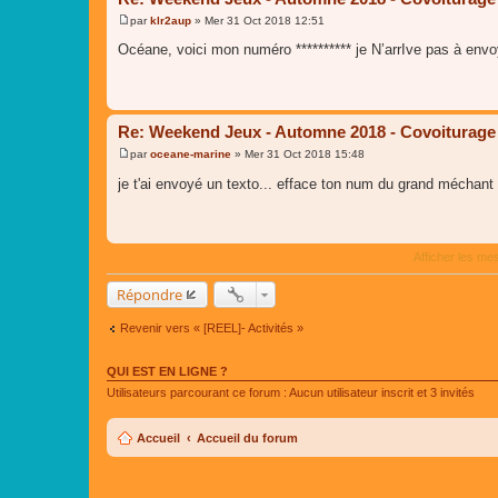
par
klr2aup
»
Mer 31 Oct 2018 12:51
M
e
Océane, voici mon numéro ********** je N’arrIve pas à env
s
s
a
g
e
Re: Weekend Jeux - Automne 2018 - Covoiturage
par
oceane-marine
»
Mer 31 Oct 2018 15:48
M
e
je t'ai envoyé un texto... efface ton num du grand méchant
s
s
a
g
e
Afficher les me
Répondre
Revenir vers « [REEL]- Activités »
QUI EST EN LIGNE ?
Utilisateurs parcourant ce forum : Aucun utilisateur inscrit et 3 invités
Accueil
Accueil du forum