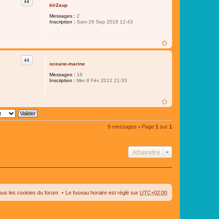
Citer
klr2aup
Messages :
2
Inscription :
Sam 29 Sep 2018 12:43
Citer
oceane-marine
Messages :
16
Inscription :
Mer 8 Fév 2012 21:33
9 messages • Page
1
sur
1
Atteindre
ous les cookies du forum
Le fuseau horaire est réglé sur
UTC+02:00