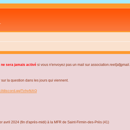
L
 ne sera jamais activé
si vous n'envoyez pas un mail sur association.reel[at]gmai
r la question dans les jours qui viennent.
s://discord.gg/TvhyNAQ
r avril 2024 (fin d'après-midi) à la MFR de Saint-Firmin-des-Près (41)