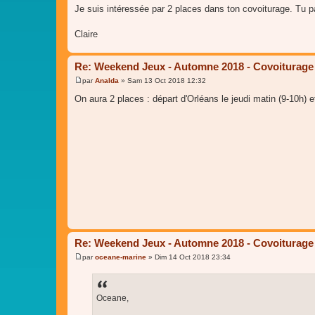
a
Je suis intéressée par 2 places dans ton covoiturage. Tu pa
g
e
Claire
Re: Weekend Jeux - Automne 2018 - Covoiturage
par
Analda
»
Sam 13 Oct 2018 12:32
M
e
On aura 2 places : départ d'Orléans le jeudi matin (9-10h) e
s
s
a
g
e
Re: Weekend Jeux - Automne 2018 - Covoiturage
par
oceane-marine
»
Dim 14 Oct 2018 23:34
M
e
s
s
a
Oceane,
g
e