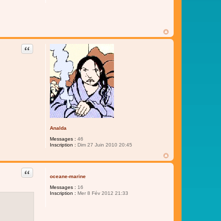
Citer
Analda
Messages :
46
Inscription :
Dim 27 Juin 2010 20:45
Citer
oceane-marine
Messages :
16
Inscription :
Mer 8 Fév 2012 21:33