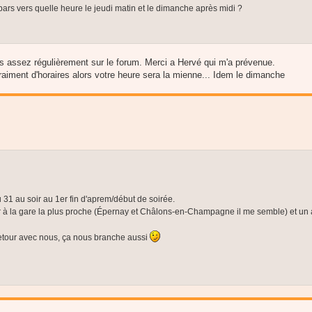
pars vers quelle heure le jeudi matin et le dimanche après midi ?
s assez régulièrement sur le forum. Merci a Hervé qui m'a prévenue.
vraiment d'horaires alors votre heure sera la mienne... Idem le dimanche
1 au soir au 1er fin d'aprem/début de soirée.
 à la gare la plus proche (Épernay et Châlons-en-Champagne il me semble) et un 
e retour avec nous, ça nous branche aussi