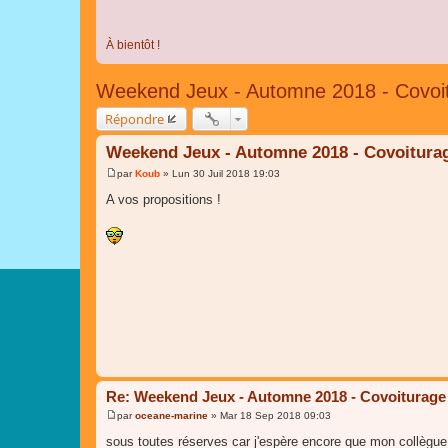
À bientôt !
Weekend Jeux - Automne 2018 - Covoi
Répondre
Weekend Jeux - Automne 2018 - Covoitura
par
Koub
»
Lun 30 Juil 2018 19:03
M
e
A vos propositions !
s
s
a
g
e
Re: Weekend Jeux - Automne 2018 - Covoiturage
par
oceane-marine
»
Mar 18 Sep 2018 09:03
M
e
sous toutes réserves car j'espère encore que mon collègue