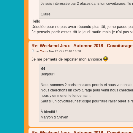
Je suis intéressée par 2 places dans ton covoiturage. Tu 
Claire
Hello
Désolée pour ne pas avoir répondu plus tôt, je ne passe pa
Je pensais partir assez tôt le jeudi matin mais je n'ai pas 
Re: Weekend Jeux - Automne 2018 - Covoiturage
par
Yon
»
Mer 24 Oct 2018 16:38
M
e
Je me permets de reposter mon annonce
s
s
a
g
Bonjour !
e
Nous sommes 2 parisiens sans permis et nous venons du 3
Nous cherchons un covoiturage pour venir nous chercher
nous y emmener le lendemain.
Sauf si un covoitureur est dispo pour faire l'aller ou/et l
À bientôt !
Maryon & Steven
Re: Weekend Jeux - Automne 2018 - Covoiturage