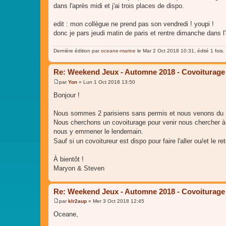
s
dans l'après midi et j'ai trois places de dispo.
s
a
g
edit : mon collègue ne prend pas son vendredi ! youpi !
e
donc je pars jeudi matin de paris et rentre dimanche dans l'
Dernière édition par
oceane-marine
le Mar 2 Oct 2018 10:31, édité 1 fois.
Re: Weekend Jeux - Automne 2018 - Covoiturage
par
Yon
»
Lun 1 Oct 2018 13:50
M
e
Bonjour !
s
s
a
Nous sommes 2 parisiens sans permis et nous venons du 31
g
Nous cherchons un covoiturage pour venir nous chercher à
e
nous y emmener le lendemain.
Sauf si un covoitureur est dispo pour faire l'aller ou/et le
À bientôt !
Maryon & Steven
Re: Weekend Jeux - Automne 2018 - Covoiturage
par
klr2aup
»
Mer 3 Oct 2018 12:45
M
e
Oceane,
s
s