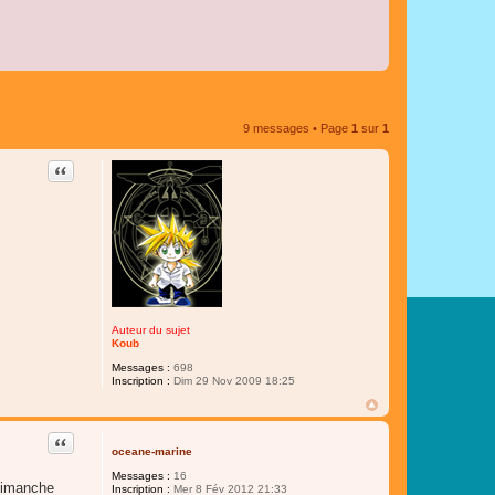
9 messages • Page
1
sur
1
Citer
Auteur du sujet
Koub
Messages :
698
Inscription :
Dim 29 Nov 2009 18:25
Citer
oceane-marine
Messages :
16
 dimanche
Inscription :
Mer 8 Fév 2012 21:33