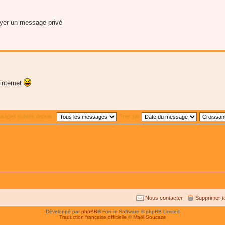
oyer un message privé
 internet
ssages publiés depuis :
Trier par
Nous contacter
Supprimer t
Développé par
phpBB
® Forum Software © phpBB Limited
Traduction française officielle
©
Maël Soucaze