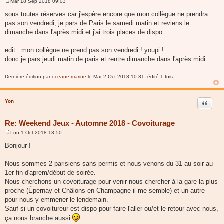
Mar 18 Sep 2018 09:03
M
e
sous toutes réserves car j'espère encore que mon collègue ne prendra
s
pas son vendredi, je pars de Paris le samedi matin et reviens le
s
a
dimanche dans l'après midi et j'ai trois places de dispo.
g
e
edit : mon collègue ne prend pas son vendredi ! youpi !
donc je pars jeudi matin de paris et rentre dimanche dans l'après midi...
Dernière édition par
oceane-marine
le Mar 2 Oct 2018 10:31, édité 1 fois.
Yon
Citer
Re: Weekend Jeux - Automne 2018 - Covoiturage
Lun 1 Oct 2018 13:50
M
e
Bonjour !
s
s
a
Nous sommes 2 parisiens sans permis et nous venons du 31 au soir au
g
1er fin d'aprem/début de soirée.
e
Nous cherchons un covoiturage pour venir nous chercher à la gare la plus
proche (Épernay et Châlons-en-Champagne il me semble) et un autre
pour nous y emmener le lendemain.
Sauf si un covoitureur est dispo pour faire l'aller ou/et le retour avec nous,
ça nous branche aussi