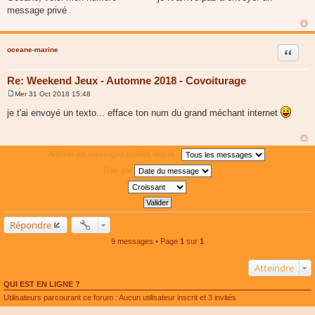
s
message privé
s
a
g
e
oceane-marine
Citer
Re: Weekend Jeux - Automne 2018 - Covoiturage
Mer 31 Oct 2018 15:48
M
e
je t'ai envoyé un texto... efface ton num du grand méchant internet
s
s
a
g
e
Afficher les messages publiés depuis :
Trier par
Répondre
9 messages • Page
1
sur
1
Atteindre
QUI EST EN LIGNE ?
Utilisateurs parcourant ce forum : Aucun utilisateur inscrit et 3 invités