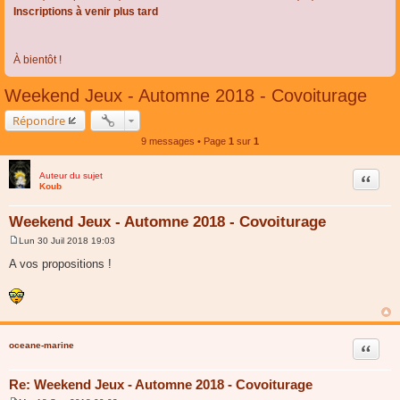
Inscriptions à venir plus tard
À bientôt !
Weekend Jeux - Automne 2018 - Covoiturage
Répondre
9 messages • Page
1
sur
1
Auteur du sujet
Citer
Koub
Weekend Jeux - Automne 2018 - Covoiturage
Lun 30 Juil 2018 19:03
M
e
A vos propositions !
s
s
a
g
e
oceane-marine
Citer
Re: Weekend Jeux - Automne 2018 - Covoiturage