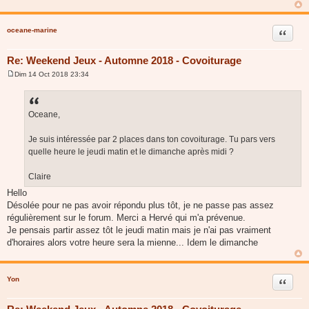
a
g
e
oceane-marine
Citer
Re: Weekend Jeux - Automne 2018 - Covoiturage
Dim 14 Oct 2018 23:34
M
e
s
s
a
Oceane,
g
e
Je suis intéressée par 2 places dans ton covoiturage. Tu pars vers
quelle heure le jeudi matin et le dimanche après midi ?
Claire
Hello
Désolée pour ne pas avoir répondu plus tôt, je ne passe pas assez
régulièrement sur le forum. Merci a Hervé qui m'a prévenue.
Je pensais partir assez tôt le jeudi matin mais je n'ai pas vraiment
d'horaires alors votre heure sera la mienne... Idem le dimanche
Yon
Citer