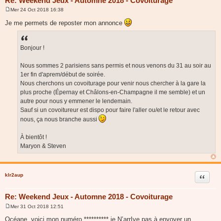
Re: Weekend Jeux - Automne 2018 - Covoiturage
Mer 24 Oct 2018 16:38
M
e
Je me permets de reposter mon annonce
s
s
a
g
Bonjour !
e
Nous sommes 2 parisiens sans permis et nous venons du 31 au soir au
1er fin d'aprem/début de soirée.
Nous cherchons un covoiturage pour venir nous chercher à la gare la
plus proche (Épernay et Châlons-en-Champagne il me semble) et un
autre pour nous y emmener le lendemain.
Sauf si un covoitureur est dispo pour faire l'aller ou/et le retour avec
nous, ça nous branche aussi
À bientôt !
Maryon & Steven
klr2aup
Citer
Re: Weekend Jeux - Automne 2018 - Covoiturage
Mer 31 Oct 2018 12:51
M
e
Océane, voici mon numéro ********** je N’arrIve pas à envoyer un