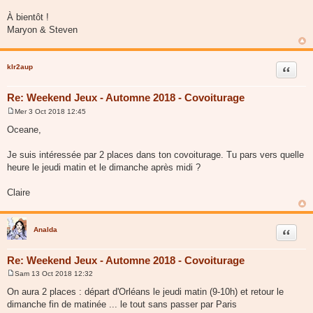
À bientôt !
Maryon & Steven
klr2aup
Citer
Re: Weekend Jeux - Automne 2018 - Covoiturage
Mer 3 Oct 2018 12:45
M
e
Oceane,
s
s
a
Je suis intéressée par 2 places dans ton covoiturage. Tu pars vers quelle
g
heure le jeudi matin et le dimanche après midi ?
e
Claire
Analda
Citer
Re: Weekend Jeux - Automne 2018 - Covoiturage
Sam 13 Oct 2018 12:32
M
e
On aura 2 places : départ d'Orléans le jeudi matin (9-10h) et retour le
s
dimanche fin de matinée ... le tout sans passer par Paris
s