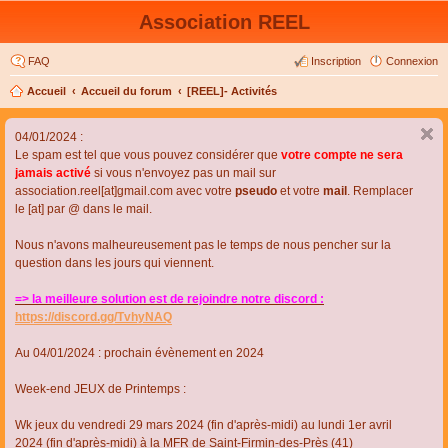
Association REEL
FAQ
Inscription
Connexion
Accueil
Accueil du forum
[REEL]- Activités
04/01/2024 :
Le spam est tel que vous pouvez considérer que
votre compte ne sera
jamais activé
si vous n'envoyez pas un mail sur
association.reel[at]gmail.com avec votre
pseudo
et votre
mail
. Remplacer
le [at] par @ dans le mail.
Nous n'avons malheureusement pas le temps de nous pencher sur la
question dans les jours qui viennent.
=> la meilleure solution est de rejoindre notre discord :
https://discord.gg/TvhyNAQ
Au 04/01/2024 : prochain évènement en 2024
Week-end JEUX de Printemps :
Wk jeux du vendredi 29 mars 2024 (fin d'après-midi) au lundi 1er avril
2024 (fin d'après-midi) à la MFR de Saint-Firmin-des-Près (41)