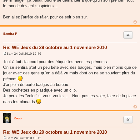
se m"langer, ça parait louche de demander à quelqu'un son prénom, tout
le monde devient suspicieux....
Bon allez j'arrête de râler, pour ce soir bien sur.
Sandra P
Citer
Re: WE Jeux du 29 octobre au 1 novembre 2010
Sam 24 Juil 2010 12:46
M
e
Tout à fait d'accord pour des étiquettes avec les prénoms.
s
On se sentira p'têt un peu bête avec des badges, mais bien moins que de
s
a
jouer avec des gens qu'on a déjà vu mais dont on ne se souvient plus du
g
prénom
e
J'ai plein de porte-badges au bureau.
Des pochettes en plastique avec un clip.
Je peux les "voler" si vous voulez .... Nan, pas les voler, faire de la place
dans les placards
Koub
Citer
Re: WE Jeux du 29 octobre au 1 novembre 2010
Sam 24 Juil 2010 13:12