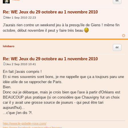
Citer
Re: WE Jeux du 29 octobre au 1 novembre 2010
Mer 1 Sep 2010 22:23
M
e
J'aurais rien contre un weekend jeu à la presqu'ile de Giens ! même fin
s
octobre, début novembre il peut y faire très beau
s
a
g
e
lolobaro
Citer
Re: WE Jeux du 29 octobre au 1 novembre 2010
Jeu 2 Sep 2010 10:41
M
e
En fait j'avais compris !
s
Et si mes souvenirs sont bons, je me rappelle que ça a toujours paru une
s
a
idée utile de se rapprocher de Paris.
g
Bien.
e
Donc oui je débarque, mais je crois bien que l'axe à partir d'Orléans est
BEAUCOUP plus pratique (si on considère que Chauvigny fut un choix
car il y avait une grosse source de joueurs - qui peut être tari
aujourd'hui)...
...c'que j'en dis ?!.
http://www.le-gobelin-rose.com/
http://www.facebook.com/excalibur.limoges