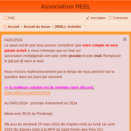
Association REEL
FAQ
Inscription
Connexion
Accueil
Accueil du forum
[REEL]- Activités
04/01/2024 :
Le spam est tel que vous pouvez considérer que
votre compte ne sera
jamais activé
si vous n'envoyez pas un mail sur
association.reel[at]gmail.com avec votre
pseudo
et votre
mail
. Remplacer
le [at] par @ dans le mail.
Nous n'avons malheureusement pas le temps de nous pencher sur la
question dans les jours qui viennent.
=> la meilleure solution est de rejoindre notre discord :
https://discord.gg/TvhyNAQ
Au 04/01/2024 : prochain évènement en 2024
Week-end JEUX de Printemps :
Wk jeux du vendredi 29 mars 2024 (fin d'après-midi) au lundi 1er avril
2024 (fin d'après-midi) à la MFR de Saint-Firmin-des-Près (41)