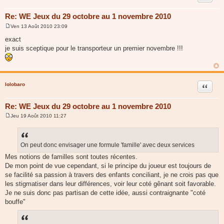
Re: WE Jeux du 29 octobre au 1 novembre 2010
Ven 13 Août 2010 23:09
M
e
exact
s
je suis sceptique pour le transporteur un premier novembre !!!
s
a
g
e
lolobaro
Citer
Re: WE Jeux du 29 octobre au 1 novembre 2010
Jeu 19 Août 2010 11:27
M
e
s
s
a
On peut donc envisager une formule 'famille' avec deux services
g
Mes notions de familles sont toutes récentes.
e
De mon point de vue cependant, si le principe du joueur est toujours de
se facilité sa passion à travers des enfants conciliant, je ne crois pas que
les stigmatiser dans leur différences, voir leur coté gênant soit favorable.
Je ne suis donc pas partisan de cette idée, aussi contraignante "coté
bouffe"