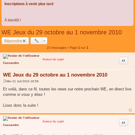
Inscriptions à venir plus tard
À bientôt !
WE Jeux du 29 octobre au 1 novembre 2010
Répondre
23 messages • Page
1
sur
1
Auteur du sujet
Citer
Cassandre
WE Jeux du 29 octobre au 1 novembre 2010
Mer 21 Juil 2010 19:59
M
e
Et voilà, dans ce fil, toutes les news sur notre prochain WE, en direct live
s
comme si vous y étiez !
s
a
g
Lisez donc la suite !
e
Auteur du sujet
Citer
Cassandre