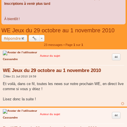
Inscriptions à venir plus tard
À bientôt !
WE Jeux du 29 octobre au 1 novembre 2010
Répondre
23 messages • Page
1
sur
1
Auteur du sujet
Citer
Cassandre
WE Jeux du 29 octobre au 1 novembre 2010
Mer 21 Juil 2010 19:59
M
e
Et voilà, dans ce fil, toutes les news sur notre prochain WE, en direct live
s
comme si vous y étiez !
s
a
g
Lisez donc la suite !
e
Auteur du sujet
Citer
Cassandre