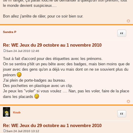
se m"langer, ça parait louche de demander à quelqu'un son prénom, tout
le monde devient suspicieux....
Bon allez j'arrête de râler, pour ce soir bien sur.
Sandra P
Citer
Re: WE Jeux du 29 octobre au 1 novembre 2010
Sam 24 Juil 2010 12:46
M
e
Tout à fait d'accord pour des étiquettes avec les prénoms.
s
On se sentira p'têt un peu bête avec des badges, mais bien moins que de
s
a
jouer avec des gens qu'on a déjà vu mais dont on ne se souvient plus du
g
prénom
e
J'ai plein de porte-badges au bureau.
Des pochettes en plastique avec un clip.
Je peux les "voler" si vous voulez .... Nan, pas les voler, faire de la place
dans les placards
Koub
Citer
Re: WE Jeux du 29 octobre au 1 novembre 2010
Sam 24 Juil 2010 13:12