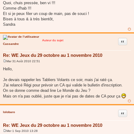
Quoi, chuis pressée, ben vi !!!
e
Comme d'hab !!!
Et si je peux filer un coup de main, pas de souci !
Bises à tous & à très bientôt,
Sandra
Auteur du sujet
Citer
Cassandre
Re: WE Jeux du 29 octobre au 1 novembre 2010
Mar 31 Août 2010 22:51
M
e
Hello,
s
s
a
Je devais rappeler les Tabliers Volants ce soir, mais j'ai raté ça.
g
J'ai relancé Régi pour prévoir un CA qui valide le bulletin d'inscription.
e
On se donne comme dead line Le Monde du Jeu ?
Mais on n'a pas oublié, juste que je n'ai pas de dates de CA pour ça
lolobaro
Citer
Re: WE Jeux du 29 octobre au 1 novembre 2010
Mer 1 Sep 2010 13:28
M