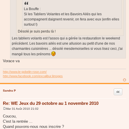
La Bouffe :
Si les Tabliers Volantes et les Bavoirs Ailés qui les
accompagnent daignent revenir, on fera avec eux (enfin elles
surtout !)
Désolé je suis perdu là !
Les tabliers volants est l'assos qui a gérée la restauration le weekend
précédent. Les bavoirs ailés est une allusion au petit d'une de nos
charmantes cuisinières ... désolé mesdemoiselles si vous lisez ceci, j'ai
mangé tous les prénoms
Vorace va
http://www.le-gobelin-rose.com/
http://www.facebook.com/excalibur.limoges
Sandra P
Citer
Re: WE Jeux du 29 octobre au 1 novembre 2010
Mar 31 Août 2010 21:02
M
e
Coucou,
s
C'est la rentrée ...
s
a
Quand pouvons-nous nous inscrire ?
g