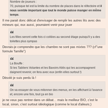
Nombre de joueurs :
70, puisque tel est la limite du nombre de places dans le réfectoire et
il
nous
semble important que tout le monde puisse manger
en même
temps
.
Il me parait donc délicat d'envisager de remplir les autres lits avec des
mineurs qui, eux aussi, pourraient venir pour jouer
Les filles seront cette fois ci collées au second étage puisqu'il y a des
toilettes plus sympas
Devrais-je comprendre que les chambre ne sont pas mixtes ??? (cf"une
formule 'famille")
La Bouffe :
Si les Tabliers Volantes et les Bavoirs Ailés qui les accompagnent
daignent revenir, on fera avec eux (enfin elles surtout !)
Désolé je suis perdu là !
On va essayer de vous mitonner des menus, en les affichant à l'avance
et, encore une fois, tout ça en bio
je ne veux pas rentrer dans un débat... mais le meilleur BIO, c'est le
local, sinon, c'est surtout idéologique (comme le local d'aileurs;)