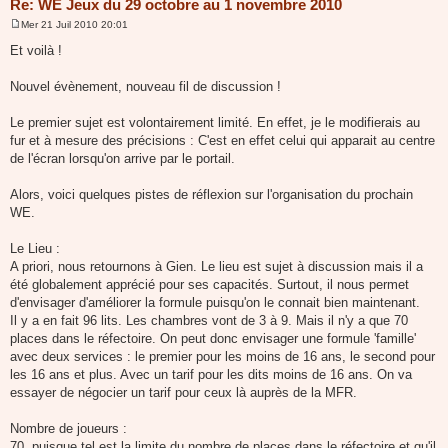
Re: WE Jeux du 29 octobre au 1 novembre 2010
Mer 21 Juil 2010 20:01
M
e
Et voilà !
s
s
a
Nouvel évènement, nouveau fil de discussion !
g
e
Le premier sujet est volontairement limité. En effet, je le modifierais au
fur et à mesure des précisions : C'est en effet celui qui apparait au centre
de l'écran lorsqu'on arrive par le portail.
Alors, voici quelques pistes de réflexion sur l'organisation du prochain
WE.
Le Lieu :
A priori, nous retournons à Gien. Le lieu est sujet à discussion mais il a
été globalement apprécié pour ses capacités. Surtout, il nous permet
d'envisager d'améliorer la formule puisqu'on le connait bien maintenant.
Il y a en fait 96 lits. Les chambres vont de 3 à 9. Mais il n'y a que 70
places dans le réfectoire. On peut donc envisager une formule 'famille'
avec deux services : le premier pour les moins de 16 ans, le second pour
les 16 ans et plus. Avec un tarif pour les dits moins de 16 ans. On va
essayer de négocier un tarif pour ceux là auprès de la MFR.
Nombre de joueurs :
70, puisque tel est la limite du nombre de places dans le réfectoire et qu'il