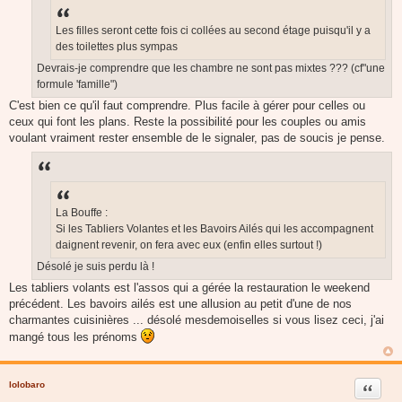
a
g
e
Les filles seront cette fois ci collées au second étage puisqu'il y a
des toilettes plus sympas
Devrais-je comprendre que les chambre ne sont pas mixtes ??? (cf"une
formule 'famille")
C'est bien ce qu'il faut comprendre. Plus facile à gérer pour celles ou
ceux qui font les plans. Reste la possibilité pour les couples ou amis
voulant vraiment rester ensemble de le signaler, pas de soucis je pense.
La Bouffe :
Si les Tabliers Volantes et les Bavoirs Ailés qui les accompagnent
daignent revenir, on fera avec eux (enfin elles surtout !)
Désolé je suis perdu là !
Les tabliers volants est l'assos qui a gérée la restauration le weekend
précédent. Les bavoirs ailés est une allusion au petit d'une de nos
charmantes cuisinières ... désolé mesdemoiselles si vous lisez ceci, j'ai
mangé tous les prénoms
lolobaro
Citer