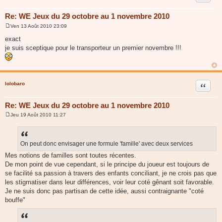
Re: WE Jeux du 29 octobre au 1 novembre 2010
Ven 13 Août 2010 23:09
M
e
exact
s
je suis sceptique pour le transporteur un premier novembre !!!
s
a
g
e
lolobaro
Citer
Re: WE Jeux du 29 octobre au 1 novembre 2010
Jeu 19 Août 2010 11:27
M
e
s
s
a
On peut donc envisager une formule 'famille' avec deux services
g
Mes notions de familles sont toutes récentes.
e
De mon point de vue cependant, si le principe du joueur est toujours de
se facilité sa passion à travers des enfants conciliant, je ne crois pas que
les stigmatiser dans leur différences, voir leur coté gênant soit favorable.
Je ne suis donc pas partisan de cette idée, aussi contraignante "coté
bouffe"