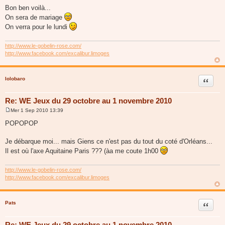
e
Bon ben voilà...
s
On sera de mariage
s
a
On verra pour le lundi
g
e
http://www.le-gobelin-rose.com/
http://www.facebook.com/excalibur.limoges
lolobaro
Citer
Re: WE Jeux du 29 octobre au 1 novembre 2010
Mer 1 Sep 2010 13:39
M
e
POPOPOP
s
s
a
Je débarque moi... mais Giens ce n'est pas du tout du coté d'Orléans...
g
Il est où l'axe Aquitaine Paris ??? (àa me coute 1h00
e
http://www.le-gobelin-rose.com/
http://www.facebook.com/excalibur.limoges
Pats
Citer
Re: WE Jeux du 29 octobre au 1 novembre 2010