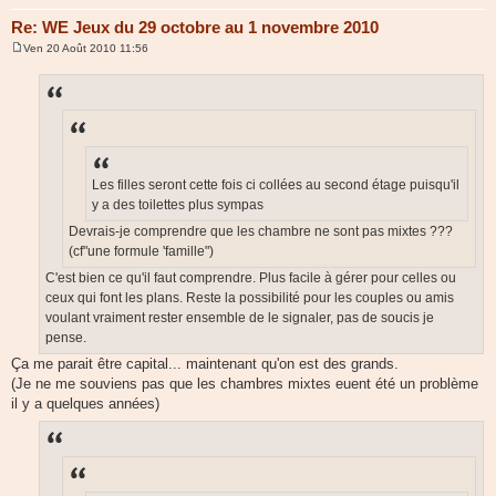
Re: WE Jeux du 29 octobre au 1 novembre 2010
Ven 20 Août 2010 11:56
M
e
s
s
a
g
e
Les filles seront cette fois ci collées au second étage puisqu'il
y a des toilettes plus sympas
Devrais-je comprendre que les chambre ne sont pas mixtes ???
(cf"une formule 'famille")
C'est bien ce qu'il faut comprendre. Plus facile à gérer pour celles ou
ceux qui font les plans. Reste la possibilité pour les couples ou amis
voulant vraiment rester ensemble de le signaler, pas de soucis je
pense.
Ça me parait être capital... maintenant qu'on est des grands.
(Je ne me souviens pas que les chambres mixtes euent été un problème
il y a quelques années)