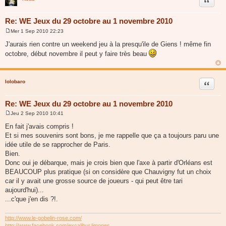
Citer
Re: WE Jeux du 29 octobre au 1 novembre 2010
Mer 1 Sep 2010 22:23
M
e
J'aurais rien contre un weekend jeu à la presqu'ile de Giens ! même fin
s
octobre, début novembre il peut y faire très beau
s
a
g
e
lolobaro
Citer
Re: WE Jeux du 29 octobre au 1 novembre 2010
Jeu 2 Sep 2010 10:41
M
e
En fait j'avais compris !
s
Et si mes souvenirs sont bons, je me rappelle que ça a toujours paru une
s
a
idée utile de se rapprocher de Paris.
g
Bien.
e
Donc oui je débarque, mais je crois bien que l'axe à partir d'Orléans est
BEAUCOUP plus pratique (si on considère que Chauvigny fut un choix
car il y avait une grosse source de joueurs - qui peut être tari
aujourd'hui)...
...c'que j'en dis ?!.
http://www.le-gobelin-rose.com/
http://www.facebook.com/excalibur.limoges