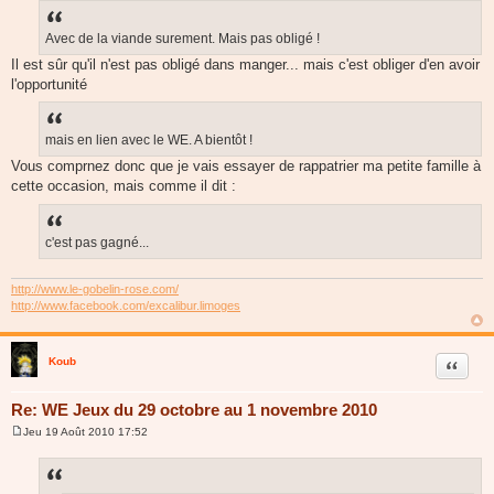
Avec de la viande surement. Mais pas obligé !
Il est sûr qu'il n'est pas obligé dans manger... mais c'est obliger d'en avoir
l'opportunité
mais en lien avec le WE. A bientôt !
Vous comprnez donc que je vais essayer de rappatrier ma petite famille à
cette occasion, mais comme il dit :
c'est pas gagné...
http://www.le-gobelin-rose.com/
http://www.facebook.com/excalibur.limoges
Koub
Citer
Re: WE Jeux du 29 octobre au 1 novembre 2010
Jeu 19 Août 2010 17:52
M
e
s
s