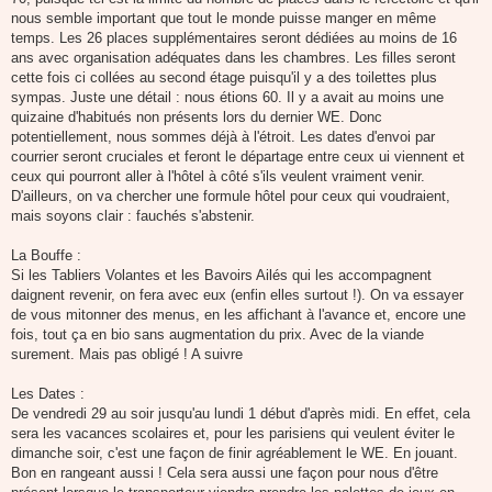
nous semble important que tout le monde puisse manger en même
temps. Les 26 places supplémentaires seront dédiées au moins de 16
ans avec organisation adéquates dans les chambres. Les filles seront
cette fois ci collées au second étage puisqu'il y a des toilettes plus
sympas. Juste une détail : nous étions 60. Il y a avait au moins une
quizaine d'habitués non présents lors du dernier WE. Donc
potentiellement, nous sommes déjà à l'étroit. Les dates d'envoi par
courrier seront cruciales et feront le départage entre ceux ui viennent et
ceux qui pourront aller à l'hôtel à côté s'ils veulent vraiment venir.
D'ailleurs, on va chercher une formule hôtel pour ceux qui voudraient,
mais soyons clair : fauchés s'abstenir.
La Bouffe :
Si les Tabliers Volantes et les Bavoirs Ailés qui les accompagnent
daignent revenir, on fera avec eux (enfin elles surtout !). On va essayer
de vous mitonner des menus, en les affichant à l'avance et, encore une
fois, tout ça en bio sans augmentation du prix. Avec de la viande
surement. Mais pas obligé ! A suivre
Les Dates :
De vendredi 29 au soir jusqu'au lundi 1 début d'après midi. En effet, cela
sera les vacances scolaires et, pour les parisiens qui veulent éviter le
dimanche soir, c'est une façon de finir agréablement le WE. En jouant.
Bon en rangeant aussi ! Cela sera aussi une façon pour nous d'être