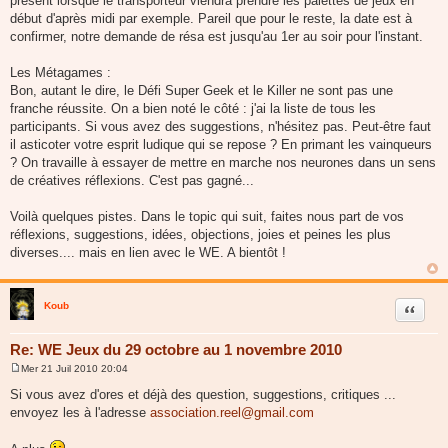
présent lorsque le transporteur viendra prendre les palettes de jeux en
début d'après midi par exemple. Pareil que pour le reste, la date est à
confirmer, notre demande de résa est jusqu'au 1er au soir pour l'instant.
Les Métagames :
Bon, autant le dire, le Défi Super Geek et le Killer ne sont pas une
franche réussite. On a bien noté le côté : j'ai la liste de tous les
participants. Si vous avez des suggestions, n'hésitez pas. Peut-être faut
il asticoter votre esprit ludique qui se repose ? En primant les vainqueurs
? On travaille à essayer de mettre en marche nos neurones dans un sens
de créatives réflexions. C'est pas gagné...
Voilà quelques pistes. Dans le topic qui suit, faites nous part de vos
réflexions, suggestions, idées, objections, joies et peines les plus
diverses.... mais en lien avec le WE. A bientôt !
Koub
Citer
Re: WE Jeux du 29 octobre au 1 novembre 2010
Mer 21 Juil 2010 20:04
M
e
Si vous avez d'ores et déjà des question, suggestions, critiques ...
s
envoyez les à l'adresse
association.reel@gmail.com
s
a
g