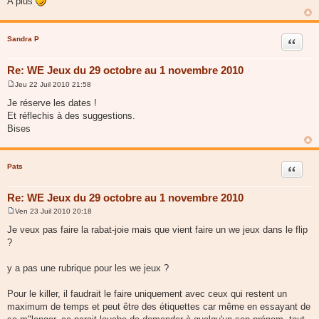
A plus
e
Sandra P
Citer
Re: WE Jeux du 29 octobre au 1 novembre 2010
Jeu 22 Juil 2010 21:58
M
e
Je réserve les dates !
s
Et réflechis à des suggestions.
s
a
Bises
g
e
Pats
Citer
Re: WE Jeux du 29 octobre au 1 novembre 2010
Ven 23 Juil 2010 20:18
M
e
Je veux pas faire la rabat-joie mais que vient faire un we jeux dans le flip
s
?
s
a
g
y a pas une rubrique pour les we jeux ?
e
Pour le killer, il faudrait le faire uniquement avec ceux qui restent un
maximum de temps et peut être des étiquettes car même en essayant de