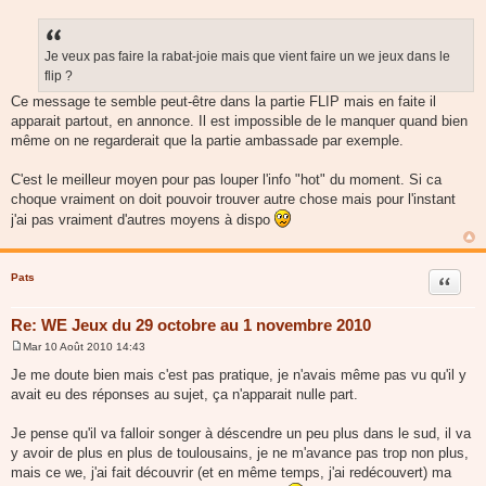
M
e
s
s
a
Je veux pas faire la rabat-joie mais que vient faire un we jeux dans le
g
flip ?
e
Ce message te semble peut-être dans la partie FLIP mais en faite il
apparait partout, en annonce. Il est impossible de le manquer quand bien
même on ne regarderait que la partie ambassade par exemple.
C'est le meilleur moyen pour pas louper l'info "hot" du moment. Si ca
choque vraiment on doit pouvoir trouver autre chose mais pour l'instant
j'ai pas vraiment d'autres moyens à dispo
Pats
Citer
Re: WE Jeux du 29 octobre au 1 novembre 2010
Mar 10 Août 2010 14:43
M
e
Je me doute bien mais c'est pas pratique, je n'avais même pas vu qu'il y
s
avait eu des réponses au sujet, ça n'apparait nulle part.
s
a
g
Je pense qu'il va falloir songer à déscendre un peu plus dans le sud, il va
e
y avoir de plus en plus de toulousains, je ne m'avance pas trop non plus,
mais ce we, j'ai fait découvrir (et en même temps, j'ai redécouvert) ma