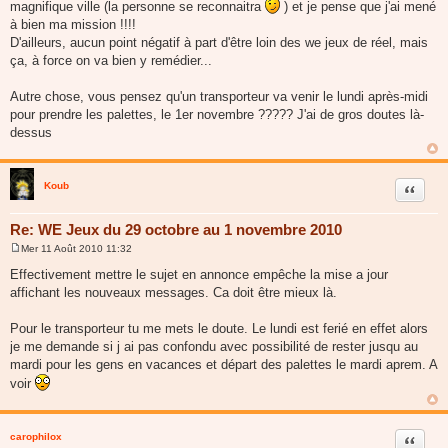
magnifique ville (la personne se reconnaitra
) et je pense que j'ai mené
à bien ma mission !!!!
D'ailleurs, aucun point négatif à part d'être loin des we jeux de réel, mais
ça, à force on va bien y remédier...
Autre chose, vous pensez qu'un transporteur va venir le lundi après-midi
pour prendre les palettes, le 1er novembre ????? J'ai de gros doutes là-
dessus
Koub
Citer
Re: WE Jeux du 29 octobre au 1 novembre 2010
Mer 11 Août 2010 11:32
M
e
Effectivement mettre le sujet en annonce empêche la mise a jour
s
affichant les nouveaux messages. Ca doit être mieux là.
s
a
g
Pour le transporteur tu me mets le doute. Le lundi est ferié en effet alors
e
je me demande si j ai pas confondu avec possibilité de rester jusqu au
mardi pour les gens en vacances et départ des palettes le mardi aprem. A
voir
carophilox
Citer