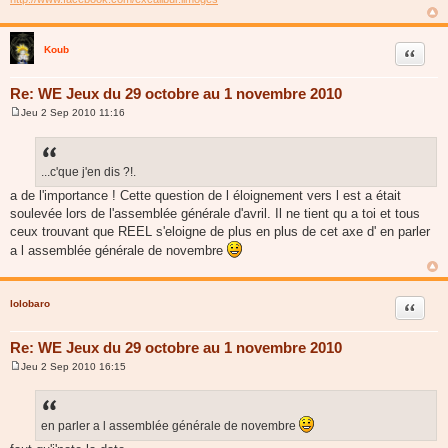
Koub
Citer
Re: WE Jeux du 29 octobre au 1 novembre 2010
Jeu 2 Sep 2010 11:16
M
e
s
s
a
...c'que j'en dis ?!.
g
a de l'importance ! Cette question de l éloignement vers l est a était
e
soulevée lors de l'assemblée générale d'avril. Il ne tient qu a toi et tous
ceux trouvant que REEL s'eloigne de plus en plus de cet axe d' en parler
a l assemblée générale de novembre
lolobaro
Citer
Re: WE Jeux du 29 octobre au 1 novembre 2010
Jeu 2 Sep 2010 16:15
M
e
s
s
a
en parler a l assemblée générale de novembre
g
e