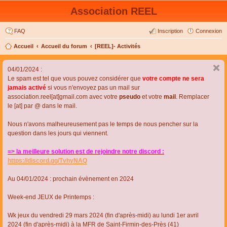
Association REEL
FAQ
Inscription
Connexion
Accueil
Accueil du forum
[REEL]- Activités
04/01/2024 :
Le spam est tel que vous pouvez considérer que
votre compte ne sera
jamais activé
si vous n'envoyez pas un mail sur
association.reel[at]gmail.com avec votre
pseudo
et votre
mail
. Remplacer
le [at] par @ dans le mail.
Nous n'avons malheureusement pas le temps de nous pencher sur la
question dans les jours qui viennent.
=> la meilleure solution est de rejoindre notre discord :
https://discord.gg/TvhyNAQ
Au 04/01/2024 : prochain évènement en 2024
Week-end JEUX de Printemps :
Wk jeux du vendredi 29 mars 2024 (fin d'après-midi) au lundi 1er avril
2024 (fin d'après-midi) à la MFR de Saint-Firmin-des-Près (41)