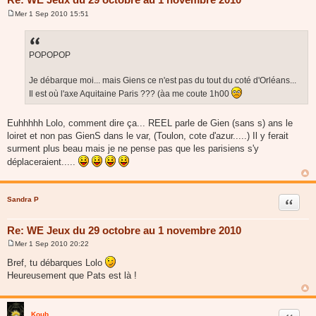
Mer 1 Sep 2010 15:51
M
e
s
s
a
POPOPOP
g
e
Je débarque moi... mais Giens ce n'est pas du tout du coté d'Orléans...
Il est où l'axe Aquitaine Paris ??? (àa me coute 1h00
Euhhhhh Lolo, comment dire ça... REEL parle de Gien (sans s) ans le
loiret et non pas GienS dans le var, (Toulon, cote d'azur.....) Il y ferait
surment plus beau mais je ne pense pas que les parisiens s'y
déplaceraient.....
Sandra P
Citer
Re: WE Jeux du 29 octobre au 1 novembre 2010
Mer 1 Sep 2010 20:22
M
e
Bref, tu débarques Lolo
s
Heureusement que Pats est là !
s
a
g
e
Koub