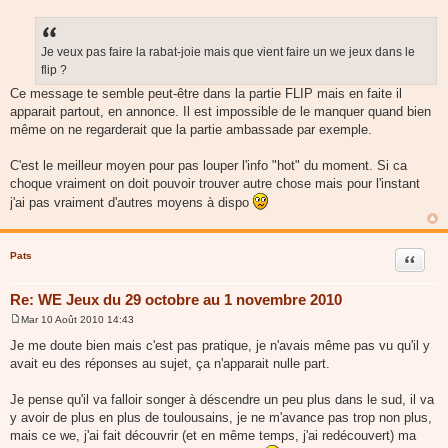
M
e
s
s
a
Je veux pas faire la rabat-joie mais que vient faire un we jeux dans le
g
flip ?
e
Ce message te semble peut-être dans la partie FLIP mais en faite il
apparait partout, en annonce. Il est impossible de le manquer quand bien
même on ne regarderait que la partie ambassade par exemple.
C'est le meilleur moyen pour pas louper l'info "hot" du moment. Si ca
choque vraiment on doit pouvoir trouver autre chose mais pour l'instant
j'ai pas vraiment d'autres moyens à dispo
Pats
Citer
Re: WE Jeux du 29 octobre au 1 novembre 2010
Mar 10 Août 2010 14:43
M
e
Je me doute bien mais c'est pas pratique, je n'avais même pas vu qu'il y
s
avait eu des réponses au sujet, ça n'apparait nulle part.
s
a
g
Je pense qu'il va falloir songer à déscendre un peu plus dans le sud, il va
e
y avoir de plus en plus de toulousains, je ne m'avance pas trop non plus,
mais ce we, j'ai fait découvrir (et en même temps, j'ai redécouvert) ma