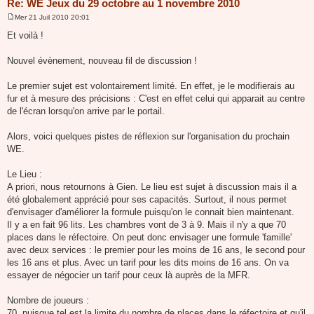
Re: WE Jeux du 29 octobre au 1 novembre 2010
Mer 21 Juil 2010 20:01
M
e
Et voilà !
s
s
a
Nouvel évènement, nouveau fil de discussion !
g
e
Le premier sujet est volontairement limité. En effet, je le modifierais au
fur et à mesure des précisions : C'est en effet celui qui apparait au centre
de l'écran lorsqu'on arrive par le portail.
Alors, voici quelques pistes de réflexion sur l'organisation du prochain
WE.
Le Lieu :
A priori, nous retournons à Gien. Le lieu est sujet à discussion mais il a
été globalement apprécié pour ses capacités. Surtout, il nous permet
d'envisager d'améliorer la formule puisqu'on le connait bien maintenant.
Il y a en fait 96 lits. Les chambres vont de 3 à 9. Mais il n'y a que 70
places dans le réfectoire. On peut donc envisager une formule 'famille'
avec deux services : le premier pour les moins de 16 ans, le second pour
les 16 ans et plus. Avec un tarif pour les dits moins de 16 ans. On va
essayer de négocier un tarif pour ceux là auprès de la MFR.
Nombre de joueurs :
70, puisque tel est la limite du nombre de places dans le réfectoire et qu'il