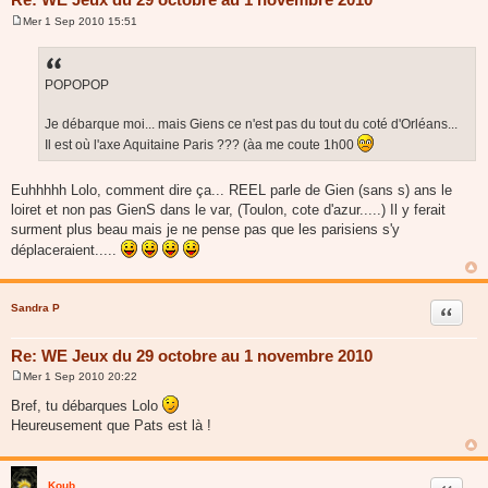
Mer 1 Sep 2010 15:51
M
e
s
s
a
POPOPOP
g
e
Je débarque moi... mais Giens ce n'est pas du tout du coté d'Orléans...
Il est où l'axe Aquitaine Paris ??? (àa me coute 1h00
Euhhhhh Lolo, comment dire ça... REEL parle de Gien (sans s) ans le
loiret et non pas GienS dans le var, (Toulon, cote d'azur.....) Il y ferait
surment plus beau mais je ne pense pas que les parisiens s'y
déplaceraient.....
Sandra P
Citer
Re: WE Jeux du 29 octobre au 1 novembre 2010
Mer 1 Sep 2010 20:22
M
e
Bref, tu débarques Lolo
s
Heureusement que Pats est là !
s
a
g
e
Koub