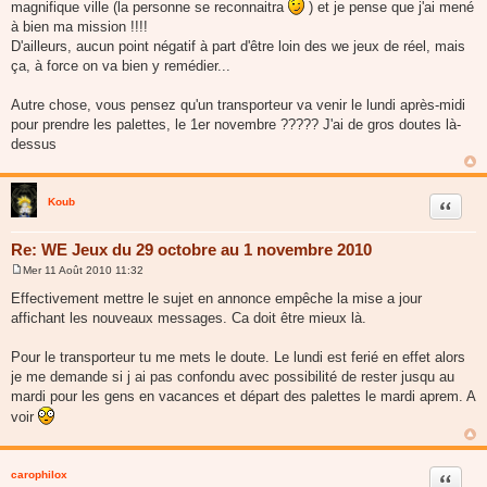
magnifique ville (la personne se reconnaitra
) et je pense que j'ai mené
à bien ma mission !!!!
D'ailleurs, aucun point négatif à part d'être loin des we jeux de réel, mais
ça, à force on va bien y remédier...
Autre chose, vous pensez qu'un transporteur va venir le lundi après-midi
pour prendre les palettes, le 1er novembre ????? J'ai de gros doutes là-
dessus
Koub
Citer
Re: WE Jeux du 29 octobre au 1 novembre 2010
Mer 11 Août 2010 11:32
M
e
Effectivement mettre le sujet en annonce empêche la mise a jour
s
affichant les nouveaux messages. Ca doit être mieux là.
s
a
g
Pour le transporteur tu me mets le doute. Le lundi est ferié en effet alors
e
je me demande si j ai pas confondu avec possibilité de rester jusqu au
mardi pour les gens en vacances et départ des palettes le mardi aprem. A
voir
carophilox
Citer