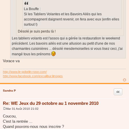
La Bouffe :
Si les Tabliers Volantes et les Bavoirs Ailés qui les
accompagnent daignent revenir, on fera avec eux (enfin elles
surtout !)
Désolé je suis perdu là !
Les tabliers volants est l'assos qui a gérée la restauration le weekend
précédent. Les bavoirs ailés est une allusion au petit d'une de nos
charmantes cuisinières ... désolé mesdemoiselles si vous lisez ceci, j'ai
mangé tous les prénoms
Vorace va
http://www.le-gobelin-rose.com/
http://www.facebook.com/excalibur.limoges
Sandra P
Citer
Re: WE Jeux du 29 octobre au 1 novembre 2010
Mar 31 Août 2010 21:02
M
e
Coucou,
s
C'est la rentrée ...
s
a
Quand pouvons-nous nous inscrire ?
g