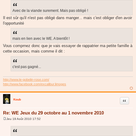
Avec de la viande surement. Mais pas obligé !
Il est sûr qu'il n'est pas obligé dans manger... mais c'est obliger d'en avoir
l'opportunité
mais en lien avec le WE. A bientôt !
Vous comprnez donc que je vais essayer de rappatrier ma petite famille à
cette occasion, mais comme il dit :
c'est pas gagné...
http://www.le-gobelin-rose.com/
http://www.facebook.com/excalibur.limoges
Koub
Citer
Re: WE Jeux du 29 octobre au 1 novembre 2010
Jeu 19 Août 2010 17:52
M
e
s
s