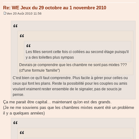
Re: WE Jeux du 29 octobre au 1 novembre 2010
Ven 20 Août 2010 11:56
M
e
s
s
a
g
e
Les filles seront cette fois ci collées au second étage puisqu'il
y a des toilettes plus sympas
Devrais-je comprendre que les chambre ne sont pas mixtes ???
(cf"une formule 'famille")
C'est bien ce qu'il faut comprendre. Plus facile à gérer pour celles ou
ceux qui font les plans. Reste la possibilité pour les couples ou amis
voulant vraiment rester ensemble de le signaler, pas de soucis je
pense.
Ça me parait être capital... maintenant qu'on est des grands.
(Je ne me souviens pas que les chambres mixtes euent été un problème
il y a quelques années)