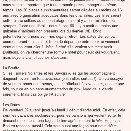
nous semble important que tout le monde puisse manger en même
temps. Les 26 places supplémentaires seront dédiées au moins de 16
ans avec organisation adéquates dans les chambres. Les filles seront
cette fois ci collées au second étage puisqu'il y a des toilettes plus
sympas. Juste une détail : nous étions 60. Il y a avait au moins une
quizaine d'habitués non présents lors du dernier WE. Donc
potentiellement, nous sommes déjà à l'étroit. Les dates d'envoi par
courrier seront cruciales et feront le départage entre ceux ui viennent et
ceux qui pourront aller à l'hôtel à côté s'ils veulent vraiment venir.
D'ailleurs, on va chercher une formule hôtel pour ceux qui voudraient,
mais soyons clair : fauchés s'abstenir.
La Bouffe :
Si les Tabliers Volantes et les Bavoirs Ailés qui les accompagnent
daignent revenir, on fera avec eux (enfin elles surtout !). On va essayer
de vous mitonner des menus, en les affichant à l'avance et, encore une
fois, tout ça en bio sans augmentation du prix. Avec de la viande
surement. Mais pas obligé ! A suivre
Les Dates :
De vendredi 29 au soir jusqu'au lundi 1 début d'après midi. En effet, cela
sera les vacances scolaires et, pour les parisiens qui veulent éviter le
dimanche soir, c'est une façon de finir agréablement le WE. En jouant.
Bon en rangeant aussi ! Cela sera aussi une façon pour nous d'être