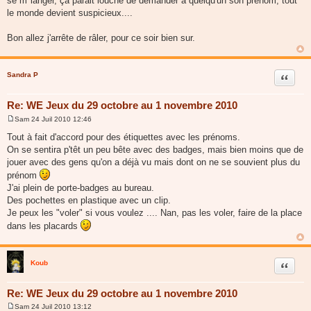
se m"langer, ça parait louche de demander à quelqu'un son prénom, tout
le monde devient suspicieux....
Bon allez j'arrête de râler, pour ce soir bien sur.
Sandra P
Citer
Re: WE Jeux du 29 octobre au 1 novembre 2010
Sam 24 Juil 2010 12:46
M
e
Tout à fait d'accord pour des étiquettes avec les prénoms.
s
On se sentira p'têt un peu bête avec des badges, mais bien moins que de
s
a
jouer avec des gens qu'on a déjà vu mais dont on ne se souvient plus du
g
prénom
e
J'ai plein de porte-badges au bureau.
Des pochettes en plastique avec un clip.
Je peux les "voler" si vous voulez .... Nan, pas les voler, faire de la place
dans les placards
Koub
Citer
Re: WE Jeux du 29 octobre au 1 novembre 2010
Sam 24 Juil 2010 13:12