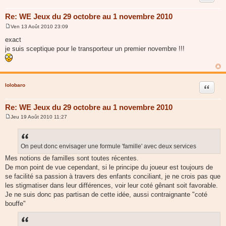
Re: WE Jeux du 29 octobre au 1 novembre 2010
Ven 13 Août 2010 23:09
M
e
exact
s
je suis sceptique pour le transporteur un premier novembre !!!
s
a
g
e
lolobaro
Citer
Re: WE Jeux du 29 octobre au 1 novembre 2010
Jeu 19 Août 2010 11:27
M
e
s
s
a
On peut donc envisager une formule 'famille' avec deux services
g
Mes notions de familles sont toutes récentes.
e
De mon point de vue cependant, si le principe du joueur est toujours de
se facilité sa passion à travers des enfants conciliant, je ne crois pas que
les stigmatiser dans leur différences, voir leur coté gênant soit favorable.
Je ne suis donc pas partisan de cette idée, aussi contraignante "coté
bouffe"