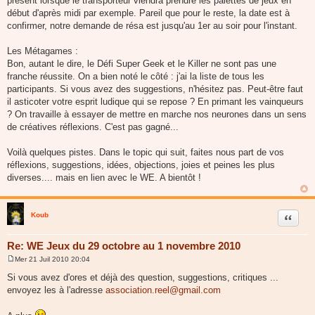
présent lorsque le transporteur viendra prendre les palettes de jeux en
début d'après midi par exemple. Pareil que pour le reste, la date est à
confirmer, notre demande de résa est jusqu'au 1er au soir pour l'instant.
Les Métagames :
Bon, autant le dire, le Défi Super Geek et le Killer ne sont pas une
franche réussite. On a bien noté le côté : j'ai la liste de tous les
participants. Si vous avez des suggestions, n'hésitez pas. Peut-être faut
il asticoter votre esprit ludique qui se repose ? En primant les vainqueurs
? On travaille à essayer de mettre en marche nos neurones dans un sens
de créatives réflexions. C'est pas gagné...
Voilà quelques pistes. Dans le topic qui suit, faites nous part de vos
réflexions, suggestions, idées, objections, joies et peines les plus
diverses.... mais en lien avec le WE. A bientôt !
Koub
Citer
Re: WE Jeux du 29 octobre au 1 novembre 2010
Mer 21 Juil 2010 20:04
M
e
Si vous avez d'ores et déjà des question, suggestions, critiques ...
s
envoyez les à l'adresse
association.reel@gmail.com
s
a
g