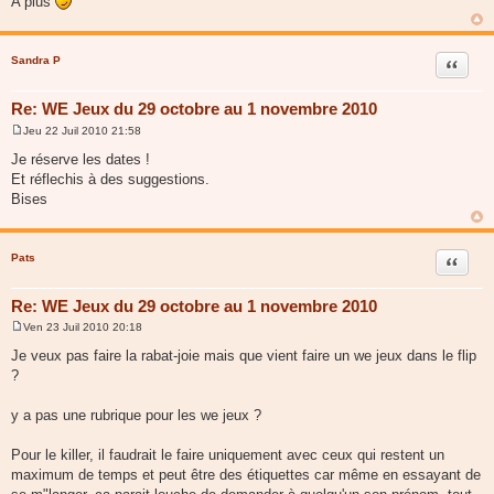
A plus
e
Sandra P
Citer
Re: WE Jeux du 29 octobre au 1 novembre 2010
Jeu 22 Juil 2010 21:58
M
e
Je réserve les dates !
s
Et réflechis à des suggestions.
s
a
Bises
g
e
Pats
Citer
Re: WE Jeux du 29 octobre au 1 novembre 2010
Ven 23 Juil 2010 20:18
M
e
Je veux pas faire la rabat-joie mais que vient faire un we jeux dans le flip
s
?
s
a
g
y a pas une rubrique pour les we jeux ?
e
Pour le killer, il faudrait le faire uniquement avec ceux qui restent un
maximum de temps et peut être des étiquettes car même en essayant de