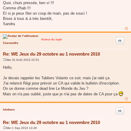
Quoi, chuis pressée, ben vi !!!
e
Comme d'hab !!!
Et si je peux filer un coup de main, pas de souci !
Bises à tous & à très bientôt,
Sandra
Auteur du sujet
Citer
Cassandre
Re: WE Jeux du 29 octobre au 1 novembre 2010
Mar 31 Août 2010 22:51
M
e
Hello,
s
s
a
Je devais rappeler les Tabliers Volants ce soir, mais j'ai raté ça.
g
J'ai relancé Régi pour prévoir un CA qui valide le bulletin d'inscription.
e
On se donne comme dead line Le Monde du Jeu ?
Mais on n'a pas oublié, juste que je n'ai pas de dates de CA pour ça
lolobaro
Citer
Re: WE Jeux du 29 octobre au 1 novembre 2010
Mer 1 Sep 2010 13:28
M