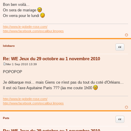
e
Bon ben voilà...
s
On sera de mariage
s
a
On verra pour le lundi
g
e
http://www.le-gobelin-rose.com/
http://www.facebook.com/excalibur.limoges
lolobaro
Citer
Re: WE Jeux du 29 octobre au 1 novembre 2010
Mer 1 Sep 2010 13:39
M
e
POPOPOP
s
s
a
Je débarque moi... mais Giens ce n'est pas du tout du coté d'Orléans...
g
Il est où l'axe Aquitaine Paris ??? (àa me coute 1h00
e
http://www.le-gobelin-rose.com/
http://www.facebook.com/excalibur.limoges
Pats
Citer
Re: WE Jeux du 29 octobre au 1 novembre 2010