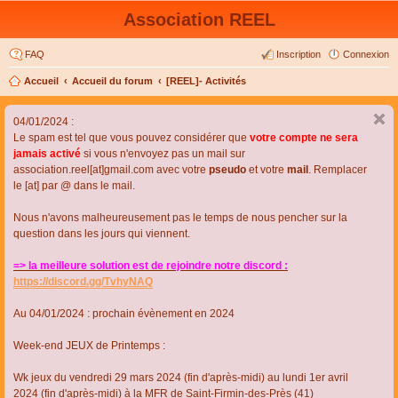
Association REEL
FAQ
Inscription
Connexion
Accueil
Accueil du forum
[REEL]- Activités
04/01/2024 :
Le spam est tel que vous pouvez considérer que
votre compte ne sera
jamais activé
si vous n'envoyez pas un mail sur
association.reel[at]gmail.com avec votre
pseudo
et votre
mail
. Remplacer
le [at] par @ dans le mail.
Nous n'avons malheureusement pas le temps de nous pencher sur la
question dans les jours qui viennent.
=> la meilleure solution est de rejoindre notre discord :
https://discord.gg/TvhyNAQ
Au 04/01/2024 : prochain évènement en 2024
Week-end JEUX de Printemps :
Wk jeux du vendredi 29 mars 2024 (fin d'après-midi) au lundi 1er avril
2024 (fin d'après-midi) à la MFR de Saint-Firmin-des-Près (41)