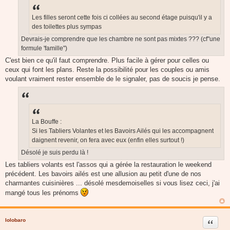
a
g
e
Les filles seront cette fois ci collées au second étage puisqu'il y a
des toilettes plus sympas
Devrais-je comprendre que les chambre ne sont pas mixtes ??? (cf"une
formule 'famille")
C'est bien ce qu'il faut comprendre. Plus facile à gérer pour celles ou
ceux qui font les plans. Reste la possibilité pour les couples ou amis
voulant vraiment rester ensemble de le signaler, pas de soucis je pense.
La Bouffe :
Si les Tabliers Volantes et les Bavoirs Ailés qui les accompagnent
daignent revenir, on fera avec eux (enfin elles surtout !)
Désolé je suis perdu là !
Les tabliers volants est l'assos qui a gérée la restauration le weekend
précédent. Les bavoirs ailés est une allusion au petit d'une de nos
charmantes cuisinières ... désolé mesdemoiselles si vous lisez ceci, j'ai
mangé tous les prénoms
lolobaro
Citer