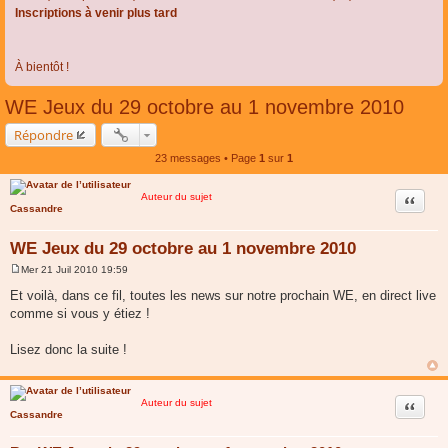
Inscriptions à venir plus tard
À bientôt !
WE Jeux du 29 octobre au 1 novembre 2010
Répondre
23 messages • Page
1
sur
1
Auteur du sujet
Citer
Cassandre
WE Jeux du 29 octobre au 1 novembre 2010
Mer 21 Juil 2010 19:59
M
e
Et voilà, dans ce fil, toutes les news sur notre prochain WE, en direct live
s
comme si vous y étiez !
s
a
g
Lisez donc la suite !
e
Auteur du sujet
Citer
Cassandre