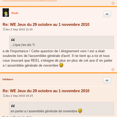
Koub
Citer
Re: WE Jeux du 29 octobre au 1 novembre 2010
Jeu 2 Sep 2010 11:16
M
e
s
s
a
...c'que j'en dis ?!.
g
a de l'importance ! Cette question de l éloignement vers l est a était
e
soulevée lors de l'assemblée générale d'avril. Il ne tient qu a toi et tous
ceux trouvant que REEL s'eloigne de plus en plus de cet axe d' en parler
a l assemblée générale de novembre
lolobaro
Citer
Re: WE Jeux du 29 octobre au 1 novembre 2010
Jeu 2 Sep 2010 16:15
M
e
s
s
a
en parler a l assemblée générale de novembre
g
e