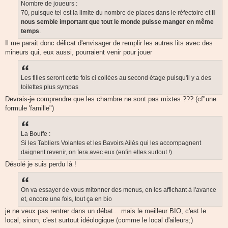
Nombre de joueurs :
70, puisque tel est la limite du nombre de places dans le réfectoire et
il
nous
semble important que tout le monde puisse manger
en même
temps
.
Il me parait donc délicat d'envisager de remplir les autres lits avec des
mineurs qui, eux aussi, pourraient venir pour jouer
Les filles seront cette fois ci collées au second étage puisqu'il y a des
toilettes plus sympas
Devrais-je comprendre que les chambre ne sont pas mixtes ??? (cf"une
formule 'famille")
La Bouffe :
Si les Tabliers Volantes et les Bavoirs Ailés qui les accompagnent
daignent revenir, on fera avec eux (enfin elles surtout !)
Désolé je suis perdu là !
On va essayer de vous mitonner des menus, en les affichant à l'avance
et, encore une fois, tout ça en bio
je ne veux pas rentrer dans un débat... mais le meilleur BIO, c'est le
local, sinon, c'est surtout idéologique (comme le local d'aileurs;)