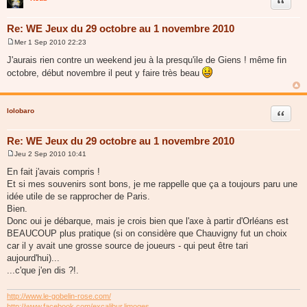
Citer
Re: WE Jeux du 29 octobre au 1 novembre 2010
Mer 1 Sep 2010 22:23
M
e
J'aurais rien contre un weekend jeu à la presqu'ile de Giens ! même fin
s
octobre, début novembre il peut y faire très beau
s
a
g
e
lolobaro
Citer
Re: WE Jeux du 29 octobre au 1 novembre 2010
Jeu 2 Sep 2010 10:41
M
e
En fait j'avais compris !
s
Et si mes souvenirs sont bons, je me rappelle que ça a toujours paru une
s
a
idée utile de se rapprocher de Paris.
g
Bien.
e
Donc oui je débarque, mais je crois bien que l'axe à partir d'Orléans est
BEAUCOUP plus pratique (si on considère que Chauvigny fut un choix
car il y avait une grosse source de joueurs - qui peut être tari
aujourd'hui)...
...c'que j'en dis ?!.
http://www.le-gobelin-rose.com/
http://www.facebook.com/excalibur.limoges