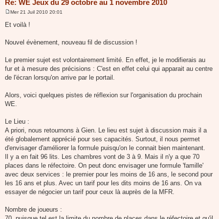
Re: WE Jeux du 29 octobre au 1 novembre 2010
Mer 21 Juil 2010 20:01
M
e
Et voilà !
s
s
a
Nouvel évènement, nouveau fil de discussion !
g
e
Le premier sujet est volontairement limité. En effet, je le modifierais au
fur et à mesure des précisions : C'est en effet celui qui apparait au centre
de l'écran lorsqu'on arrive par le portail.
Alors, voici quelques pistes de réflexion sur l'organisation du prochain
WE.
Le Lieu :
A priori, nous retournons à Gien. Le lieu est sujet à discussion mais il a
été globalement apprécié pour ses capacités. Surtout, il nous permet
d'envisager d'améliorer la formule puisqu'on le connait bien maintenant.
Il y a en fait 96 lits. Les chambres vont de 3 à 9. Mais il n'y a que 70
places dans le réfectoire. On peut donc envisager une formule 'famille'
avec deux services : le premier pour les moins de 16 ans, le second pour
les 16 ans et plus. Avec un tarif pour les dits moins de 16 ans. On va
essayer de négocier un tarif pour ceux là auprès de la MFR.
Nombre de joueurs :
70, puisque tel est la limite du nombre de places dans le réfectoire et qu'il