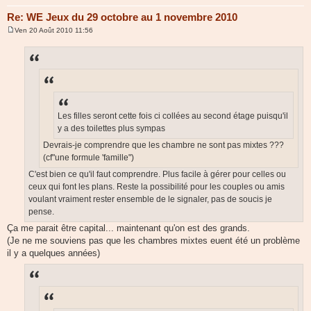
Re: WE Jeux du 29 octobre au 1 novembre 2010
Ven 20 Août 2010 11:56
M
e
s
s
a
g
e
Les filles seront cette fois ci collées au second étage puisqu'il
y a des toilettes plus sympas
Devrais-je comprendre que les chambre ne sont pas mixtes ???
(cf"une formule 'famille")
C'est bien ce qu'il faut comprendre. Plus facile à gérer pour celles ou
ceux qui font les plans. Reste la possibilité pour les couples ou amis
voulant vraiment rester ensemble de le signaler, pas de soucis je
pense.
Ça me parait être capital... maintenant qu'on est des grands.
(Je ne me souviens pas que les chambres mixtes euent été un problème
il y a quelques années)