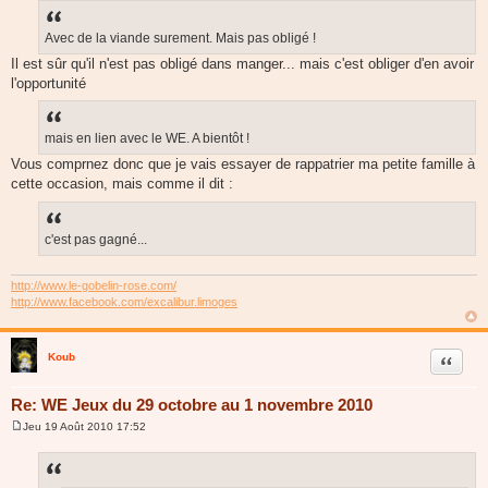
Avec de la viande surement. Mais pas obligé !
Il est sûr qu'il n'est pas obligé dans manger... mais c'est obliger d'en avoir
l'opportunité
mais en lien avec le WE. A bientôt !
Vous comprnez donc que je vais essayer de rappatrier ma petite famille à
cette occasion, mais comme il dit :
c'est pas gagné...
http://www.le-gobelin-rose.com/
http://www.facebook.com/excalibur.limoges
Koub
Citer
Re: WE Jeux du 29 octobre au 1 novembre 2010
Jeu 19 Août 2010 17:52
M
e
s
s