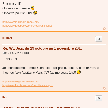
e
Bon ben voilà...
s
On sera de mariage
s
a
On verra pour le lundi
g
e
http://www.le-gobelin-rose.com/
http://www.facebook.com/excalibur.limoges
lolobaro
Citer
Re: WE Jeux du 29 octobre au 1 novembre 2010
Mer 1 Sep 2010 13:39
M
e
POPOPOP
s
s
a
Je débarque moi... mais Giens ce n'est pas du tout du coté d'Orléans...
g
Il est où l'axe Aquitaine Paris ??? (àa me coute 1h00
e
http://www.le-gobelin-rose.com/
http://www.facebook.com/excalibur.limoges
Pats
Citer
Re: WE Jeux du 29 octobre au 1 novembre 2010