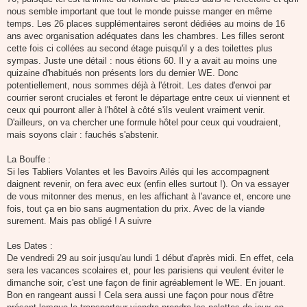
nous semble important que tout le monde puisse manger en même
temps. Les 26 places supplémentaires seront dédiées au moins de 16
ans avec organisation adéquates dans les chambres. Les filles seront
cette fois ci collées au second étage puisqu'il y a des toilettes plus
sympas. Juste une détail : nous étions 60. Il y a avait au moins une
quizaine d'habitués non présents lors du dernier WE. Donc
potentiellement, nous sommes déjà à l'étroit. Les dates d'envoi par
courrier seront cruciales et feront le départage entre ceux ui viennent et
ceux qui pourront aller à l'hôtel à côté s'ils veulent vraiment venir.
D'ailleurs, on va chercher une formule hôtel pour ceux qui voudraient,
mais soyons clair : fauchés s'abstenir.
La Bouffe :
Si les Tabliers Volantes et les Bavoirs Ailés qui les accompagnent
daignent revenir, on fera avec eux (enfin elles surtout !). On va essayer
de vous mitonner des menus, en les affichant à l'avance et, encore une
fois, tout ça en bio sans augmentation du prix. Avec de la viande
surement. Mais pas obligé ! A suivre
Les Dates :
De vendredi 29 au soir jusqu'au lundi 1 début d'après midi. En effet, cela
sera les vacances scolaires et, pour les parisiens qui veulent éviter le
dimanche soir, c'est une façon de finir agréablement le WE. En jouant.
Bon en rangeant aussi ! Cela sera aussi une façon pour nous d'être