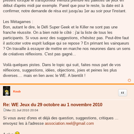
présent lorsque le transporteur viendra prendre les palettes de jeux en
début d'après midi par exemple. Pareil que pour le reste, la date est à
confirmer, notre demande de résa est jusqu'au 1er au soir pour l'instant.
Les Métagames :
Bon, autant le dire, le Défi Super Geek et le Killer ne sont pas une
franche réussite. On a bien noté le côté : j'ai la liste de tous les
participants. Si vous avez des suggestions, n'hésitez pas. Peut-être faut
il asticoter votre esprit ludique qui se repose ? En primant les vainqueurs
? On travaille à essayer de mettre en marche nos neurones dans un sens
de créatives réflexions. C'est pas gagné...
Voilà quelques pistes. Dans le topic qui suit, faites nous part de vos
réflexions, suggestions, idées, objections, joies et peines les plus
diverses.... mais en lien avec le WE. A bientôt !
Koub
Citer
Re: WE Jeux du 29 octobre au 1 novembre 2010
Mer 21 Juil 2010 20:04
M
e
Si vous avez d'ores et déjà des question, suggestions, critiques ...
s
envoyez les à l'adresse
association.reel@gmail.com
s
a
g