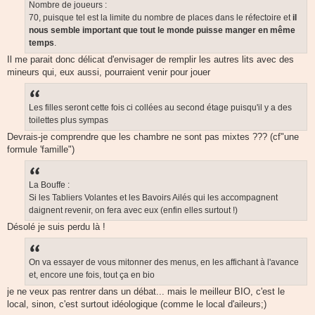
Nombre de joueurs :
70, puisque tel est la limite du nombre de places dans le réfectoire et
il
nous
semble important que tout le monde puisse manger
en même
temps
.
Il me parait donc délicat d'envisager de remplir les autres lits avec des
mineurs qui, eux aussi, pourraient venir pour jouer
Les filles seront cette fois ci collées au second étage puisqu'il y a des
toilettes plus sympas
Devrais-je comprendre que les chambre ne sont pas mixtes ??? (cf"une
formule 'famille")
La Bouffe :
Si les Tabliers Volantes et les Bavoirs Ailés qui les accompagnent
daignent revenir, on fera avec eux (enfin elles surtout !)
Désolé je suis perdu là !
On va essayer de vous mitonner des menus, en les affichant à l'avance
et, encore une fois, tout ça en bio
je ne veux pas rentrer dans un débat... mais le meilleur BIO, c'est le
local, sinon, c'est surtout idéologique (comme le local d'aileurs;)