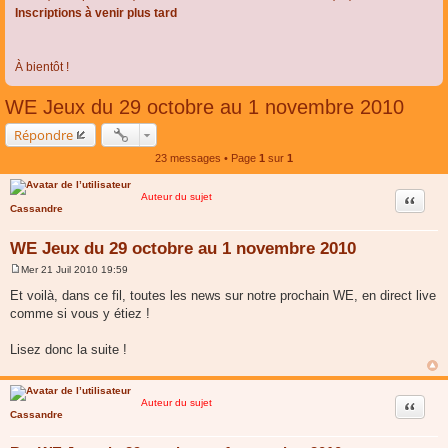
Inscriptions à venir plus tard
À bientôt !
WE Jeux du 29 octobre au 1 novembre 2010
Répondre
23 messages • Page
1
sur
1
Auteur du sujet
Citer
Cassandre
WE Jeux du 29 octobre au 1 novembre 2010
Mer 21 Juil 2010 19:59
M
e
Et voilà, dans ce fil, toutes les news sur notre prochain WE, en direct live
s
comme si vous y étiez !
s
a
g
Lisez donc la suite !
e
Auteur du sujet
Citer
Cassandre