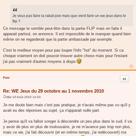
M
e
s
s
a
Je veux pas faire la rabat-joie mais que vient faire un we jeux dans le
g
flip ?
e
Ce message te semble peut-être dans la partie FLIP mais en faite il
apparait partout, en annonce. Il est impossible de le manquer quand bien
même on ne regarderait que la partie ambassade par exemple.
C'est le meilleur moyen pour pas louper l'info "hot" du moment. Si ca
choque vraiment on doit pouvoir trouver autre chose mais pour l'instant
j'ai pas vraiment d'autres moyens à dispo
Pats
Citer
Re: WE Jeux du 29 octobre au 1 novembre 2010
Mar 10 Août 2010 14:43
M
e
Je me doute bien mais c'est pas pratique, je n'avais même pas vu qu'il y
s
avait eu des réponses au sujet, ça n'apparait nulle part.
s
a
g
Je pense qu'il va falloir songer à déscendre un peu plus dans le sud, il va
e
y avoir de plus en plus de toulousains, je ne m'avance pas trop non plus,
mais ce we, j'ai fait découvrir (et en même temps, j'ai redécouvert) ma