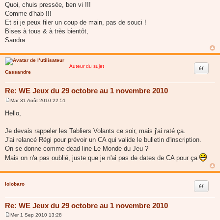
Quoi, chuis pressée, ben vi !!!
e
Comme d'hab !!!
Et si je peux filer un coup de main, pas de souci !
Bises à tous & à très bientôt,
Sandra
Auteur du sujet
Citer
Cassandre
Re: WE Jeux du 29 octobre au 1 novembre 2010
Mar 31 Août 2010 22:51
M
e
Hello,
s
s
a
Je devais rappeler les Tabliers Volants ce soir, mais j'ai raté ça.
g
J'ai relancé Régi pour prévoir un CA qui valide le bulletin d'inscription.
e
On se donne comme dead line Le Monde du Jeu ?
Mais on n'a pas oublié, juste que je n'ai pas de dates de CA pour ça
lolobaro
Citer
Re: WE Jeux du 29 octobre au 1 novembre 2010
Mer 1 Sep 2010 13:28
M