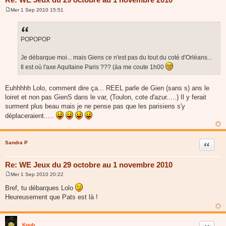
Mer 1 Sep 2010 15:51
M
e
s
s
a
POPOPOP
g
e
Je débarque moi... mais Giens ce n'est pas du tout du coté d'Orléans...
Il est où l'axe Aquitaine Paris ??? (àa me coute 1h00
Euhhhhh Lolo, comment dire ça... REEL parle de Gien (sans s) ans le
loiret et non pas GienS dans le var, (Toulon, cote d'azur.....) Il y ferait
surment plus beau mais je ne pense pas que les parisiens s'y
déplaceraient.....
Sandra P
Citer
Re: WE Jeux du 29 octobre au 1 novembre 2010
Mer 1 Sep 2010 20:22
M
e
Bref, tu débarques Lolo
s
Heureusement que Pats est là !
s
a
g
e
Koub