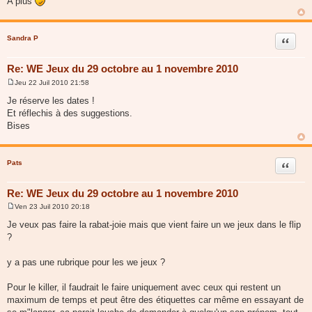
A plus
e
Sandra P
Citer
Re: WE Jeux du 29 octobre au 1 novembre 2010
Jeu 22 Juil 2010 21:58
M
e
Je réserve les dates !
s
Et réflechis à des suggestions.
s
a
Bises
g
e
Pats
Citer
Re: WE Jeux du 29 octobre au 1 novembre 2010
Ven 23 Juil 2010 20:18
M
e
Je veux pas faire la rabat-joie mais que vient faire un we jeux dans le flip
s
?
s
a
g
y a pas une rubrique pour les we jeux ?
e
Pour le killer, il faudrait le faire uniquement avec ceux qui restent un
maximum de temps et peut être des étiquettes car même en essayant de