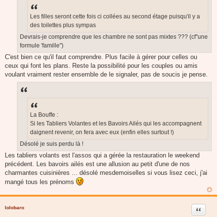
a
g
e
Les filles seront cette fois ci collées au second étage puisqu'il y a
des toilettes plus sympas
Devrais-je comprendre que les chambre ne sont pas mixtes ??? (cf"une
formule 'famille")
C'est bien ce qu'il faut comprendre. Plus facile à gérer pour celles ou
ceux qui font les plans. Reste la possibilité pour les couples ou amis
voulant vraiment rester ensemble de le signaler, pas de soucis je pense.
La Bouffe :
Si les Tabliers Volantes et les Bavoirs Ailés qui les accompagnent
daignent revenir, on fera avec eux (enfin elles surtout !)
Désolé je suis perdu là !
Les tabliers volants est l'assos qui a gérée la restauration le weekend
précédent. Les bavoirs ailés est une allusion au petit d'une de nos
charmantes cuisinières ... désolé mesdemoiselles si vous lisez ceci, j'ai
mangé tous les prénoms
lolobaro
Citer