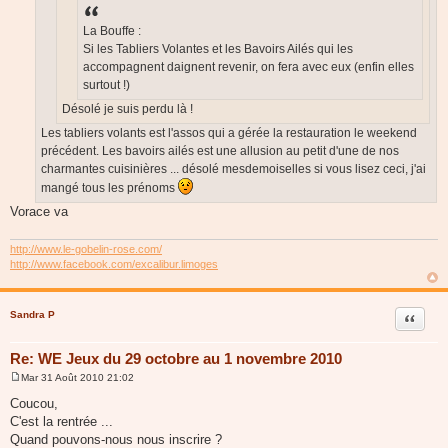
La Bouffe :
Si les Tabliers Volantes et les Bavoirs Ailés qui les
accompagnent daignent revenir, on fera avec eux (enfin elles
surtout !)
Désolé je suis perdu là !
Les tabliers volants est l'assos qui a gérée la restauration le weekend
précédent. Les bavoirs ailés est une allusion au petit d'une de nos
charmantes cuisinières ... désolé mesdemoiselles si vous lisez ceci, j'ai
mangé tous les prénoms
Vorace va
http://www.le-gobelin-rose.com/
http://www.facebook.com/excalibur.limoges
Sandra P
Citer
Re: WE Jeux du 29 octobre au 1 novembre 2010
Mar 31 Août 2010 21:02
M
e
Coucou,
s
C'est la rentrée ...
s
a
Quand pouvons-nous nous inscrire ?
g