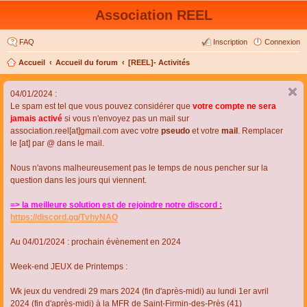
Association REEL
FAQ
Inscription
Connexion
Accueil
Accueil du forum
[REEL]- Activités
04/01/2024 :
Le spam est tel que vous pouvez considérer que
votre compte ne sera
jamais activé
si vous n'envoyez pas un mail sur
association.reel[at]gmail.com avec votre
pseudo
et votre
mail
. Remplacer
le [at] par @ dans le mail.
Nous n'avons malheureusement pas le temps de nous pencher sur la
question dans les jours qui viennent.
=> la meilleure solution est de rejoindre notre discord :
https://discord.gg/TvhyNAQ
Au 04/01/2024 : prochain évènement en 2024
Week-end JEUX de Printemps :
Wk jeux du vendredi 29 mars 2024 (fin d'après-midi) au lundi 1er avril
2024 (fin d'après-midi) à la MFR de Saint-Firmin-des-Près (41)