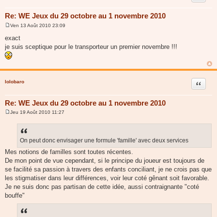
Re: WE Jeux du 29 octobre au 1 novembre 2010
Ven 13 Août 2010 23:09
M
e
exact
s
je suis sceptique pour le transporteur un premier novembre !!!
s
a
g
e
lolobaro
Citer
Re: WE Jeux du 29 octobre au 1 novembre 2010
Jeu 19 Août 2010 11:27
M
e
s
s
a
On peut donc envisager une formule 'famille' avec deux services
g
Mes notions de familles sont toutes récentes.
e
De mon point de vue cependant, si le principe du joueur est toujours de
se facilité sa passion à travers des enfants conciliant, je ne crois pas que
les stigmatiser dans leur différences, voir leur coté gênant soit favorable.
Je ne suis donc pas partisan de cette idée, aussi contraignante "coté
bouffe"