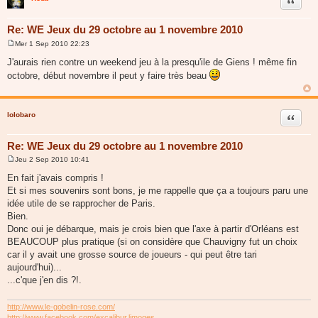
Citer
Re: WE Jeux du 29 octobre au 1 novembre 2010
Mer 1 Sep 2010 22:23
M
e
J'aurais rien contre un weekend jeu à la presqu'ile de Giens ! même fin
s
octobre, début novembre il peut y faire très beau
s
a
g
e
lolobaro
Citer
Re: WE Jeux du 29 octobre au 1 novembre 2010
Jeu 2 Sep 2010 10:41
M
e
En fait j'avais compris !
s
Et si mes souvenirs sont bons, je me rappelle que ça a toujours paru une
s
a
idée utile de se rapprocher de Paris.
g
Bien.
e
Donc oui je débarque, mais je crois bien que l'axe à partir d'Orléans est
BEAUCOUP plus pratique (si on considère que Chauvigny fut un choix
car il y avait une grosse source de joueurs - qui peut être tari
aujourd'hui)...
...c'que j'en dis ?!.
http://www.le-gobelin-rose.com/
http://www.facebook.com/excalibur.limoges