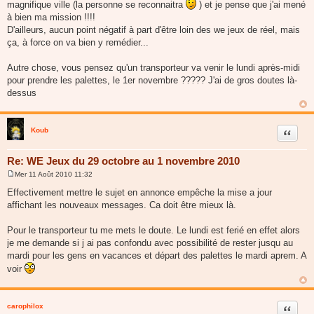
magnifique ville (la personne se reconnaitra
) et je pense que j'ai mené
à bien ma mission !!!!
D'ailleurs, aucun point négatif à part d'être loin des we jeux de réel, mais
ça, à force on va bien y remédier...
Autre chose, vous pensez qu'un transporteur va venir le lundi après-midi
pour prendre les palettes, le 1er novembre ????? J'ai de gros doutes là-
dessus
Koub
Citer
Re: WE Jeux du 29 octobre au 1 novembre 2010
Mer 11 Août 2010 11:32
M
e
Effectivement mettre le sujet en annonce empêche la mise a jour
s
affichant les nouveaux messages. Ca doit être mieux là.
s
a
g
Pour le transporteur tu me mets le doute. Le lundi est ferié en effet alors
e
je me demande si j ai pas confondu avec possibilité de rester jusqu au
mardi pour les gens en vacances et départ des palettes le mardi aprem. A
voir
carophilox
Citer