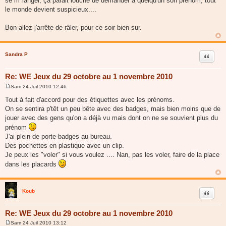
se m"langer, ça parait louche de demander à quelqu'un son prénom, tout
le monde devient suspicieux....
Bon allez j'arrête de râler, pour ce soir bien sur.
Sandra P
Citer
Re: WE Jeux du 29 octobre au 1 novembre 2010
Sam 24 Juil 2010 12:46
M
e
Tout à fait d'accord pour des étiquettes avec les prénoms.
s
On se sentira p'têt un peu bête avec des badges, mais bien moins que de
s
a
jouer avec des gens qu'on a déjà vu mais dont on ne se souvient plus du
g
prénom
e
J'ai plein de porte-badges au bureau.
Des pochettes en plastique avec un clip.
Je peux les "voler" si vous voulez .... Nan, pas les voler, faire de la place
dans les placards
Koub
Citer
Re: WE Jeux du 29 octobre au 1 novembre 2010
Sam 24 Juil 2010 13:12