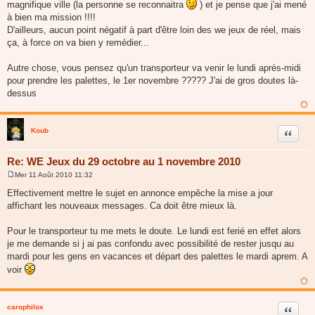
magnifique ville (la personne se reconnaitra
) et je pense que j'ai mené
à bien ma mission !!!!
D'ailleurs, aucun point négatif à part d'être loin des we jeux de réel, mais
ça, à force on va bien y remédier...
Autre chose, vous pensez qu'un transporteur va venir le lundi après-midi
pour prendre les palettes, le 1er novembre ????? J'ai de gros doutes là-
dessus
Koub
Citer
Re: WE Jeux du 29 octobre au 1 novembre 2010
Mer 11 Août 2010 11:32
M
e
Effectivement mettre le sujet en annonce empêche la mise a jour
s
affichant les nouveaux messages. Ca doit être mieux là.
s
a
g
Pour le transporteur tu me mets le doute. Le lundi est ferié en effet alors
e
je me demande si j ai pas confondu avec possibilité de rester jusqu au
mardi pour les gens en vacances et départ des palettes le mardi aprem. A
voir
carophilox
Citer