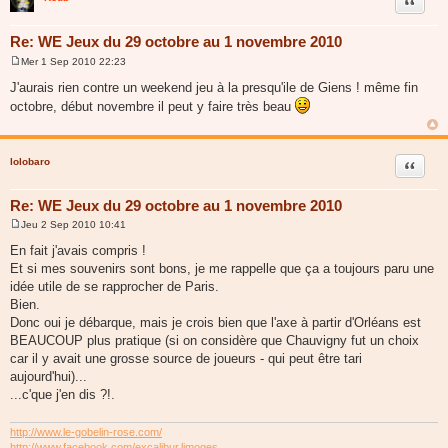
Citer
Re: WE Jeux du 29 octobre au 1 novembre 2010
Mer 1 Sep 2010 22:23
M
e
J'aurais rien contre un weekend jeu à la presqu'ile de Giens ! même fin
s
octobre, début novembre il peut y faire très beau
s
a
g
e
lolobaro
Citer
Re: WE Jeux du 29 octobre au 1 novembre 2010
Jeu 2 Sep 2010 10:41
M
e
En fait j'avais compris !
s
Et si mes souvenirs sont bons, je me rappelle que ça a toujours paru une
s
a
idée utile de se rapprocher de Paris.
g
Bien.
e
Donc oui je débarque, mais je crois bien que l'axe à partir d'Orléans est
BEAUCOUP plus pratique (si on considère que Chauvigny fut un choix
car il y avait une grosse source de joueurs - qui peut être tari
aujourd'hui)...
...c'que j'en dis ?!.
http://www.le-gobelin-rose.com/
http://www.facebook.com/excalibur.limoges