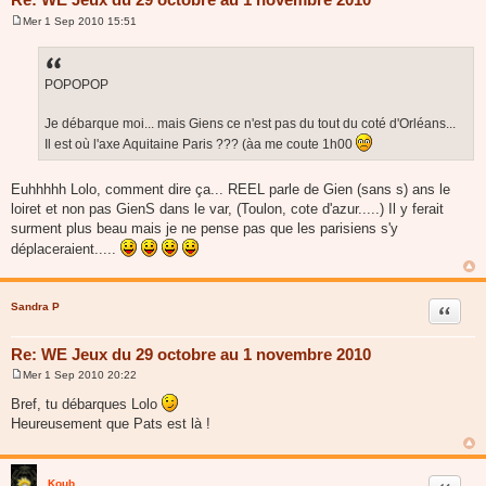
Mer 1 Sep 2010 15:51
M
e
s
s
a
POPOPOP
g
e
Je débarque moi... mais Giens ce n'est pas du tout du coté d'Orléans...
Il est où l'axe Aquitaine Paris ??? (àa me coute 1h00
Euhhhhh Lolo, comment dire ça... REEL parle de Gien (sans s) ans le
loiret et non pas GienS dans le var, (Toulon, cote d'azur.....) Il y ferait
surment plus beau mais je ne pense pas que les parisiens s'y
déplaceraient.....
Sandra P
Citer
Re: WE Jeux du 29 octobre au 1 novembre 2010
Mer 1 Sep 2010 20:22
M
e
Bref, tu débarques Lolo
s
Heureusement que Pats est là !
s
a
g
e
Koub