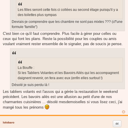
a
g
e
Les filles seront cette fois ci collées au second étage puisqu'il y a
des toilettes plus sympas
Devrais-je comprendre que les chambre ne sont pas mixtes ??? (cf"une
formule 'famille")
C'est bien ce qu'il faut comprendre. Plus facile à gérer pour celles ou
ceux qui font les plans. Reste la possibilité pour les couples ou amis
voulant vraiment rester ensemble de le signaler, pas de soucis je pense.
La Bouffe :
Si les Tabliers Volantes et les Bavoirs Ailés qui les accompagnent
daignent revenir, on fera avec eux (enfin elles surtout !)
Désolé je suis perdu là !
Les tabliers volants est l'assos qui a gérée la restauration le weekend
précédent. Les bavoirs ailés est une allusion au petit d'une de nos
charmantes cuisinières ... désolé mesdemoiselles si vous lisez ceci, j'ai
mangé tous les prénoms
lolobaro
Citer