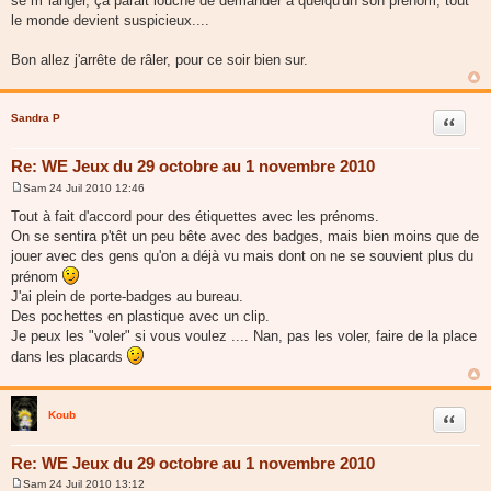
se m"langer, ça parait louche de demander à quelqu'un son prénom, tout
le monde devient suspicieux....
Bon allez j'arrête de râler, pour ce soir bien sur.
Sandra P
Citer
Re: WE Jeux du 29 octobre au 1 novembre 2010
Sam 24 Juil 2010 12:46
M
e
Tout à fait d'accord pour des étiquettes avec les prénoms.
s
On se sentira p'têt un peu bête avec des badges, mais bien moins que de
s
a
jouer avec des gens qu'on a déjà vu mais dont on ne se souvient plus du
g
prénom
e
J'ai plein de porte-badges au bureau.
Des pochettes en plastique avec un clip.
Je peux les "voler" si vous voulez .... Nan, pas les voler, faire de la place
dans les placards
Koub
Citer
Re: WE Jeux du 29 octobre au 1 novembre 2010
Sam 24 Juil 2010 13:12