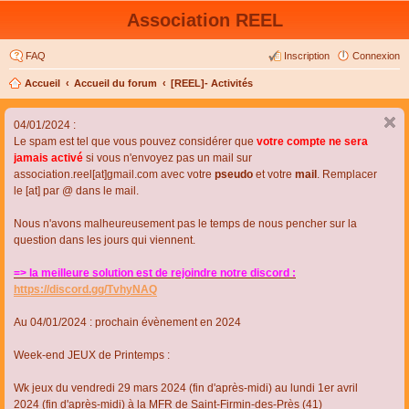
Association REEL
FAQ
Inscription
Connexion
Accueil
Accueil du forum
[REEL]- Activités
04/01/2024 :
Le spam est tel que vous pouvez considérer que
votre compte ne sera
jamais activé
si vous n'envoyez pas un mail sur
association.reel[at]gmail.com avec votre
pseudo
et votre
mail
. Remplacer
le [at] par @ dans le mail.
Nous n'avons malheureusement pas le temps de nous pencher sur la
question dans les jours qui viennent.
=> la meilleure solution est de rejoindre notre discord :
https://discord.gg/TvhyNAQ
Au 04/01/2024 : prochain évènement en 2024
Week-end JEUX de Printemps :
Wk jeux du vendredi 29 mars 2024 (fin d'après-midi) au lundi 1er avril
2024 (fin d'après-midi) à la MFR de Saint-Firmin-des-Près (41)