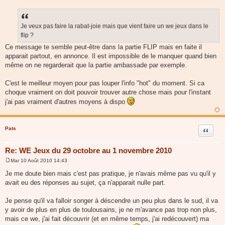
M
e
s
s
a
Je veux pas faire la rabat-joie mais que vient faire un we jeux dans le
g
flip ?
e
Ce message te semble peut-être dans la partie FLIP mais en faite il
apparait partout, en annonce. Il est impossible de le manquer quand bien
même on ne regarderait que la partie ambassade par exemple.
C'est le meilleur moyen pour pas louper l'info "hot" du moment. Si ca
choque vraiment on doit pouvoir trouver autre chose mais pour l'instant
j'ai pas vraiment d'autres moyens à dispo
Pats
Citer
Re: WE Jeux du 29 octobre au 1 novembre 2010
Mar 10 Août 2010 14:43
M
e
Je me doute bien mais c'est pas pratique, je n'avais même pas vu qu'il y
s
avait eu des réponses au sujet, ça n'apparait nulle part.
s
a
g
Je pense qu'il va falloir songer à déscendre un peu plus dans le sud, il va
e
y avoir de plus en plus de toulousains, je ne m'avance pas trop non plus,
mais ce we, j'ai fait découvrir (et en même temps, j'ai redécouvert) ma