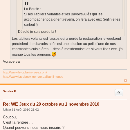
La Bouffe :
Si les Tabliers Volantes et les Bavoirs Ailés qui les
accompagnent daignent revenir, on fera avec eux (enfin elles
surtout !)
Désolé je suis perdu là !
Les tabliers volants est l'assos qui a gérée la restauration le weekend
précédent. Les bavoirs ailés est une allusion au petit d'une de nos
charmantes cuisinières ... désolé mesdemoiselles si vous lisez ceci, j'ai
mangé tous les prénoms
Vorace va
http://www.le-gobelin-rose.com/
http://www.facebook.com/excalibur.limoges
Sandra P
Citer
Re: WE Jeux du 29 octobre au 1 novembre 2010
Mar 31 Août 2010 21:02
M
e
Coucou,
s
C'est la rentrée ...
s
a
Quand pouvons-nous nous inscrire ?
g