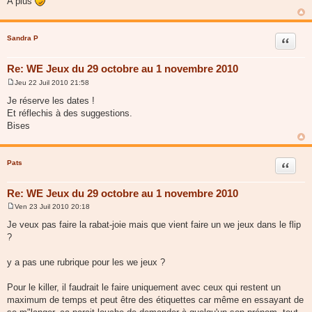
A plus
e
Sandra P
Citer
Re: WE Jeux du 29 octobre au 1 novembre 2010
Jeu 22 Juil 2010 21:58
M
e
Je réserve les dates !
s
Et réflechis à des suggestions.
s
a
Bises
g
e
Pats
Citer
Re: WE Jeux du 29 octobre au 1 novembre 2010
Ven 23 Juil 2010 20:18
M
e
Je veux pas faire la rabat-joie mais que vient faire un we jeux dans le flip
s
?
s
a
g
y a pas une rubrique pour les we jeux ?
e
Pour le killer, il faudrait le faire uniquement avec ceux qui restent un
maximum de temps et peut être des étiquettes car même en essayant de