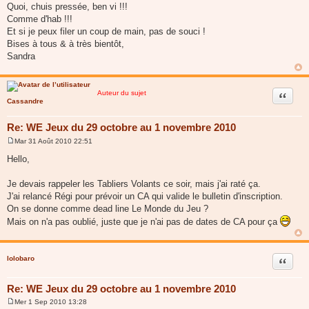
Quoi, chuis pressée, ben vi !!!
e
Comme d'hab !!!
Et si je peux filer un coup de main, pas de souci !
Bises à tous & à très bientôt,
Sandra
Auteur du sujet
Citer
Cassandre
Re: WE Jeux du 29 octobre au 1 novembre 2010
Mar 31 Août 2010 22:51
M
e
Hello,
s
s
a
Je devais rappeler les Tabliers Volants ce soir, mais j'ai raté ça.
g
J'ai relancé Régi pour prévoir un CA qui valide le bulletin d'inscription.
e
On se donne comme dead line Le Monde du Jeu ?
Mais on n'a pas oublié, juste que je n'ai pas de dates de CA pour ça
lolobaro
Citer
Re: WE Jeux du 29 octobre au 1 novembre 2010
Mer 1 Sep 2010 13:28
M