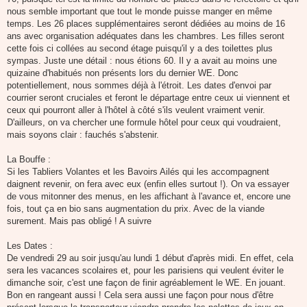
nous semble important que tout le monde puisse manger en même
temps. Les 26 places supplémentaires seront dédiées au moins de 16
ans avec organisation adéquates dans les chambres. Les filles seront
cette fois ci collées au second étage puisqu'il y a des toilettes plus
sympas. Juste une détail : nous étions 60. Il y a avait au moins une
quizaine d'habitués non présents lors du dernier WE. Donc
potentiellement, nous sommes déjà à l'étroit. Les dates d'envoi par
courrier seront cruciales et feront le départage entre ceux ui viennent et
ceux qui pourront aller à l'hôtel à côté s'ils veulent vraiment venir.
D'ailleurs, on va chercher une formule hôtel pour ceux qui voudraient,
mais soyons clair : fauchés s'abstenir.
La Bouffe :
Si les Tabliers Volantes et les Bavoirs Ailés qui les accompagnent
daignent revenir, on fera avec eux (enfin elles surtout !). On va essayer
de vous mitonner des menus, en les affichant à l'avance et, encore une
fois, tout ça en bio sans augmentation du prix. Avec de la viande
surement. Mais pas obligé ! A suivre
Les Dates :
De vendredi 29 au soir jusqu'au lundi 1 début d'après midi. En effet, cela
sera les vacances scolaires et, pour les parisiens qui veulent éviter le
dimanche soir, c'est une façon de finir agréablement le WE. En jouant.
Bon en rangeant aussi ! Cela sera aussi une façon pour nous d'être