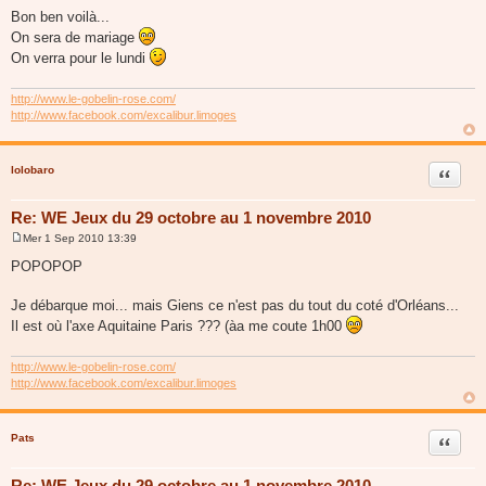
e
Bon ben voilà...
s
On sera de mariage
s
a
On verra pour le lundi
g
e
http://www.le-gobelin-rose.com/
http://www.facebook.com/excalibur.limoges
lolobaro
Citer
Re: WE Jeux du 29 octobre au 1 novembre 2010
Mer 1 Sep 2010 13:39
M
e
POPOPOP
s
s
a
Je débarque moi... mais Giens ce n'est pas du tout du coté d'Orléans...
g
Il est où l'axe Aquitaine Paris ??? (àa me coute 1h00
e
http://www.le-gobelin-rose.com/
http://www.facebook.com/excalibur.limoges
Pats
Citer
Re: WE Jeux du 29 octobre au 1 novembre 2010