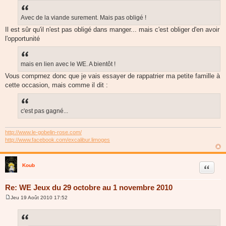
Avec de la viande surement. Mais pas obligé !
Il est sûr qu'il n'est pas obligé dans manger... mais c'est obliger d'en avoir
l'opportunité
mais en lien avec le WE. A bientôt !
Vous comprnez donc que je vais essayer de rappatrier ma petite famille à
cette occasion, mais comme il dit :
c'est pas gagné...
http://www.le-gobelin-rose.com/
http://www.facebook.com/excalibur.limoges
Koub
Citer
Re: WE Jeux du 29 octobre au 1 novembre 2010
Jeu 19 Août 2010 17:52
M
e
s
s