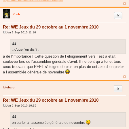
Koub
Citer
Re: WE Jeux du 29 octobre au 1 novembre 2010
Jeu 2 Sep 2010 11:16
M
e
s
s
a
...c'que j'en dis ?!.
g
a de l'importance ! Cette question de l éloignement vers l est a était
e
soulevée lors de l'assemblée générale d'avril. Il ne tient qu a toi et tous
ceux trouvant que REEL s'eloigne de plus en plus de cet axe d' en parler
a l assemblée générale de novembre
lolobaro
Citer
Re: WE Jeux du 29 octobre au 1 novembre 2010
Jeu 2 Sep 2010 16:15
M
e
s
s
a
en parler a l assemblée générale de novembre
g
e