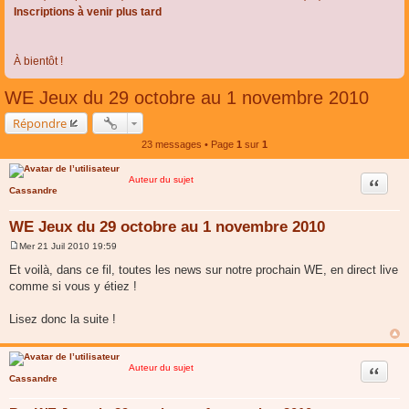
Inscriptions à venir plus tard
À bientôt !
WE Jeux du 29 octobre au 1 novembre 2010
Répondre
23 messages • Page
1
sur
1
Auteur du sujet
Citer
Cassandre
WE Jeux du 29 octobre au 1 novembre 2010
Mer 21 Juil 2010 19:59
M
e
Et voilà, dans ce fil, toutes les news sur notre prochain WE, en direct live
s
comme si vous y étiez !
s
a
g
Lisez donc la suite !
e
Auteur du sujet
Citer
Cassandre