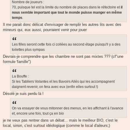
Nombre de joueurs :
70, puisque tel est la limite du nombre de places dans le réfectoire et
il
nous
semble important que tout le monde puisse manger
en même
temps
.
Il me parait donc délicat d'envisager de remplir les autres lits avec des
mineurs qui, eux aussi, pourraient venir pour jouer
Les filles seront cette fois ci collées au second étage puisqu'il y a des
toilettes plus sympas
Devrais-je comprendre que les chambre ne sont pas mixtes ??? (cf"une
formule 'famille")
La Bouffe :
Si les Tabliers Volantes et les Bavoirs Ailés qui les accompagnent
daignent revenir, on fera avec eux (enfin elles surtout !)
Désolé je suis perdu là !
On va essayer de vous mitonner des menus, en les affichant à l'avance
et, encore une fois, tout ça en bio
je ne veux pas rentrer dans un débat... mais le meilleur BIO, c'est le
local, sinon, c'est surtout idéologique (comme le local d'aileurs;)