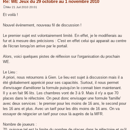
Re: WE Jeux du 29 octobre au 1 novembre 2010
Mer 21 Juil 2010 20:01
M
e
Et voilà !
s
s
a
Nouvel évènement, nouveau fil de discussion !
g
e
Le premier sujet est volontairement limité. En effet, je le modifierais au
fur et à mesure des précisions : C'est en effet celui qui apparait au centre
de l'écran lorsqu'on arrive par le portail.
Alors, voici quelques pistes de réflexion sur l'organisation du prochain
WE.
Le Lieu :
A priori, nous retournons à Gien. Le lieu est sujet à discussion mais il a
été globalement apprécié pour ses capacités. Surtout, il nous permet
d'envisager d'améliorer la formule puisqu'on le connait bien maintenant.
Il y a en fait 96 lits. Les chambres vont de 3 à 9. Mais il n'y a que 70
places dans le réfectoire. On peut donc envisager une formule 'famille'
avec deux services : le premier pour les moins de 16 ans, le second pour
les 16 ans et plus. Avec un tarif pour les dits moins de 16 ans. On va
essayer de négocier un tarif pour ceux là auprès de la MFR.
Nombre de joueurs :
70, puisque tel est la limite du nombre de places dans le réfectoire et qu'il