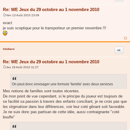
Re: WE Jeux du 29 octobre au 1 novembre 2010
Ven 13 Août 2010 23:09
M
e
exact
s
je suis sceptique pour le transporteur un premier novembre !!!
s
a
g
e
lolobaro
Citer
Re: WE Jeux du 29 octobre au 1 novembre 2010
Jeu 19 Août 2010 11:27
M
e
s
s
a
On peut donc envisager une formule 'famille' avec deux services
g
Mes notions de familles sont toutes récentes.
e
De mon point de vue cependant, si le principe du joueur est toujours de
se facilité sa passion à travers des enfants conciliant, je ne crois pas que
les stigmatiser dans leur différences, voir leur coté gênant soit favorable.
Je ne suis donc pas partisan de cette idée, aussi contraignante "coté
bouffe"