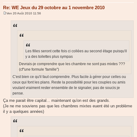
Re: WE Jeux du 29 octobre au 1 novembre 2010
Ven 20 Août 2010 11:56
M
e
s
s
a
g
e
Les filles seront cette fois ci collées au second étage puisqu'il
y a des toilettes plus sympas
Devrais-je comprendre que les chambre ne sont pas mixtes ???
(cf"une formule 'famille")
C'est bien ce qu'il faut comprendre. Plus facile à gérer pour celles ou
ceux qui font les plans. Reste la possibilité pour les couples ou amis
voulant vraiment rester ensemble de le signaler, pas de soucis je
pense.
Ça me parait être capital... maintenant qu'on est des grands.
(Je ne me souviens pas que les chambres mixtes euent été un problème
il y a quelques années)