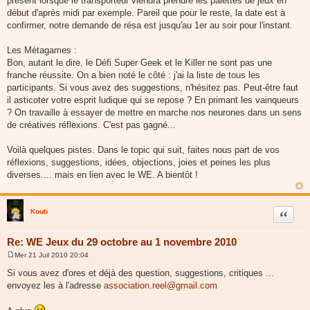
présent lorsque le transporteur viendra prendre les palettes de jeux en
début d'après midi par exemple. Pareil que pour le reste, la date est à
confirmer, notre demande de résa est jusqu'au 1er au soir pour l'instant.
Les Métagames :
Bon, autant le dire, le Défi Super Geek et le Killer ne sont pas une
franche réussite. On a bien noté le côté : j'ai la liste de tous les
participants. Si vous avez des suggestions, n'hésitez pas. Peut-être faut
il asticoter votre esprit ludique qui se repose ? En primant les vainqueurs
? On travaille à essayer de mettre en marche nos neurones dans un sens
de créatives réflexions. C'est pas gagné...
Voilà quelques pistes. Dans le topic qui suit, faites nous part de vos
réflexions, suggestions, idées, objections, joies et peines les plus
diverses.... mais en lien avec le WE. A bientôt !
Koub
Citer
Re: WE Jeux du 29 octobre au 1 novembre 2010
Mer 21 Juil 2010 20:04
M
e
Si vous avez d'ores et déjà des question, suggestions, critiques ...
s
envoyez les à l'adresse
association.reel@gmail.com
s
a
g