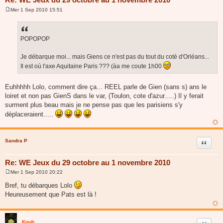
Mer 1 Sep 2010 15:51
M
e
s
s
a
POPOPOP
g
e
Je débarque moi... mais Giens ce n'est pas du tout du coté d'Orléans...
Il est où l'axe Aquitaine Paris ??? (àa me coute 1h00
Euhhhhh Lolo, comment dire ça... REEL parle de Gien (sans s) ans le
loiret et non pas GienS dans le var, (Toulon, cote d'azur.....) Il y ferait
surment plus beau mais je ne pense pas que les parisiens s'y
déplaceraient.....
Sandra P
Citer
Re: WE Jeux du 29 octobre au 1 novembre 2010
Mer 1 Sep 2010 20:22
M
e
Bref, tu débarques Lolo
s
Heureusement que Pats est là !
s
a
g
e
Koub