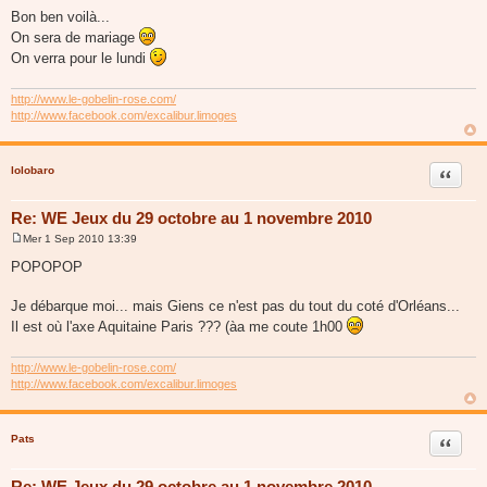
e
Bon ben voilà...
s
On sera de mariage
s
a
On verra pour le lundi
g
e
http://www.le-gobelin-rose.com/
http://www.facebook.com/excalibur.limoges
lolobaro
Citer
Re: WE Jeux du 29 octobre au 1 novembre 2010
Mer 1 Sep 2010 13:39
M
e
POPOPOP
s
s
a
Je débarque moi... mais Giens ce n'est pas du tout du coté d'Orléans...
g
Il est où l'axe Aquitaine Paris ??? (àa me coute 1h00
e
http://www.le-gobelin-rose.com/
http://www.facebook.com/excalibur.limoges
Pats
Citer
Re: WE Jeux du 29 octobre au 1 novembre 2010