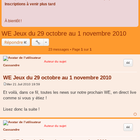
Inscriptions à venir plus tard
À bientôt !
WE Jeux du 29 octobre au 1 novembre 2010
Répondre
23 messages • Page
1
sur
1
Auteur du sujet
Citer
Cassandre
WE Jeux du 29 octobre au 1 novembre 2010
Mer 21 Juil 2010 19:59
M
e
Et voilà, dans ce fil, toutes les news sur notre prochain WE, en direct live
s
comme si vous y étiez !
s
a
g
Lisez donc la suite !
e
Auteur du sujet
Citer
Cassandre