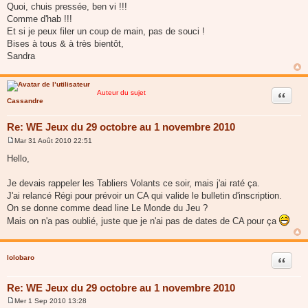
Quoi, chuis pressée, ben vi !!!
e
Comme d'hab !!!
Et si je peux filer un coup de main, pas de souci !
Bises à tous & à très bientôt,
Sandra
Auteur du sujet
Citer
Cassandre
Re: WE Jeux du 29 octobre au 1 novembre 2010
Mar 31 Août 2010 22:51
M
e
Hello,
s
s
a
Je devais rappeler les Tabliers Volants ce soir, mais j'ai raté ça.
g
J'ai relancé Régi pour prévoir un CA qui valide le bulletin d'inscription.
e
On se donne comme dead line Le Monde du Jeu ?
Mais on n'a pas oublié, juste que je n'ai pas de dates de CA pour ça
lolobaro
Citer
Re: WE Jeux du 29 octobre au 1 novembre 2010
Mer 1 Sep 2010 13:28
M