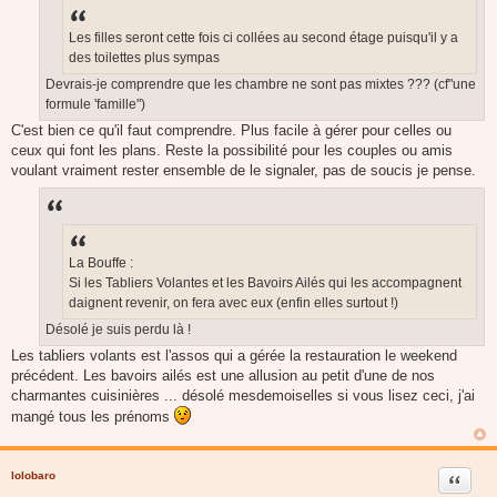
a
g
e
Les filles seront cette fois ci collées au second étage puisqu'il y a
des toilettes plus sympas
Devrais-je comprendre que les chambre ne sont pas mixtes ??? (cf"une
formule 'famille")
C'est bien ce qu'il faut comprendre. Plus facile à gérer pour celles ou
ceux qui font les plans. Reste la possibilité pour les couples ou amis
voulant vraiment rester ensemble de le signaler, pas de soucis je pense.
La Bouffe :
Si les Tabliers Volantes et les Bavoirs Ailés qui les accompagnent
daignent revenir, on fera avec eux (enfin elles surtout !)
Désolé je suis perdu là !
Les tabliers volants est l'assos qui a gérée la restauration le weekend
précédent. Les bavoirs ailés est une allusion au petit d'une de nos
charmantes cuisinières ... désolé mesdemoiselles si vous lisez ceci, j'ai
mangé tous les prénoms
lolobaro
Citer