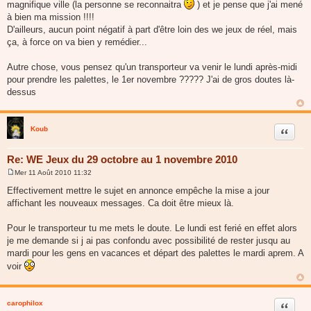
magnifique ville (la personne se reconnaitra
) et je pense que j'ai mené
à bien ma mission !!!!
D'ailleurs, aucun point négatif à part d'être loin des we jeux de réel, mais
ça, à force on va bien y remédier...
Autre chose, vous pensez qu'un transporteur va venir le lundi après-midi
pour prendre les palettes, le 1er novembre ????? J'ai de gros doutes là-
dessus
Koub
Citer
Re: WE Jeux du 29 octobre au 1 novembre 2010
Mer 11 Août 2010 11:32
M
e
Effectivement mettre le sujet en annonce empêche la mise a jour
s
affichant les nouveaux messages. Ca doit être mieux là.
s
a
g
Pour le transporteur tu me mets le doute. Le lundi est ferié en effet alors
e
je me demande si j ai pas confondu avec possibilité de rester jusqu au
mardi pour les gens en vacances et départ des palettes le mardi aprem. A
voir
carophilox
Citer