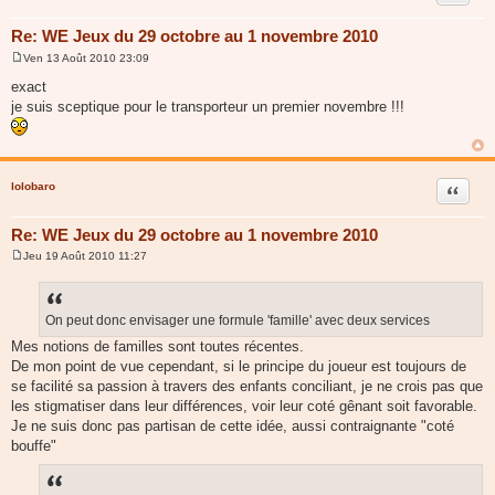
Re: WE Jeux du 29 octobre au 1 novembre 2010
Ven 13 Août 2010 23:09
M
e
exact
s
je suis sceptique pour le transporteur un premier novembre !!!
s
a
g
e
lolobaro
Citer
Re: WE Jeux du 29 octobre au 1 novembre 2010
Jeu 19 Août 2010 11:27
M
e
s
s
a
On peut donc envisager une formule 'famille' avec deux services
g
Mes notions de familles sont toutes récentes.
e
De mon point de vue cependant, si le principe du joueur est toujours de
se facilité sa passion à travers des enfants conciliant, je ne crois pas que
les stigmatiser dans leur différences, voir leur coté gênant soit favorable.
Je ne suis donc pas partisan de cette idée, aussi contraignante "coté
bouffe"