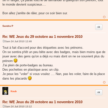
se m"langer, ça parait louche de demander à quelqu'un son prénom, tout
le monde devient suspicieux....
Bon allez j'arrête de râler, pour ce soir bien sur.
Sandra P
Citer
Re: WE Jeux du 29 octobre au 1 novembre 2010
Sam 24 Juil 2010 12:46
M
e
Tout à fait d'accord pour des étiquettes avec les prénoms.
s
On se sentira p'têt un peu bête avec des badges, mais bien moins que de
s
a
jouer avec des gens qu'on a déjà vu mais dont on ne se souvient plus du
g
prénom
e
J'ai plein de porte-badges au bureau.
Des pochettes en plastique avec un clip.
Je peux les "voler" si vous voulez .... Nan, pas les voler, faire de la place
dans les placards
Koub
Citer
Re: WE Jeux du 29 octobre au 1 novembre 2010
Sam 24 Juil 2010 13:12