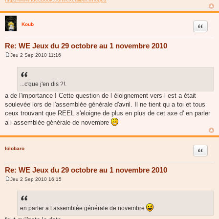
Koub
Citer
Re: WE Jeux du 29 octobre au 1 novembre 2010
Jeu 2 Sep 2010 11:16
M
e
s
s
a
...c'que j'en dis ?!.
g
a de l'importance ! Cette question de l éloignement vers l est a était
e
soulevée lors de l'assemblée générale d'avril. Il ne tient qu a toi et tous
ceux trouvant que REEL s'eloigne de plus en plus de cet axe d' en parler
a l assemblée générale de novembre
lolobaro
Citer
Re: WE Jeux du 29 octobre au 1 novembre 2010
Jeu 2 Sep 2010 16:15
M
e
s
s
a
en parler a l assemblée générale de novembre
g
e