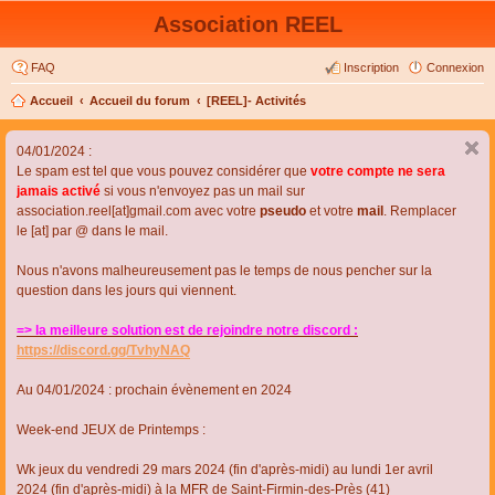
Association REEL
FAQ
Inscription
Connexion
Accueil
Accueil du forum
[REEL]- Activités
04/01/2024 :
Le spam est tel que vous pouvez considérer que
votre compte ne sera
jamais activé
si vous n'envoyez pas un mail sur
association.reel[at]gmail.com avec votre
pseudo
et votre
mail
. Remplacer
le [at] par @ dans le mail.
Nous n'avons malheureusement pas le temps de nous pencher sur la
question dans les jours qui viennent.
=> la meilleure solution est de rejoindre notre discord :
https://discord.gg/TvhyNAQ
Au 04/01/2024 : prochain évènement en 2024
Week-end JEUX de Printemps :
Wk jeux du vendredi 29 mars 2024 (fin d'après-midi) au lundi 1er avril
2024 (fin d'après-midi) à la MFR de Saint-Firmin-des-Près (41)