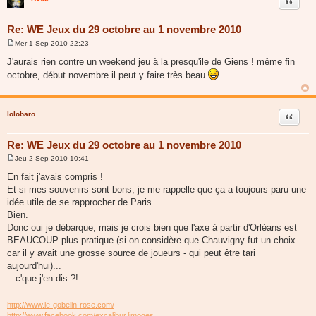
Citer
Re: WE Jeux du 29 octobre au 1 novembre 2010
Mer 1 Sep 2010 22:23
M
e
J'aurais rien contre un weekend jeu à la presqu'ile de Giens ! même fin
s
octobre, début novembre il peut y faire très beau
s
a
g
e
lolobaro
Citer
Re: WE Jeux du 29 octobre au 1 novembre 2010
Jeu 2 Sep 2010 10:41
M
e
En fait j'avais compris !
s
Et si mes souvenirs sont bons, je me rappelle que ça a toujours paru une
s
a
idée utile de se rapprocher de Paris.
g
Bien.
e
Donc oui je débarque, mais je crois bien que l'axe à partir d'Orléans est
BEAUCOUP plus pratique (si on considère que Chauvigny fut un choix
car il y avait une grosse source de joueurs - qui peut être tari
aujourd'hui)...
...c'que j'en dis ?!.
http://www.le-gobelin-rose.com/
http://www.facebook.com/excalibur.limoges