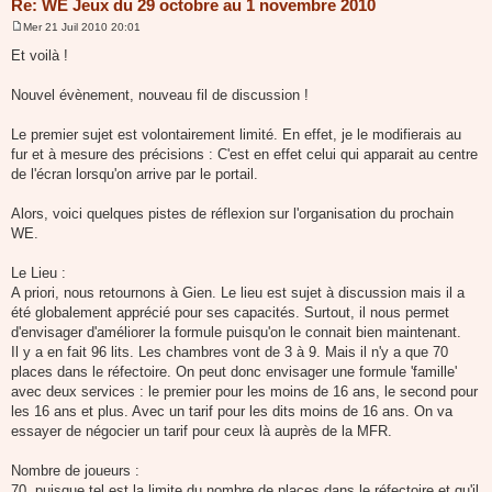
Re: WE Jeux du 29 octobre au 1 novembre 2010
Mer 21 Juil 2010 20:01
M
e
Et voilà !
s
s
a
Nouvel évènement, nouveau fil de discussion !
g
e
Le premier sujet est volontairement limité. En effet, je le modifierais au
fur et à mesure des précisions : C'est en effet celui qui apparait au centre
de l'écran lorsqu'on arrive par le portail.
Alors, voici quelques pistes de réflexion sur l'organisation du prochain
WE.
Le Lieu :
A priori, nous retournons à Gien. Le lieu est sujet à discussion mais il a
été globalement apprécié pour ses capacités. Surtout, il nous permet
d'envisager d'améliorer la formule puisqu'on le connait bien maintenant.
Il y a en fait 96 lits. Les chambres vont de 3 à 9. Mais il n'y a que 70
places dans le réfectoire. On peut donc envisager une formule 'famille'
avec deux services : le premier pour les moins de 16 ans, le second pour
les 16 ans et plus. Avec un tarif pour les dits moins de 16 ans. On va
essayer de négocier un tarif pour ceux là auprès de la MFR.
Nombre de joueurs :
70, puisque tel est la limite du nombre de places dans le réfectoire et qu'il