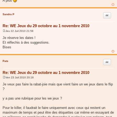
A plus
e
Sandra P
Citer
Re: WE Jeux du 29 octobre au 1 novembre 2010
Jeu 22 Juil 2010 21:58
M
e
Je réserve les dates !
s
Et réflechis à des suggestions.
s
a
Bises
g
e
Pats
Citer
Re: WE Jeux du 29 octobre au 1 novembre 2010
Ven 23 Juil 2010 20:18
M
e
Je veux pas faire la rabat-joie mais que vient faire un we jeux dans le flip
s
?
s
a
g
y a pas une rubrique pour les we jeux ?
e
Pour le killer, il faudrait le faire uniquement avec ceux qui restent un
maximum de temps et peut être des étiquettes car même en essayant de