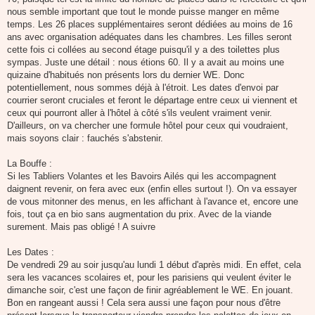
nous semble important que tout le monde puisse manger en même
temps. Les 26 places supplémentaires seront dédiées au moins de 16
ans avec organisation adéquates dans les chambres. Les filles seront
cette fois ci collées au second étage puisqu'il y a des toilettes plus
sympas. Juste une détail : nous étions 60. Il y a avait au moins une
quizaine d'habitués non présents lors du dernier WE. Donc
potentiellement, nous sommes déjà à l'étroit. Les dates d'envoi par
courrier seront cruciales et feront le départage entre ceux ui viennent et
ceux qui pourront aller à l'hôtel à côté s'ils veulent vraiment venir.
D'ailleurs, on va chercher une formule hôtel pour ceux qui voudraient,
mais soyons clair : fauchés s'abstenir.
La Bouffe :
Si les Tabliers Volantes et les Bavoirs Ailés qui les accompagnent
daignent revenir, on fera avec eux (enfin elles surtout !). On va essayer
de vous mitonner des menus, en les affichant à l'avance et, encore une
fois, tout ça en bio sans augmentation du prix. Avec de la viande
surement. Mais pas obligé ! A suivre
Les Dates :
De vendredi 29 au soir jusqu'au lundi 1 début d'après midi. En effet, cela
sera les vacances scolaires et, pour les parisiens qui veulent éviter le
dimanche soir, c'est une façon de finir agréablement le WE. En jouant.
Bon en rangeant aussi ! Cela sera aussi une façon pour nous d'être