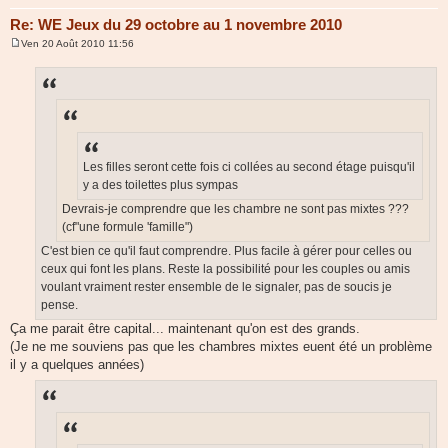
Re: WE Jeux du 29 octobre au 1 novembre 2010
Ven 20 Août 2010 11:56
M
e
s
s
a
g
e
Les filles seront cette fois ci collées au second étage puisqu'il
y a des toilettes plus sympas
Devrais-je comprendre que les chambre ne sont pas mixtes ???
(cf"une formule 'famille")
C'est bien ce qu'il faut comprendre. Plus facile à gérer pour celles ou
ceux qui font les plans. Reste la possibilité pour les couples ou amis
voulant vraiment rester ensemble de le signaler, pas de soucis je
pense.
Ça me parait être capital... maintenant qu'on est des grands.
(Je ne me souviens pas que les chambres mixtes euent été un problème
il y a quelques années)