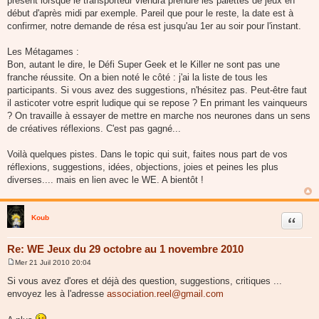
présent lorsque le transporteur viendra prendre les palettes de jeux en
début d'après midi par exemple. Pareil que pour le reste, la date est à
confirmer, notre demande de résa est jusqu'au 1er au soir pour l'instant.
Les Métagames :
Bon, autant le dire, le Défi Super Geek et le Killer ne sont pas une
franche réussite. On a bien noté le côté : j'ai la liste de tous les
participants. Si vous avez des suggestions, n'hésitez pas. Peut-être faut
il asticoter votre esprit ludique qui se repose ? En primant les vainqueurs
? On travaille à essayer de mettre en marche nos neurones dans un sens
de créatives réflexions. C'est pas gagné...
Voilà quelques pistes. Dans le topic qui suit, faites nous part de vos
réflexions, suggestions, idées, objections, joies et peines les plus
diverses.... mais en lien avec le WE. A bientôt !
Koub
Citer
Re: WE Jeux du 29 octobre au 1 novembre 2010
Mer 21 Juil 2010 20:04
M
e
Si vous avez d'ores et déjà des question, suggestions, critiques ...
s
envoyez les à l'adresse
association.reel@gmail.com
s
a
g