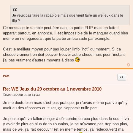
M
e
s
s
a
Je veux pas faire la rabat-joie mais que vient faire un we jeux dans le
g
flip ?
e
Ce message te semble peut-être dans la partie FLIP mais en faite il
apparait partout, en annonce. Il est impossible de le manquer quand bien
même on ne regarderait que la partie ambassade par exemple.
C'est le meilleur moyen pour pas louper l'info "hot" du moment. Si ca
choque vraiment on doit pouvoir trouver autre chose mais pour l'instant
j'ai pas vraiment d'autres moyens à dispo
Pats
Citer
Re: WE Jeux du 29 octobre au 1 novembre 2010
Mar 10 Août 2010 14:43
M
e
Je me doute bien mais c'est pas pratique, je n'avais même pas vu qu'il y
s
avait eu des réponses au sujet, ça n'apparait nulle part.
s
a
g
Je pense qu'il va falloir songer à déscendre un peu plus dans le sud, il va
e
y avoir de plus en plus de toulousains, je ne m'avance pas trop non plus,
mais ce we, j'ai fait découvrir (et en même temps, j'ai redécouvert) ma