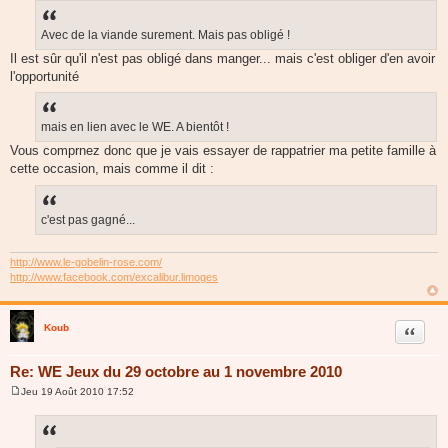
Avec de la viande surement. Mais pas obligé !
Il est sûr qu'il n'est pas obligé dans manger... mais c'est obliger d'en avoir
l'opportunité
mais en lien avec le WE. A bientôt !
Vous comprnez donc que je vais essayer de rappatrier ma petite famille à
cette occasion, mais comme il dit :
c'est pas gagné...
http://www.le-gobelin-rose.com/
http://www.facebook.com/excalibur.limoges
Koub
Citer
Re: WE Jeux du 29 octobre au 1 novembre 2010
Jeu 19 Août 2010 17:52
M
e
s
s