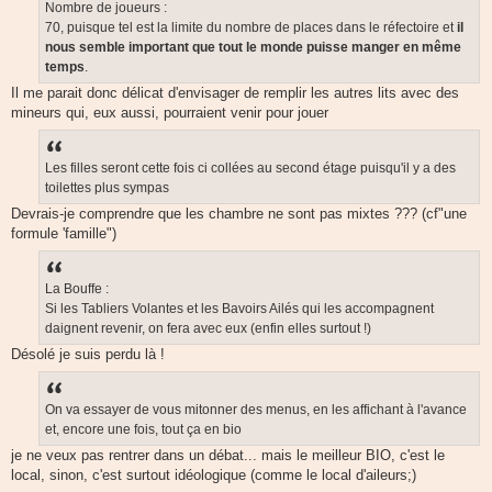
Nombre de joueurs :
70, puisque tel est la limite du nombre de places dans le réfectoire et
il
nous
semble important que tout le monde puisse manger
en même
temps
.
Il me parait donc délicat d'envisager de remplir les autres lits avec des
mineurs qui, eux aussi, pourraient venir pour jouer
Les filles seront cette fois ci collées au second étage puisqu'il y a des
toilettes plus sympas
Devrais-je comprendre que les chambre ne sont pas mixtes ??? (cf"une
formule 'famille")
La Bouffe :
Si les Tabliers Volantes et les Bavoirs Ailés qui les accompagnent
daignent revenir, on fera avec eux (enfin elles surtout !)
Désolé je suis perdu là !
On va essayer de vous mitonner des menus, en les affichant à l'avance
et, encore une fois, tout ça en bio
je ne veux pas rentrer dans un débat... mais le meilleur BIO, c'est le
local, sinon, c'est surtout idéologique (comme le local d'aileurs;)