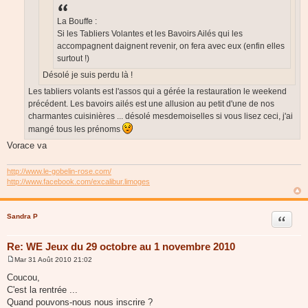
La Bouffe :
Si les Tabliers Volantes et les Bavoirs Ailés qui les
accompagnent daignent revenir, on fera avec eux (enfin elles
surtout !)
Désolé je suis perdu là !
Les tabliers volants est l'assos qui a gérée la restauration le weekend
précédent. Les bavoirs ailés est une allusion au petit d'une de nos
charmantes cuisinières ... désolé mesdemoiselles si vous lisez ceci, j'ai
mangé tous les prénoms
Vorace va
http://www.le-gobelin-rose.com/
http://www.facebook.com/excalibur.limoges
Sandra P
Citer
Re: WE Jeux du 29 octobre au 1 novembre 2010
Mar 31 Août 2010 21:02
M
e
Coucou,
s
C'est la rentrée ...
s
a
Quand pouvons-nous nous inscrire ?
g