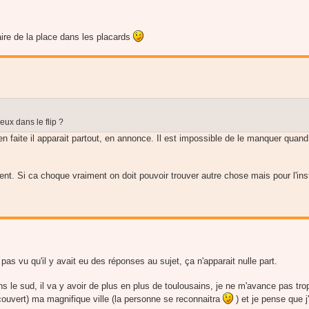
faire de la place dans les placards
eux dans le flip ?
n faite il apparait partout, en annonce. Il est impossible de le manquer qua
nt. Si ca choque vraiment on doit pouvoir trouver autre chose mais pour l'inst
as vu qu'il y avait eu des réponses au sujet, ça n'apparait nulle part.
ns le sud, il va y avoir de plus en plus de toulousains, je ne m'avance pas tro
écouvert) ma magnifique ville (la personne se reconnaitra
) et je pense que j