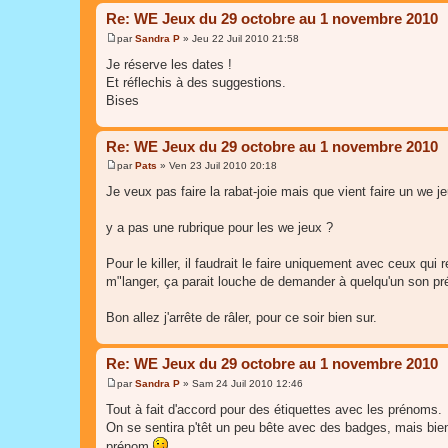
Re: WE Jeux du 29 octobre au 1 novembre 2010
par
Sandra P
»
Jeu 22 Juil 2010 21:58
M
e
Je réserve les dates !
s
Et réflechis à des suggestions.
s
a
Bises
g
e
Re: WE Jeux du 29 octobre au 1 novembre 2010
par
Pats
»
Ven 23 Juil 2010 20:18
M
e
Je veux pas faire la rabat-joie mais que vient faire un we je
s
s
a
y a pas une rubrique pour les we jeux ?
g
e
Pour le killer, il faudrait le faire uniquement avec ceux 
m"langer, ça parait louche de demander à quelqu'un son pr
Bon allez j'arrête de râler, pour ce soir bien sur.
Re: WE Jeux du 29 octobre au 1 novembre 2010
par
Sandra P
»
Sam 24 Juil 2010 12:46
M
e
Tout à fait d'accord pour des étiquettes avec les prénoms.
s
On se sentira p'têt un peu bête avec des badges, mais bie
s
a
prénom