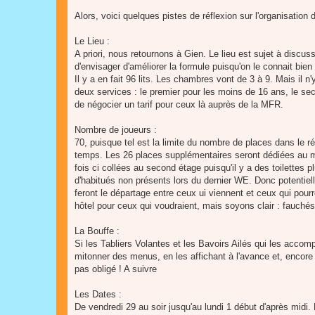
Alors, voici quelques pistes de réflexion sur l'organisation
Le Lieu :
A priori, nous retournons à Gien. Le lieu est sujet à discu
d'envisager d'améliorer la formule puisqu'on le connait bien
Il y a en fait 96 lits. Les chambres vont de 3 à 9. Mais il 
deux services : le premier pour les moins de 16 ans, le se
de négocier un tarif pour ceux là auprès de la MFR.
Nombre de joueurs :
70, puisque tel est la limite du nombre de places dans le 
temps. Les 26 places supplémentaires seront dédiées au m
fois ci collées au second étage puisqu'il y a des toilettes 
d'habitués non présents lors du dernier WE. Donc potentiell
feront le départage entre ceux ui viennent et ceux qui pourro
hôtel pour ceux qui voudraient, mais soyons clair : fauchés 
La Bouffe :
Si les Tabliers Volantes et les Bavoirs Ailés qui les accom
mitonner des menus, en les affichant à l'avance et, encore
pas obligé ! A suivre
Les Dates :
De vendredi 29 au soir jusqu'au lundi 1 début d'après midi. 