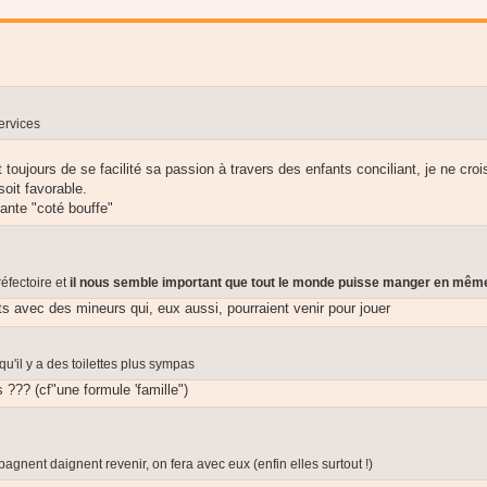
ervices
toujours de se facilité sa passion à travers des enfants conciliant, je ne cro
soit favorable.
ante "coté bouffe"
réfectoire et
il nous
semble important que tout le monde puisse manger
en mêm
lits avec des mineurs qui, eux aussi, pourraient venir pour jouer
qu'il y a des toilettes plus sympas
??? (cf"une formule 'famille")
pagnent daignent revenir, on fera avec eux (enfin elles surtout !)