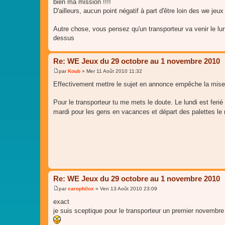
bien ma mission !!!!
D'ailleurs, aucun point négatif à part d'être loin des we jeu
Autre chose, vous pensez qu'un transporteur va venir le lun
dessus
Re: WE Jeux du 29 octobre au 1 novembre 2010
par
Koub
»
Mer 11 Août 2010 11:32
M
e
Effectivement mettre le sujet en annonce empêche la mise 
s
s
a
Pour le transporteur tu me mets le doute. Le lundi est ferié
g
mardi pour les gens en vacances et départ des palettes le
e
Re: WE Jeux du 29 octobre au 1 novembre 2010
par
carophilox
»
Ven 13 Août 2010 23:09
M
e
exact
s
je suis sceptique pour le transporteur un premier novembre 
s
a
g