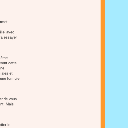
ermet
lle' avec
 va essayer
 même
ront cette
ine
iales et
r une formule
yer de vous
ent. Mais
iter le