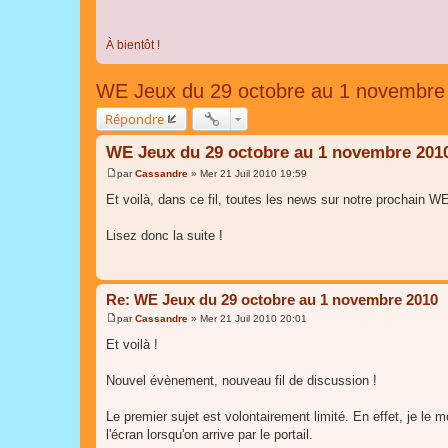
À bientôt !
WE Jeux du 29 octobre au 1 novembre
Répondre
WE Jeux du 29 octobre au 1 novembre 201
par
Cassandre
»
Mer 21 Juil 2010 19:59
M
e
Et voilà, dans ce fil, toutes les news sur notre prochain WE
s
s
a
Lisez donc la suite !
g
e
Re: WE Jeux du 29 octobre au 1 novembre 2010
par
Cassandre
»
Mer 21 Juil 2010 20:01
M
e
Et voilà !
s
s
a
Nouvel évènement, nouveau fil de discussion !
g
e
Le premier sujet est volontairement limité. En effet, je le m
l'écran lorsqu'on arrive par le portail.