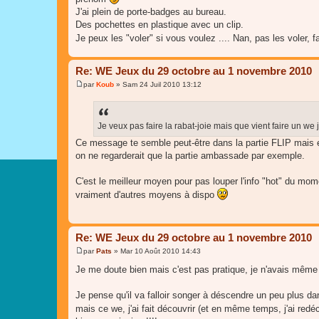
g
J'ai plein de porte-badges au bureau.
e
Des pochettes en plastique avec un clip.
Je peux les "voler" si vous voulez .... Nan, pas les voler, 
Re: WE Jeux du 29 octobre au 1 novembre 2010
par
Koub
»
Sam 24 Juil 2010 13:12
M
e
s
s
a
Je veux pas faire la rabat-joie mais que vient faire un we j
g
Ce message te semble peut-être dans la partie FLIP mais e
e
on ne regarderait que la partie ambassade par exemple.
C'est le meilleur moyen pour pas louper l'info "hot" du mome
vraiment d'autres moyens à dispo
Re: WE Jeux du 29 octobre au 1 novembre 2010
par
Pats
»
Mar 10 Août 2010 14:43
M
e
Je me doute bien mais c'est pas pratique, je n'avais même p
s
s
a
Je pense qu'il va falloir songer à déscendre un peu plus da
g
mais ce we, j'ai fait découvrir (et en même temps, j'ai red
e