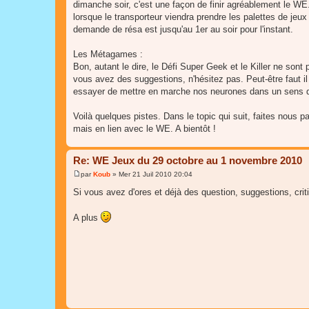
dimanche soir, c'est une façon de finir agréablement le WE
lorsque le transporteur viendra prendre les palettes de jeux
demande de résa est jusqu'au 1er au soir pour l'instant.
Les Métagames :
Bon, autant le dire, le Défi Super Geek et le Killer ne sont p
vous avez des suggestions, n'hésitez pas. Peut-être faut il 
essayer de mettre en marche nos neurones dans un sens de 
Voilà quelques pistes. Dans le topic qui suit, faites nous pa
mais en lien avec le WE. A bientôt !
Re: WE Jeux du 29 octobre au 1 novembre 2010
par
Koub
»
Mer 21 Juil 2010 20:04
M
e
Si vous avez d'ores et déjà des question, suggestions, crit
s
s
a
A plus
g
e