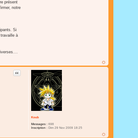
re présent
irmer, notre
ipants. Si
travaille à
iverses....
Citer
Koub
Messages :
698
Inscription :
Dim 29 Nov 2009 18:25