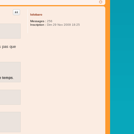
Citer
lolobaro
Messages :
256
Inscription :
Dim 29 Nov 2009 18:25
is pas que
e temps
.