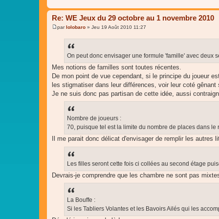
e
Re: WE Jeux du 29 octobre au 1 novembre 2010
par
lolobaro
»
Jeu 19 Août 2010 11:27
M
e
s
s
a
On peut donc envisager une formule 'famille' avec deux s
g
Mes notions de familles sont toutes récentes.
e
De mon point de vue cependant, si le principe du joueur est 
les stigmatiser dans leur différences, voir leur coté gênant 
Je ne suis donc pas partisan de cette idée, aussi contraign
Nombre de joueurs :
70, puisque tel est la limite du nombre de places dans le 
Il me parait donc délicat d'envisager de remplir les autres 
Les filles seront cette fois ci collées au second étage puis
Devrais-je comprendre que les chambre ne sont pas mixtes 
La Bouffe :
Si les Tabliers Volantes et les Bavoirs Ailés qui les accom