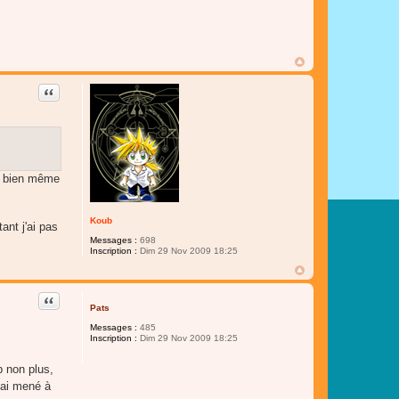
Citer
nd bien même
Koub
ant j'ai pas
Messages :
698
Inscription :
Dim 29 Nov 2009 18:25
Citer
Pats
Messages :
485
Inscription :
Dim 29 Nov 2009 18:25
p non plus,
'ai mené à