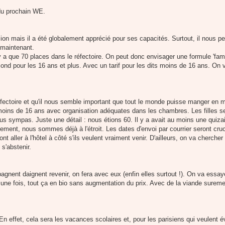
 du prochain WE.
ssion mais il a été globalement apprécié pour ses capacités. Surtout, il nous p
 maintenant.
n'y a que 70 places dans le réfectoire. On peut donc envisager une formule 'fami
cond pour les 16 ans et plus. Avec un tarif pour les dits moins de 16 ans. On
réfectoire et qu'il nous semble important que tout le monde puisse manger en
oins de 16 ans avec organisation adéquates dans les chambres. Les filles se
plus sympas. Juste une détail : nous étions 60. Il y a avait au moins une quiza
ement, nous sommes déjà à l'étroit. Les dates d'envoi par courrier seront cruc
nt aller à l'hôtel à côté s'ils veulent vraiment venir. D'ailleurs, on va cherche
s'abstenir.
pagnent daignent revenir, on fera avec eux (enfin elles surtout !). On va essa
 une fois, tout ça en bio sans augmentation du prix. Avec de la viande surem
En effet, cela sera les vacances scolaires et, pour les parisiens qui veulent év