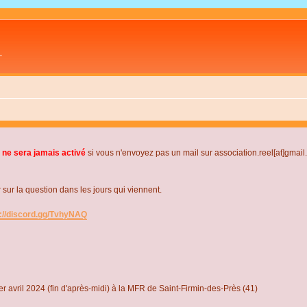
L
 ne sera jamais activé
si vous n'envoyez pas un mail sur association.reel[at]gmai
r la question dans les jours qui viennent.
s://discord.gg/TvhyNAQ
r avril 2024 (fin d'après-midi) à la MFR de Saint-Firmin-des-Près (41)