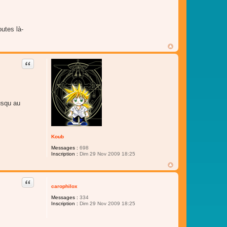
utes là-
Citer
jusqu au
Koub
Messages :
698
Inscription :
Dim 29 Nov 2009 18:25
Citer
carophilox
Messages :
334
Inscription :
Dim 29 Nov 2009 18:25