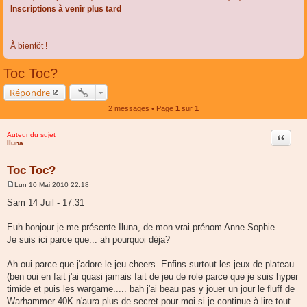
Inscriptions à venir plus tard
À bientôt !
Toc Toc?
Répondre
2 messages • Page
1
sur
1
Auteur du sujet
Citer
Iluna
Toc Toc?
Lun 10 Mai 2010 22:18
M
e
Sam 14 Juil - 17:31
s
s
a
Euh bonjour je me présente Iluna, de mon vrai prénom Anne-Sophie.
g
Je suis ici parce que... ah pourquoi déja?
e
Ah oui parce que j'adore le jeu cheers .Enfins surtout les jeux de plateau
(ben oui en fait j'ai quasi jamais fait de jeu de role parce que je suis hyper
timide et puis les wargame..... bah j'ai beau pas y jouer un jour le fluff de
Warhammer 40K n'aura plus de secret pour moi si je continue à lire tout