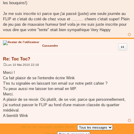
les bouquins!)
Je me suis inscrite ici parce que j'ai passé (juste) une seule journée au
FLIP et c'etait du coté de chez vous et .......... cheers c'etait super! Plein
de jeu pas de mauvaise humeur bref voila je me suis juste inscrite pour
vous dire que votre "tente" etait bien sympathique Very Happy
Cassandre
Citer
Re: Toc Toc?
Lun 10 Mai 2010 22:18
M
e
Merci !
s
Ca fait plaisir de se l'entendre écrire Wink
s
a
T'es tu signalée en laissant ton email sur notre petit cahier ?
g
Tu peux aussi me laisser ton email en MP.
e
Merci.
A plaisir de se revoir. Où plutôt, de se voir, parce que personnellement,
j'ai surtout passer le FLIP au fond d'une maison classée du quartier
médiéval.
A bientôt Wink
Afficher les messages publiés depuis :
Trier par