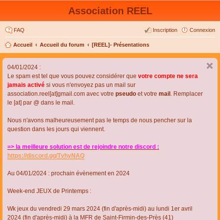
Association REEL
FAQ
Inscription
Connexion
Accueil
Accueil du forum
[REEL]- Présentations
04/01/2024 :
Le spam est tel que vous pouvez considérer que
votre compte ne sera
jamais activé
si vous n'envoyez pas un mail sur
association.reel[at]gmail.com avec votre
pseudo
et votre
mail
. Remplacer
le [at] par @ dans le mail.
Nous n'avons malheureusement pas le temps de nous pencher sur la
question dans les jours qui viennent.
=> la meilleure solution est de rejoindre notre discord :
https://discord.gg/TvhyNAQ
Au 04/01/2024 : prochain évènement en 2024
Week-end JEUX de Printemps :
Wk jeux du vendredi 29 mars 2024 (fin d'après-midi) au lundi 1er avril
2024 (fin d'après-midi) à la MFR de Saint-Firmin-des-Près (41)