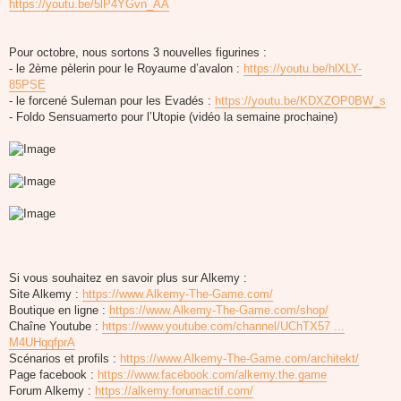
https://youtu.be/5lP4YGvn_AA
Pour octobre, nous sortons 3 nouvelles figurines :
- le 2ème pèlerin pour le Royaume d’avalon :
https://youtu.be/hlXLY-
85PSE
- le forcené Suleman pour les Evadés :
https://youtu.be/KDXZOP0BW_s
- Foldo Sensuamerto pour l’Utopie (vidéo la semaine prochaine)
Si vous souhaitez en savoir plus sur Alkemy :
Site Alkemy :
https://www.Alkemy-The-Game.com/
Boutique en ligne :
https://www.Alkemy-The-Game.com/shop/
Chaîne Youtube :
https://www.youtube.com/channel/UChTX57 ...
M4UHqqfprA
Scénarios et profils :
https://www.Alkemy-The-Game.com/architekt/
Page facebook :
https://www.facebook.com/alkemy.the.game
Forum Alkemy :
https://alkemy.forumactif.com/