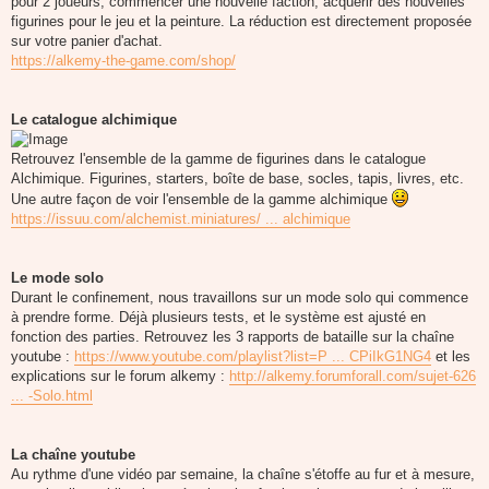
pour 2 joueurs, commencer une nouvelle faction, acquérir des nouvelles
figurines pour le jeu et la peinture. La réduction est directement proposée
sur votre panier d'achat.
https://alkemy-the-game.com/shop/
Le catalogue alchimique
Retrouvez l'ensemble de la gamme de figurines dans le catalogue
Alchimique. Figurines, starters, boîte de base, socles, tapis, livres, etc.
Une autre façon de voir l'ensemble de la gamme alchimique
https://issuu.com/alchemist.miniatures/ ... alchimique
Le mode solo
Durant le confinement, nous travaillons sur un mode solo qui commence
à prendre forme. Déjà plusieurs tests, et le système est ajusté en
fonction des parties. Retrouvez les 3 rapports de bataille sur la chaîne
youtube :
https://www.youtube.com/playlist?list=P ... CPiIkG1NG4
et les
explications sur le forum alkemy :
http://alkemy.forumforall.com/sujet-626
... -Solo.html
La chaîne youtube
Au rythme d'une vidéo par semaine, la chaîne s'étoffe au fur et à mesure,