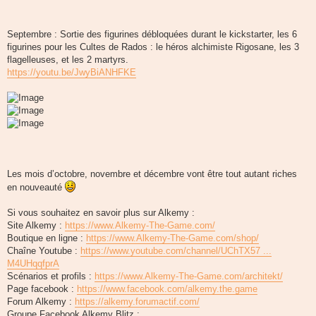
Septembre : Sortie des figurines débloquées durant le kickstarter, les 6
figurines pour les Cultes de Rados : le héros alchimiste Rigosane, les 3
flagelleuses, et les 2 martyrs.
https://youtu.be/JwyBiANHFKE
Les mois d’octobre, novembre et décembre vont être tout autant riches
en nouveauté
Si vous souhaitez en savoir plus sur Alkemy :
Site Alkemy :
https://www.Alkemy-The-Game.com/
Boutique en ligne :
https://www.Alkemy-The-Game.com/shop/
Chaîne Youtube :
https://www.youtube.com/channel/UChTX57 ...
M4UHqqfprA
Scénarios et profils :
https://www.Alkemy-The-Game.com/architekt/
Page facebook :
https://www.facebook.com/alkemy.the.game
Forum Alkemy :
https://alkemy.forumactif.com/
Groupe Facebook Alkemy Blitz :