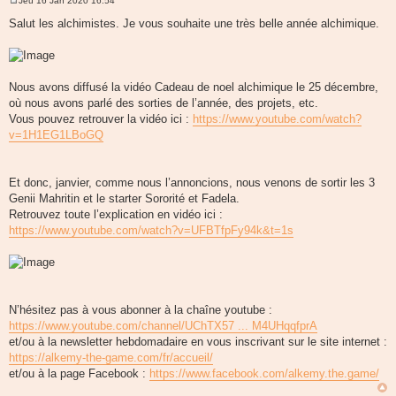
Jeu 16 Jan 2020 16:54
M
e
Salut les alchimistes. Je vous souhaite une très belle année alchimique.
s
s
a
g
e
Nous avons diffusé la vidéo Cadeau de noel alchimique le 25 décembre,
où nous avons parlé des sorties de l’année, des projets, etc.
Vous pouvez retrouver la vidéo ici :
https://www.youtube.com/watch?
v=1H1EG1LBoGQ
Et donc, janvier, comme nous l’annoncions, nous venons de sortir les 3
Genii Mahritin et le starter Sororité et Fadela.
Retrouvez toute l’explication en vidéo ici :
https://www.youtube.com/watch?v=UFBTfpFy94k&t=1s
N’hésitez pas à vous abonner à la chaîne youtube :
https://www.youtube.com/channel/UChTX57 ... M4UHqqfprA
et/ou à la newsletter hebdomadaire en vous inscrivant sur le site internet :
https://alkemy-the-game.com/fr/accueil/
et/ou à la page Facebook :
https://www.facebook.com/alkemy.the.game/