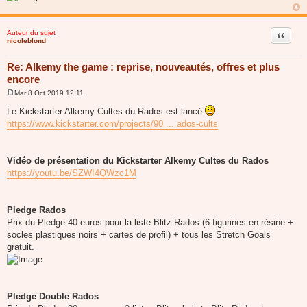
Auteur du sujet
Citer
nicoleblond
Re: Alkemy the game : reprise, nouveautés, offres et plus
encore
Mar 8 Oct 2019 12:11
M
e
Le Kickstarter Alkemy Cultes du Rados est lancé
s
https://www.kickstarter.com/projects/90 ... ados-cults
s
a
g
e
Vidéo de présentation du Kickstarter Alkemy Cultes du Rados
https://youtu.be/SZWI4QWzc1M
Pledge Rados
Prix du Pledge 40 euros pour la liste Blitz Rados (6 figurines en résine +
socles plastiques noirs + cartes de profil) + tous les Stretch Goals
gratuit.
Pledge Double Rados