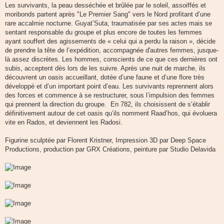
Les survivants, la peau desséchée et brûlée par le soleil, assoiffés et
e
moribonds partent après "Le Premier Sang" vers le Nord profitant d’une
rare accalmie nocturne. Guyat’Suta, traumatisée par ses actes mais se
sentant responsable du groupe et plus encore de toutes les femmes
ayant souffert des agissements de « celui qui a perdu la raison », décide
de prendre la tête de l’expédition, accompagnée d'autres femmes, jusque-
là assez discrètes. Les hommes, conscients de ce que ces dernières ont
subis, acceptent dès lors de les suivre. Après une nuit de marche, ils
découvrent un oasis accueillant, dotée d’une faune et d’une flore très
développé et d’un important point d’eau. Les survivants reprennent alors
des forces et commence à se restructurer, sous l’impulsion des femmes
qui prennent la direction du groupe. En 782, ils choisissent de s’établir
définitivement autour de cet oasis qu’ils nomment Raad’hos, qui évoluera
vite en Rados, et deviennent les Radosi.
Figurine sculptée par Florent Kristner, Impression 3D par Deep Space
Productions, production par GRX Créations, peinture par Studio Delavida