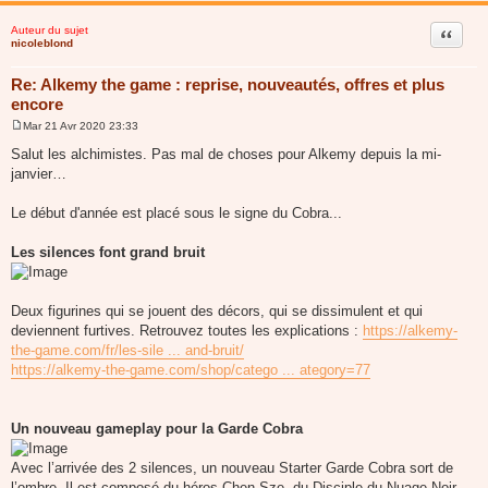
Auteur du sujet
Citer
nicoleblond
Re: Alkemy the game : reprise, nouveautés, offres et plus
encore
Mar 21 Avr 2020 23:33
M
e
Salut les alchimistes. Pas mal de choses pour Alkemy depuis la mi-
s
janvier…
s
a
g
Le début d'année est placé sous le signe du Cobra...
e
Les silences font grand bruit
Deux figurines qui se jouent des décors, qui se dissimulent et qui
deviennent furtives. Retrouvez toutes les explications :
https://alkemy-
the-game.com/fr/les-sile ... and-bruit/
https://alkemy-the-game.com/shop/catego ... ategory=77
Un nouveau gameplay pour la Garde Cobra
Avec l’arrivée des 2 silences, un nouveau Starter Garde Cobra sort de
l’ombre. Il est composé du héros Chen Sze, du Disciple du Nuage Noir