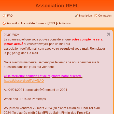
Association REEL
FAQ
Inscription
Connexion
Accueil
Accueil du forum
[REEL]- Activités
04/01/2024 :
Le spam est tel que vous pouvez considérer que
votre compte ne sera
jamais activé
si vous n'envoyez pas un mail sur
association.reel[at]gmail.com avec votre
pseudo
et votre
mail
. Remplacer
le [at] par @ dans le mail.
Nous n'avons malheureusement pas le temps de nous pencher sur la
question dans les jours qui viennent.
=> la meilleure solution est de rejoindre notre discord :
https://discord.gg/TvhyNAQ
Au 04/01/2024 : prochain évènement en 2024
Week-end JEUX de Printemps :
Wk jeux du vendredi 29 mars 2024 (fin d'après-midi) au lundi 1er avril
2024 (fin d'après-midi) à la MFR de Saint-Firmin-des-Près (41)