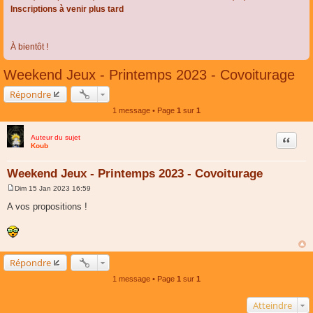
Inscriptions à venir plus tard
À bientôt !
Weekend Jeux - Printemps 2023 - Covoiturage
Répondre
1 message • Page
1
sur
1
Auteur du sujet
Citer
Koub
Weekend Jeux - Printemps 2023 - Covoiturage
Dim 15 Jan 2023 16:59
M
e
A vos propositions !
s
s
a
g
e
Répondre
1 message • Page
1
sur
1
Atteindre