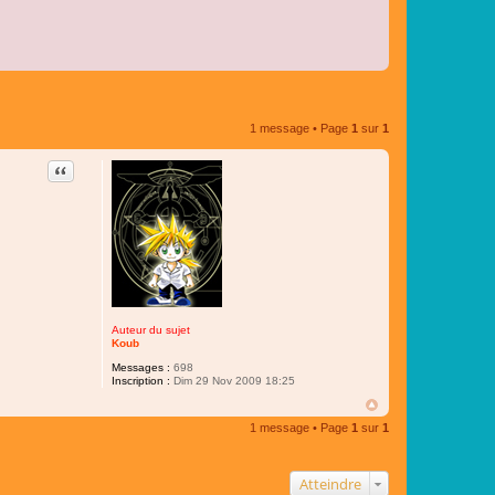
1 message • Page
1
sur
1
Citer
Auteur du sujet
Koub
Messages :
698
Inscription :
Dim 29 Nov 2009 18:25
1 message • Page
1
sur
1
Atteindre