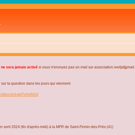
L
 ne sera jamais activé
si vous n'envoyez pas un mail sur association.reel[at]gmai
r la question dans les jours qui viennent.
s://discord.gg/TvhyNAQ
r avril 2024 (fin d'après-midi) à la MFR de Saint-Firmin-des-Près (41)