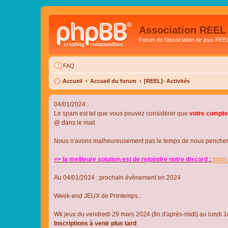
Association REEL
Forum de l'association de jeux REE
FAQ
Accueil
Accueil du forum
[REEL]- Activités
04/01/2024 :
Le spam est tel que vous pouvez considérer que
votre compte
@ dans le mail.
Nous n'avons malheureusement pas le temps de nous pencher su
=> la meilleure solution est de rejoindre notre discord :
http
Au 04/01/2024 : prochain évènement en 2024
Week-end JEUX de Printemps :
Wk jeux du vendredi 29 mars 2024 (fin d'après-midi) au lundi 1e
Inscriptions à venir plus tard