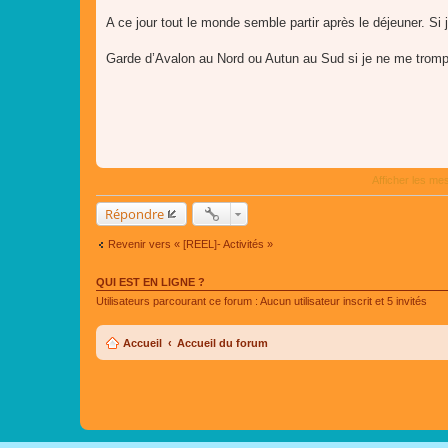
s
a
A ce jour tout le monde semble partir après le déjeuner. Si j'
g
e
Garde d’Avalon au Nord ou Autun au Sud si je ne me trom
Afficher les me
Répondre
Revenir vers « [REEL]- Activités »
QUI EST EN LIGNE ?
Utilisateurs parcourant ce forum : Aucun utilisateur inscrit et 5 invités
Accueil
Accueil du forum