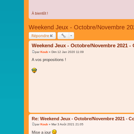
À bientôt !
Weekend Jeux - Octobre/Novembre 202
Répondre
Weekend Jeux - Octobre/Novembre 2021 - 
par
Koub
»
Dim 12 Jan 2020 11:09
M
e
A vos propositions !
s
s
a
g
e
Re: Weekend Jeux - Octobre/Novembre 2021 - Co
par
Koub
»
Mar 3 Août 2021 21:05
M
e
Mise a jour