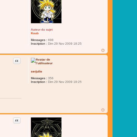
Auteur du sujet
Koub
Messages :
698
Inscription :
Dim 29 Nov 2009 18:25
Citer
serjulie
Messages :
356
Inscription :
Dim 29 Nov 2009 18:25
Citer