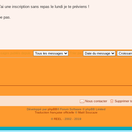
ai une inscription sans repas le lundi je te préviens !
pe pas.
ssages publiés depuis :
Trier par
Nous contacter
Supprimer t
Développé par
phpBB
® Forum Software © phpBB Limited
Traduction française officielle
©
Maël Soucaze
©
REEL
- 2002 - 2019