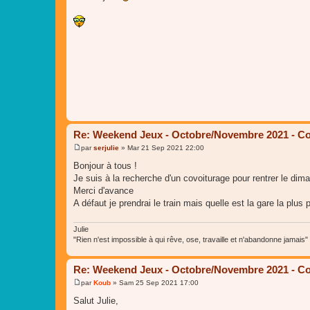
s
s
a
g
e
Re: Weekend Jeux - Octobre/Novembre 2021 - Co
par
serjulie
»
Mar 21 Sep 2021 22:00
M
e
Bonjour à tous !
s
Je suis à la recherche d'un covoiturage pour rentrer le dima
s
a
Merci d'avance
g
A défaut je prendrai le train mais quelle est la gare la plus 
e
Julie
"Rien n'est impossible à qui rêve, ose, travaille et n'abandonne jamais"
Re: Weekend Jeux - Octobre/Novembre 2021 - Co
par
Koub
»
Sam 25 Sep 2021 17:00
M
e
Salut Julie,
s