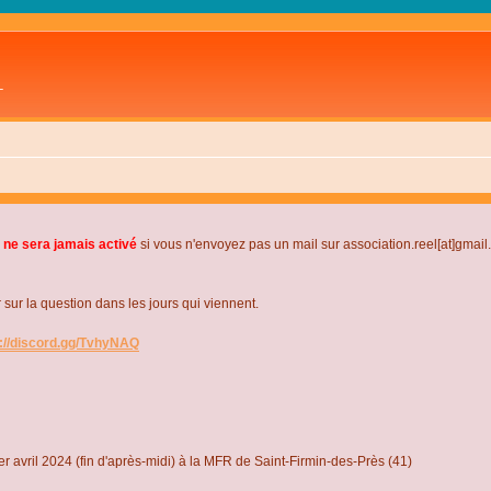
L
 ne sera jamais activé
si vous n'envoyez pas un mail sur association.reel[at]gmai
r la question dans les jours qui viennent.
s://discord.gg/TvhyNAQ
r avril 2024 (fin d'après-midi) à la MFR de Saint-Firmin-des-Près (41)