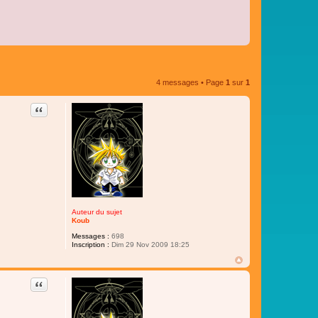
4 messages • Page
1
sur
1
Citer
Auteur du sujet
Koub
Messages :
698
Inscription :
Dim 29 Nov 2009 18:25
Citer