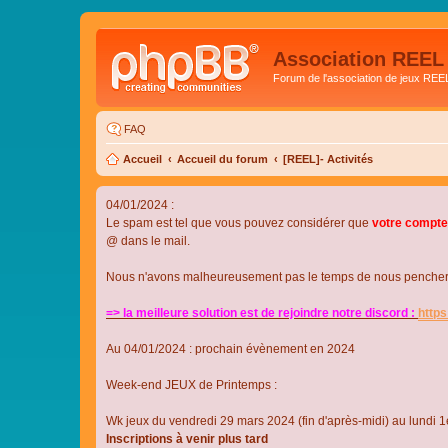
Association REEL
Forum de l'association de jeux REE
FAQ
Accueil
Accueil du forum
[REEL]- Activités
04/01/2024 :
Le spam est tel que vous pouvez considérer que
votre compte
@ dans le mail.
Nous n'avons malheureusement pas le temps de nous pencher su
=> la meilleure solution est de rejoindre notre discord :
http
Au 04/01/2024 : prochain évènement en 2024
Week-end JEUX de Printemps :
Wk jeux du vendredi 29 mars 2024 (fin d'après-midi) au lundi 1e
Inscriptions à venir plus tard