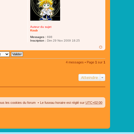
Auteur du sujet
Koub
Messages :
698
Inscription :
Dim 29 Nov 2009 18:25
4 messages • Page
1
sur
1
Atteindre
ous les cookies du forum
Le fuseau horaire est réglé sur
UTC+02:00