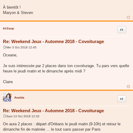
À bientôt !
Maryon & Steven
klr2aup
Citer
Re: Weekend Jeux - Automne 2018 - Covoiturage
Mer 3 Oct 2018 12:45
M
e
Oceane,
s
s
a
Je suis intéressée par 2 places dans ton covoiturage. Tu pars vers quelle
g
heure le jeudi matin et le dimanche après midi ?
e
Claire
Analda
Citer
Re: Weekend Jeux - Automne 2018 - Covoiturage
Sam 13 Oct 2018 12:32
M
e
On aura 2 places : départ d'Orléans le jeudi matin (9-10h) et retour le
s
dimanche fin de matinée ... le tout sans passer par Paris
s