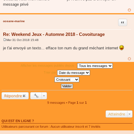
s
message privé
s
a
g
e
oceane-marine
Citer
Re: Weekend Jeux - Automne 2018 - Covoiturage
Mer 31 Oct 2018 15:48
M
e
je t'ai envoyé un texto... efface ton num du grand méchant internet
s
s
a
g
e
Afficher les messages publiés depuis :
Trier par
Répondre
9 messages • Page
1
sur
1
Atteindre
QUI EST EN LIGNE ?
Utilisateurs parcourant ce forum : Aucun utilisateur inscrit et 7 invités