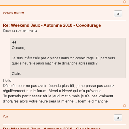
a
g
e
oceane-marine
Citer
Re: Weekend Jeux - Automne 2018 - Covoiturage
Dim 14 Oct 2018 23:34
M
e
s
s
a
Oceane,
g
e
Je suis intéressée par 2 places dans ton covoiturage. Tu pars vers
quelle heure le jeudi matin et le dimanche après midi ?
Claire
Hello
Désolée pour ne pas avoir répondu plus tôt, je ne passe pas assez
régulièrement sur le forum. Merci a Hervé qui m'a prévenue.
Je pensais partir assez tôt le jeudi matin mais je n'ai pas vraiment
d'horaires alors votre heure sera la mienne... Idem le dimanche
Yon
Citer