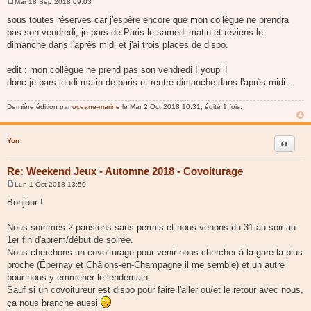
Mar 18 Sep 2018 09:03
M
e
sous toutes réserves car j'espère encore que mon collègue ne prendra
s
pas son vendredi, je pars de Paris le samedi matin et reviens le
s
a
dimanche dans l'après midi et j'ai trois places de dispo.
g
e
edit : mon collègue ne prend pas son vendredi ! youpi !
donc je pars jeudi matin de paris et rentre dimanche dans l'après midi...
Dernière édition par
oceane-marine
le Mar 2 Oct 2018 10:31, édité 1 fois.
Yon
Citer
Re: Weekend Jeux - Automne 2018 - Covoiturage
Lun 1 Oct 2018 13:50
M
e
Bonjour !
s
s
a
Nous sommes 2 parisiens sans permis et nous venons du 31 au soir au
g
1er fin d'aprem/début de soirée.
e
Nous cherchons un covoiturage pour venir nous chercher à la gare la plus
proche (Épernay et Châlons-en-Champagne il me semble) et un autre
pour nous y emmener le lendemain.
Sauf si un covoitureur est dispo pour faire l'aller ou/et le retour avec nous,
ça nous branche aussi