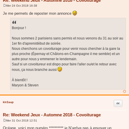
Re: Weekend Jeux - Automne 2018 - Covoiturage
Mer 24 Oct 2018 16:38
M
e
Je me permets de reposter mon annonce
s
s
a
g
Bonjour !
e
Nous sommes 2 parisiens sans permis et nous venons du 31 au soir au
1er fin d'aprem/début de soirée.
Nous cherchons un covoiturage pour venir nous chercher à la gare la
plus proche (Épernay et Châlons-en-Champagne il me semble) et un
autre pour nous y emmener le lendemain.
Sauf si un covoitureur est dispo pour faire l'aller ou/et le retour avec
nous, ça nous branche aussi
À bientôt !
Maryon & Steven
klr2aup
Citer
Re: Weekend Jeux - Automne 2018 - Covoiturage
Mer 31 Oct 2018 12:51
M
e
Océane, voici mon numéro ********** je N’arrIve pas à envoyer un