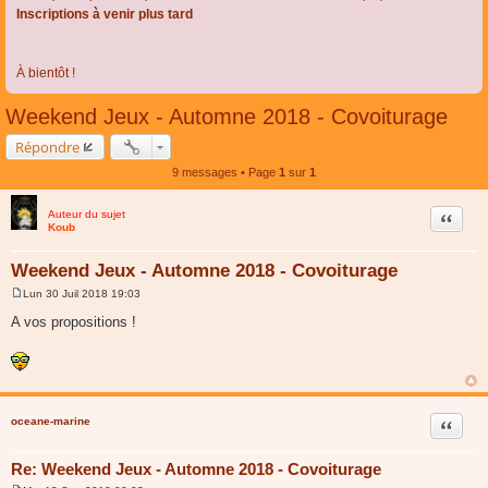
Inscriptions à venir plus tard
À bientôt !
Weekend Jeux - Automne 2018 - Covoiturage
Répondre
9 messages • Page
1
sur
1
Auteur du sujet
Citer
Koub
Weekend Jeux - Automne 2018 - Covoiturage
Lun 30 Juil 2018 19:03
M
e
A vos propositions !
s
s
a
g
e
oceane-marine
Citer
Re: Weekend Jeux - Automne 2018 - Covoiturage