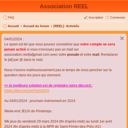
Association REEL
FAQ
Inscription
Connexion
Accueil
Accueil du forum
[REEL]- Activités
04/01/2024 :
Le spam est tel que vous pouvez considérer que
votre compte ne sera
jamais activé
si vous n'envoyez pas un mail sur
association.reel[at]gmail.com avec votre
pseudo
et votre
mail
. Remplacer
le [at] par @ dans le mail.
Nous n'avons malheureusement pas le temps de nous pencher sur la
question dans les jours qui viennent.
=> la meilleure solution est de rejoindre notre discord :
https://discord.gg/TvhyNAQ
Au 04/01/2024 : prochain évènement en 2024
Week-end JEUX de Printemps :
Wk jeux du vendredi 29 mars 2024 (fin d'après-midi) au lundi 1er avril
2024 (fin d'après-midi) à la MFR de Saint-Firmin-des-Près (41)