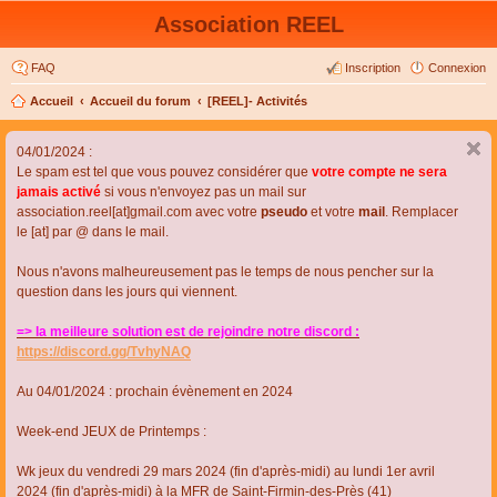
Association REEL
FAQ
Inscription
Connexion
Accueil
Accueil du forum
[REEL]- Activités
04/01/2024 :
Le spam est tel que vous pouvez considérer que
votre compte ne sera
jamais activé
si vous n'envoyez pas un mail sur
association.reel[at]gmail.com avec votre
pseudo
et votre
mail
. Remplacer
le [at] par @ dans le mail.
Nous n'avons malheureusement pas le temps de nous pencher sur la
question dans les jours qui viennent.
=> la meilleure solution est de rejoindre notre discord :
https://discord.gg/TvhyNAQ
Au 04/01/2024 : prochain évènement en 2024
Week-end JEUX de Printemps :
Wk jeux du vendredi 29 mars 2024 (fin d'après-midi) au lundi 1er avril
2024 (fin d'après-midi) à la MFR de Saint-Firmin-des-Près (41)