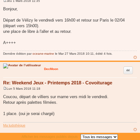
Jeu 1 Mars 2018 11:35
M
e
Bonjour,
s
s
a
Départ de Vélizy le vendredi vers 16h00 et retour sur Paris le 02/04
g
(départ vers 15h00).
e
une place de libre à l'aller et au retour.
A++++
Dernière édition par
oceane-marine
le Mar 27 Mars 2018 10:11, édité 4 fois.
DecMoon
Citer
Re: Weekend Jeux - Printemps 2018 - Covoiturage
Lun 5 Mars 2018 11:18
M
e
Coucou, départ de villiers sur marne vers midi le vendredi.
s
Retour après palettes filmées.
s
a
g
1 place. (oui je serai chargé)
e
Ma ludothèque
Afficher les messages publiés depuis :