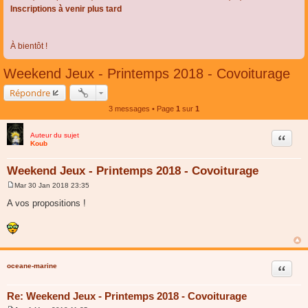
Inscriptions à venir plus tard
À bientôt !
Weekend Jeux - Printemps 2018 - Covoiturage
Répondre
3 messages • Page
1
sur
1
Auteur du sujet
Citer
Koub
Weekend Jeux - Printemps 2018 - Covoiturage
Mar 30 Jan 2018 23:35
M
e
A vos propositions !
s
s
a
g
e
oceane-marine
Citer
Re: Weekend Jeux - Printemps 2018 - Covoiturage