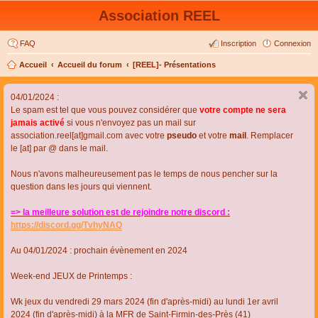
Association REEL
FAQ
Inscription
Connexion
Accueil
Accueil du forum
[REEL]- Présentations
04/01/2024 :
Le spam est tel que vous pouvez considérer que
votre compte ne sera
jamais activé
si vous n'envoyez pas un mail sur
association.reel[at]gmail.com avec votre
pseudo
et votre
mail
. Remplacer
le [at] par @ dans le mail.
Nous n'avons malheureusement pas le temps de nous pencher sur la
question dans les jours qui viennent.
=> la meilleure solution est de rejoindre notre discord :
https://discord.gg/TvhyNAQ
Au 04/01/2024 : prochain évènement en 2024
Week-end JEUX de Printemps :
Wk jeux du vendredi 29 mars 2024 (fin d'après-midi) au lundi 1er avril
2024 (fin d'après-midi) à la MFR de Saint-Firmin-des-Près (41)