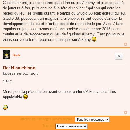
Conjointement, je suis un très grand fan du jeu Alkemy, et je suis passé
de joueurs à fan, puis ensuite à la tête du collectif galleon qui gère les
règles du jeu, les profils durant le temps où Studio 38 était éditeur du jeu.
Studio 38, possédant un magasin à Grenoble, ils ont décidé d'arrêter le
développement du jeu et m'ont proposé de reprendre le jeu. Avec 7 fans-
copains du jeu, nous avons créé une société en décembre 2013 pour
continuer le développement du jeu de figurines Alkemy. C'est pourquoi je
viens sur votre forum pour communiquer sur Alkemy
Koub
Citer
Re: Nicoleblond
Jeu 18 Sep 2014 19:46
M
e
Salut,
s
s
a
Merci pour ta présentation avant de nous parler d'Alkemy, c'est très
g
appréciable
e
Afficher les messages publiés depuis :
Trier par