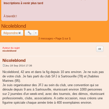
Inscriptions à venir plus tard
À bientôt !
Nicoleblond
Répondre
2 messages • Page
1
sur
1
Auteur du sujet
Citer
nicoleblond
Nicoleblond
Jeu 18 Sep 2014 17:36
M
e
Nicoleblond, 42 ans et dans la fig depuis 10 ans environ. Je ne suis pas
s
de votre club. Je fais parti du club SFJ à Sartrouville (78) et j'habites
s
a
Marines (95).
g
Je suis organisateur des JFJ au sein du club, une convention qui se
e
déroule depuis 9 ans à Sartrouville, réunissant environ 1000 personnes
sur 2 journées d'un week-end, avec des tournois, des démos, réunissant
professionnels, clubs, associations. A cette occasion, nous créons une
figurine spéciale chaque année tirée à 400 exemplaires environ.