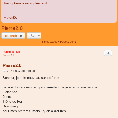
Inscriptions à venir plus tard
À bientôt !
Pierre2.0
Répondre
3 messages • Page
1
sur
1
Auteur du sujet
Citer
Pierre2.0
Pierre2.0
Lun 19 Sep 2011 18:50
M
e
Bonjour, je suis nouveau sur ce forum.
s
s
a
Je suis tourangeau, et grand amateur de jeux à grosse parlote :
g
Galactica
e
Junta
Trône de Fer
Diplomacy
pour mes préférés, mais il y en a d'autres.