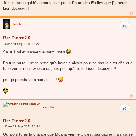
Je suis venu guidé en particulier par la Route des Etoiles que j'aimerais
bien découvrir!
Koub
Citer
Re: Pierre2.0
Mar 20 Sep 2011 22:20
M
e
Salut à toi et bienvenue parmi nous
s
s
a
Pour la route il ne te reste qu'a harcelé alexis pour ne pas le citer dès que
g
tu le verra à nos weekends jeux pour qu'il te le fasse découvrir !!
e
ps : je prends un place alexis !
serjulie
Citer
Re: Pierre2.0
Ven 23 Sep 2011 16:33
M
e
Ou alors tu as la chance que Moana vienne... c'est pas gagné mais ça se