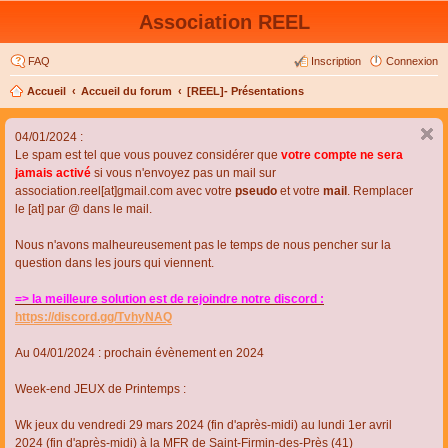
Association REEL
FAQ
Inscription
Connexion
Accueil
Accueil du forum
[REEL]- Présentations
04/01/2024 :
Le spam est tel que vous pouvez considérer que
votre compte ne sera
jamais activé
si vous n'envoyez pas un mail sur
association.reel[at]gmail.com avec votre
pseudo
et votre
mail
. Remplacer
le [at] par @ dans le mail.
Nous n'avons malheureusement pas le temps de nous pencher sur la
question dans les jours qui viennent.
=> la meilleure solution est de rejoindre notre discord :
https://discord.gg/TvhyNAQ
Au 04/01/2024 : prochain évènement en 2024
Week-end JEUX de Printemps :
Wk jeux du vendredi 29 mars 2024 (fin d'après-midi) au lundi 1er avril
2024 (fin d'après-midi) à la MFR de Saint-Firmin-des-Près (41)