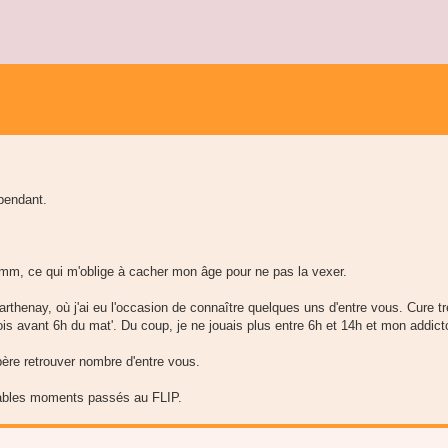
épendant.
mmm, ce qui m'oblige à cacher mon âge pour ne pas la vexer.
Parthenay, où j'ai eu l'occasion de connaître quelques uns d'entre vous. Cure tr
ois avant 6h du mat'. Du coup, je ne jouais plus entre 6h et 14h et mon addic
ère retrouver nombre d'entre vous.
réables moments passés au FLIP.