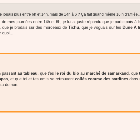
e jouais plus entre 6h et 14h, mais de 14h à 6 ? Ça fait quand même 16 h d'affilée..
de mes journées entre 14h et 6h, je lui ai juste répondu que je participais à l
, que je brodais sur des morceaux de
Tichu
, que je voguais sur les
Dune
A t
r quoi...
n passant
au tableau
, que t'es
le roi du bio
au
marché de samarkand
, que 
apas
, et que toi et tes amis se retrouvent
collés comme des sardines
dans
era de rien.