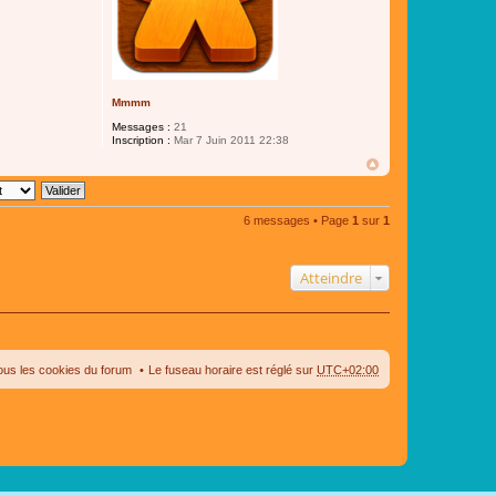
Mmmm
Messages :
21
Inscription :
Mar 7 Juin 2011 22:38
6 messages • Page
1
sur
1
Atteindre
ous les cookies du forum
Le fuseau horaire est réglé sur
UTC+02:00