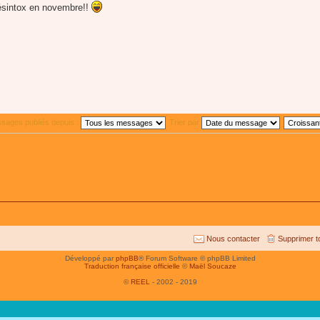
 désintox en novembre!!
ssages publiés depuis :
Trier par
Nous contacter
Supprimer t
Développé par
phpBB
® Forum Software © phpBB Limited
Traduction française officielle
©
Maël Soucaze
©
REEL
- 2002 - 2019