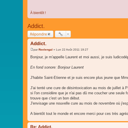
À bientôt !
Addict.
Répondre
Addict.
par
Reelengal
»
Lun 22 Août 2011 19:27
M
e
Bonjour, je m'appelle Laurent et moi aussi, je suis ludicod
s
s
a
En fond sonore: Bonjour Laurent
g
e
J'habite Saint-Etienne et je suis encore plus jeune que M
J'ai tenté une cure de désintoxication au mois de juillet à 
si l'on considère que je n'ai pas dû me coucher une seule f
trouve que c'est un bon début.
J'envisage une nouvelle cure au mois de novembre où j'esp
A bientôt tout le monde et encore merci pour ces très ag
Re: Addict.