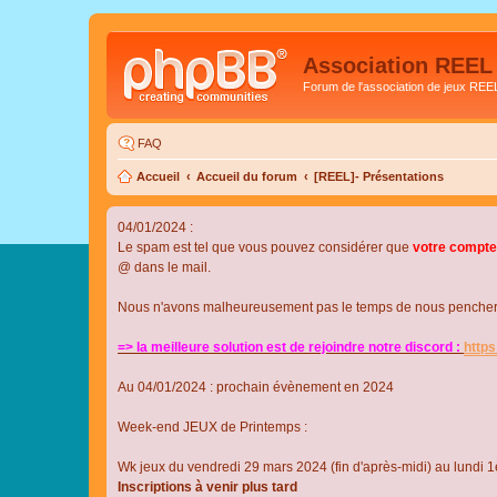
Association REEL
Forum de l'association de jeux REE
FAQ
Accueil
Accueil du forum
[REEL]- Présentations
04/01/2024 :
Le spam est tel que vous pouvez considérer que
votre compte
@ dans le mail.
Nous n'avons malheureusement pas le temps de nous pencher su
=> la meilleure solution est de rejoindre notre discord :
http
Au 04/01/2024 : prochain évènement en 2024
Week-end JEUX de Printemps :
Wk jeux du vendredi 29 mars 2024 (fin d'après-midi) au lundi 1e
Inscriptions à venir plus tard