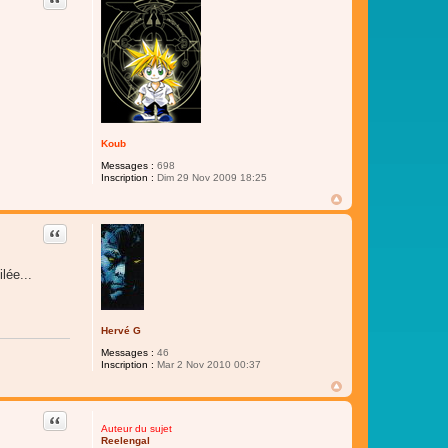
Koub
Messages :
698
Inscription :
Dim 29 Nov 2009 18:25
Citer
lée...
Hervé G
Messages :
46
Inscription :
Mar 2 Nov 2010 00:37
Citer
Auteur du sujet
Reelengal