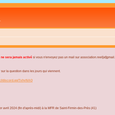
L
 ne sera jamais activé
si vous n'envoyez pas un mail sur association.reel[at]gmai
r la question dans les jours qui viennent.
s://discord.gg/TvhyNAQ
r avril 2024 (fin d'après-midi) à la MFR de Saint-Firmin-des-Près (41)