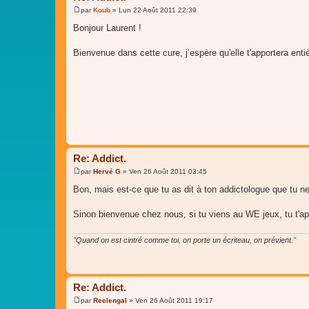
par
Koub
»
Lun 22 Août 2011 22:39
M
e
Bonjour Laurent !
s
s
a
Bienvenue dans cette cure, j’espère qu'elle t'apportera entiè
g
e
Re: Addict.
par
Hervé G
»
Ven 26 Août 2011 03:45
M
e
Bon, mais est-ce que tu as dit à ton addictologue que tu ne
s
s
a
Sinon bienvenue chez nous, si tu viens au WE jeux, tu t'ap
g
e
"Quand on est cintré comme toi, on porte un écriteau, on prévient."
Re: Addict.
par
Reelengal
»
Ven 26 Août 2011 19:17
M