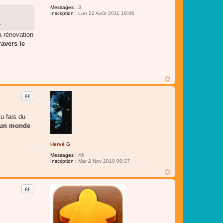
Messages :
3
Inscription :
Lun 22 Août 2011 19:06
.
a rénovation
ravers le
Citer
tu fais du
un monde
Hervé G
Messages :
46
Inscription :
Mar 2 Nov 2010 00:37
Citer