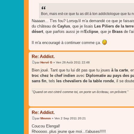
e
s
s
a
Bon, mais est-ce que tu as dit à ton addictologue que tu n
g
Naaaan... T'es fou? Lorsqu'il m'a demandé ce que je faisais 
e
du château de
Caylus
, que je lisais
Les Piliers de la terre
désert
, que parfois aussi je m'
Eclipse
, que je
Brass
de l'ai
Il m'a encouragé à continuer comme ça.
Re: Addict.
par
Hervé G
»
Ven 26 Août 2011 22:48
M
e
Bien joué. Tant que tu lui dit pas que tu joues
à la carte
, e
s
troc chez le chef indien
avec
Diplomatie
au pays des p
s
a
sans fin
, tels
les chevaliers de la table ronde
, il se dout
g
e
"Quand on est cintré comme toi, on porte un écriteau, on prévient."
Re: Addict.
par
Mmmm
»
Ven 2 Sep 2011 20:21
M
e
Coucou Elengal!
s
Rhooooo..plus jeune que moi...t'abuses!!!!!
s