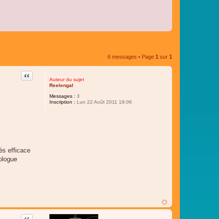
6 messages • Page
1
sur
1
Citer
Auteur du sujet
Reelengal
Messages :
3
Inscription :
Lun 22 Août 2011 19:06
ès efficace
tologue
Citer