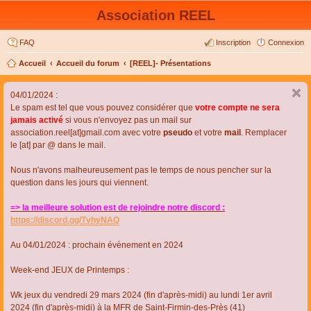
Association REEL
FAQ
Inscription
Connexion
Accueil
Accueil du forum
[REEL]- Présentations
04/01/2024 :
Le spam est tel que vous pouvez considérer que
votre compte ne sera
jamais activé
si vous n'envoyez pas un mail sur
association.reel[at]gmail.com avec votre
pseudo
et votre
mail
. Remplacer
le [at] par @ dans le mail.
Nous n'avons malheureusement pas le temps de nous pencher sur la
question dans les jours qui viennent.
=> la meilleure solution est de rejoindre notre discord :
https://discord.gg/TvhyNAQ
Au 04/01/2024 : prochain évènement en 2024
Week-end JEUX de Printemps :
Wk jeux du vendredi 29 mars 2024 (fin d'après-midi) au lundi 1er avril
2024 (fin d'après-midi) à la MFR de Saint-Firmin-des-Près (41)