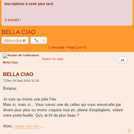
Inscriptions à venir plus tard
À bientôt !
BELLA CIAO
Répondre
1 message • Page
1
sur
1
Auteur du sujet
Citer
Bella Ciao
BELLA CIAO
Dim 19 Sep 2010 11:30
M
e
Bonjour,
s
s
a
Je suis au moins une jolie Fée.
g
Mais si, mais si... Vous savez une de celles qui vous ensorcelle par
e
divers jeux plus ou moins coquins tout en, pleine d'espièglerie, vidant
votre porte-feuille. Qu'y at-t'il de plus beau ?
Alors,
venez me voir
...