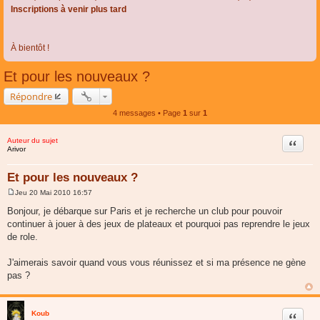
Inscriptions à venir plus tard
À bientôt !
Et pour les nouveaux ?
Répondre
4 messages • Page
1
sur
1
Auteur du sujet
Citer
Arivor
Et pour les nouveaux ?
Jeu 20 Mai 2010 16:57
M
e
Bonjour, je débarque sur Paris et je recherche un club pour pouvoir
s
continuer à jouer à des jeux de plateaux et pourquoi pas reprendre le jeux
s
a
de role.
g
e
J'aimerais savoir quand vous vous réunissez et si ma présence ne gène
pas ?
Koub
Citer