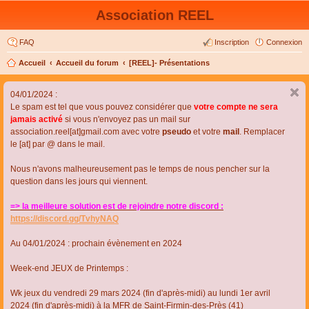
Association REEL
FAQ
Inscription
Connexion
Accueil
Accueil du forum
[REEL]- Présentations
04/01/2024 :
Le spam est tel que vous pouvez considérer que
votre compte ne sera
jamais activé
si vous n'envoyez pas un mail sur
association.reel[at]gmail.com avec votre
pseudo
et votre
mail
. Remplacer
le [at] par @ dans le mail.
Nous n'avons malheureusement pas le temps de nous pencher sur la
question dans les jours qui viennent.
=> la meilleure solution est de rejoindre notre discord :
https://discord.gg/TvhyNAQ
Au 04/01/2024 : prochain évènement en 2024
Week-end JEUX de Printemps :
Wk jeux du vendredi 29 mars 2024 (fin d'après-midi) au lundi 1er avril
2024 (fin d'après-midi) à la MFR de Saint-Firmin-des-Près (41)