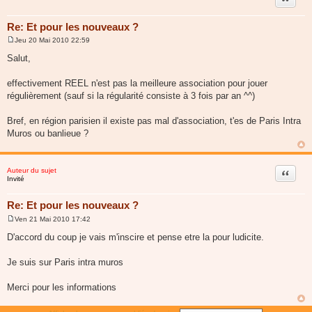
Re: Et pour les nouveaux ?
Jeu 20 Mai 2010 22:59
M
e
Salut,
s
s
a
effectivement REEL n'est pas la meilleure association pour jouer
g
régulièrement (sauf si la régularité consiste à 3 fois par an ^^)
e
Bref, en région parisien il existe pas mal d'association, t'es de Paris Intra
Muros ou banlieue ?
Auteur du sujet
Citer
Invité
Re: Et pour les nouveaux ?
Ven 21 Mai 2010 17:42
M
e
D'accord du coup je vais m'inscire et pense etre la pour ludicite.
s
s
a
Je suis sur Paris intra muros
g
e
Merci pour les informations