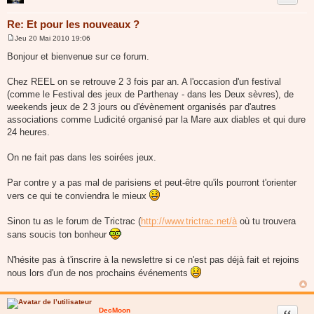
Re: Et pour les nouveaux ?
Jeu 20 Mai 2010 19:06
M
e
Bonjour et bienvenue sur ce forum.
s
s
a
Chez REEL on se retrouve 2 3 fois par an. A l'occasion d'un festival
g
(comme le Festival des jeux de Parthenay - dans les Deux sèvres), de
e
weekends jeux de 2 3 jours ou d'évènement organisés par d'autres
associations comme Ludicité organisé par la Mare aux diables et qui dure
24 heures.
On ne fait pas dans les soirées jeux.
Par contre y a pas mal de parisiens et peut-être qu'ils pourront t'orienter
vers ce qui te conviendra le mieux
Sinon tu as le forum de Trictrac (
http://www.trictrac.net/à
où tu trouvera
sans soucis ton bonheur
N'hésite pas à t'inscrire à la newslettre si ce n'est pas déjà fait et rejoins
nous lors d'un de nos prochains événements
DecMoon
Citer