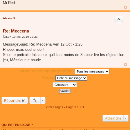
Mr.Red
Alexis D
Citer
Re: Meccena
Lun 10 Mai 2010 22:21
M
e
MessageSujet: Re: Meccena Ven 12 Oct - 1:25
s
Rhooo, mais quel snob !
s
a
Sous le prétexte fallacieux qu'il faut moins de 3h pour lire les règles d'un
g
jeu, Môssieur le boude...
e
Afficher les messages publiés depuis :
Trier par
Répondre
2 messages • Page
1
sur
1
Atteindre
QUI EST EN LIGNE ?