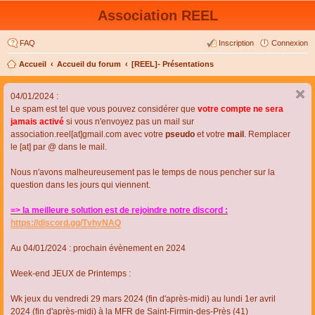
Association REEL
FAQ
Inscription
Connexion
Accueil
Accueil du forum
[REEL]- Présentations
04/01/2024 :
Le spam est tel que vous pouvez considérer que
votre compte ne sera
jamais activé
si vous n'envoyez pas un mail sur
association.reel[at]gmail.com avec votre
pseudo
et votre
mail
. Remplacer
le [at] par @ dans le mail.
Nous n'avons malheureusement pas le temps de nous pencher sur la
question dans les jours qui viennent.
=> la meilleure solution est de rejoindre notre discord :
https://discord.gg/TvhyNAQ
Au 04/01/2024 : prochain évènement en 2024
Week-end JEUX de Printemps :
Wk jeux du vendredi 29 mars 2024 (fin d'après-midi) au lundi 1er avril
2024 (fin d'après-midi) à la MFR de Saint-Firmin-des-Près (41)