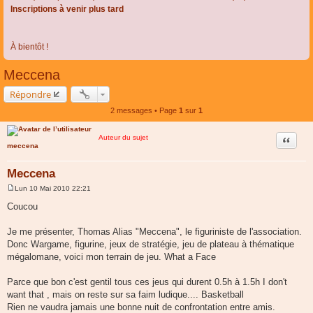
Inscriptions à venir plus tard
À bientôt !
Meccena
Répondre
2 messages • Page
1
sur
1
Auteur du sujet
Citer
meccena
Meccena
Lun 10 Mai 2010 22:21
M
e
Coucou
s
s
a
Je me présenter, Thomas Alias "Meccena", le figuriniste de l'association.
g
Donc Wargame, figurine, jeux de stratégie, jeu de plateau à thématique
e
mégalomane, voici mon terrain de jeu. What a Face
Parce que bon c'est gentil tous ces jeus qui durent 0.5h à 1.5h I don't
want that , mais on reste sur sa faim ludique.... Basketball
Rien ne vaudra jamais une bonne nuit de confrontation entre amis.