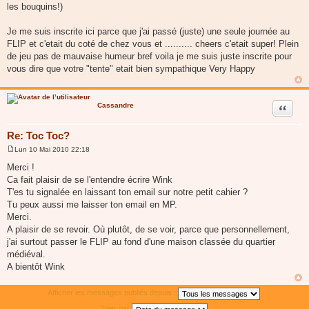
les bouquins!)
Je me suis inscrite ici parce que j'ai passé (juste) une seule journée au
FLIP et c'etait du coté de chez vous et .......... cheers c'etait super! Plein
de jeu pas de mauvaise humeur bref voila je me suis juste inscrite pour
vous dire que votre "tente" etait bien sympathique Very Happy
Cassandre
Citer
Re: Toc Toc?
Lun 10 Mai 2010 22:18
M
e
Merci !
s
Ca fait plaisir de se l'entendre écrire Wink
s
a
T'es tu signalée en laissant ton email sur notre petit cahier ?
g
Tu peux aussi me laisser ton email en MP.
e
Merci.
A plaisir de se revoir. Où plutôt, de se voir, parce que personnellement,
j'ai surtout passer le FLIP au fond d'une maison classée du quartier
médiéval.
A bientôt Wink
Afficher les messages publiés depuis :
Trier par