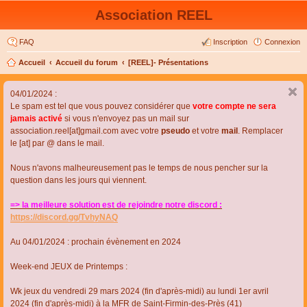
Association REEL
FAQ
Inscription
Connexion
Accueil
Accueil du forum
[REEL]- Présentations
04/01/2024 :
Le spam est tel que vous pouvez considérer que
votre compte ne sera
jamais activé
si vous n'envoyez pas un mail sur
association.reel[at]gmail.com avec votre
pseudo
et votre
mail
. Remplacer
le [at] par @ dans le mail.
Nous n'avons malheureusement pas le temps de nous pencher sur la
question dans les jours qui viennent.
=> la meilleure solution est de rejoindre notre discord :
https://discord.gg/TvhyNAQ
Au 04/01/2024 : prochain évènement en 2024
Week-end JEUX de Printemps :
Wk jeux du vendredi 29 mars 2024 (fin d'après-midi) au lundi 1er avril
2024 (fin d'après-midi) à la MFR de Saint-Firmin-des-Près (41)