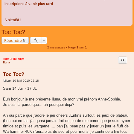
Inscriptions à venir plus tard
À bientôt !
Toc Toc?
Répondre
2 messages • Page
1
sur
1
Auteur du sujet
Citer
Iluna
Toc Toc?
Lun 10 Mai 2010 22:18
M
e
Sam 14 Juil - 17:31
s
s
a
Euh bonjour je me présente Iluna, de mon vrai prénom Anne-Sophie.
g
Je suis ici parce que... ah pourquoi déja?
e
Ah oui parce que j'adore le jeu cheers .Enfins surtout les jeux de plateau
(ben oui en fait j'ai quasi jamais fait de jeu de role parce que je suis hyper
timide et puis les wargame..... bah j'ai beau pas y jouer un jour le fluff de
Warhammer 40K n'aura plus de secret pour moi si je continue à lire tout