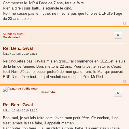
a
Commencer le JdR á l´age de 7 ans, faut le faire....
g
Rien á dire j´suis battu, s´étrangle le dino.
e
Non, ne casse pas le mythe, ne m´écris pas que tu röles DEPUIS l´age
de 23 ans. colors
Auteur du sujet
Citer
Gwalchafed
Re: Ben...Gwal
Lun 10 Mai 2010 22:16
M
e
Ne t'inquiètes pas, j'avais mis en gros...j'ai commencé en CE2...et je suis
s
de la fin de l'année. Bon, mettons 22 ans. Pour la petite histoire, c'était
s
a
l'oeil Noir. J'étais le joueur préféré de mon grand frère, le MJ, qui pouvait
g
ENFIN me faire tout ce qu'il voulait sans que je râle. Mr.Red
e
Cassandre
Citer
Re: Ben...Gwal
Lun 10 Mai 2010 22:16
M
e
Bon, moi, je voulais faire pareil avec mon petit frère. Ce cochon, il ne
s
s'est jamais laissé faire, il appelait maman.
s
a
Par contre, ton frère, il a l'air plutôt sympa, héhé. Tu veux pas lui faire