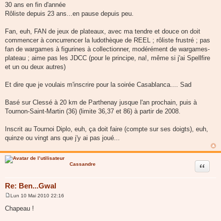
30 ans en fin d'année
Rôliste depuis 23 ans...en pause depuis peu.
Fan, euh, FAN de jeux de plateaux, avec ma tendre et douce on doit
commencer à concurrencer la ludothèque de REEL ; rôliste frustré ; pas
fan de wargames à figurines à collectionner, modérément de wargames-
plateau ; aime pas les JDCC (pour le principe, na!, même si j'ai Spellfire
et un ou deux autres)
Et dire que je voulais m'inscrire pour la soirée Casablanca.... Sad
Basé sur Clessé à 20 km de Parthenay jusque l'an prochain, puis à
Tournon-Saint-Martin (36) (limite 36,37 et 86) à partir de 2008.
Inscrit au Tournoi Diplo, euh, ça doit faire (compte sur ses doigts), euh,
quinze ou vingt ans que j'y ai pas joué...
Cassandre
Citer
Re: Ben...Gwal
Lun 10 Mai 2010 22:16
M
e
Chapeau !
s
s