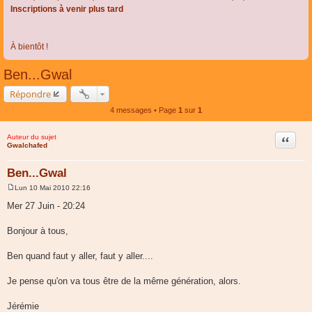
Inscriptions à venir plus tard
À bientôt !
Ben...Gwal
Répondre
4 messages • Page
1
sur
1
Auteur du sujet
Citer
Gwalchafed
Ben...Gwal
Lun 10 Mai 2010 22:16
M
e
Mer 27 Juin - 20:24
s
s
a
Bonjour à tous,
g
e
Ben quand faut y aller, faut y aller....
Je pense qu'on va tous être de la même génération, alors.
Jérémie