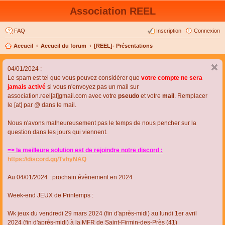
Association REEL
FAQ
Inscription
Connexion
Accueil
Accueil du forum
[REEL]- Présentations
04/01/2024 :
Le spam est tel que vous pouvez considérer que
votre compte ne sera
jamais activé
si vous n'envoyez pas un mail sur
association.reel[at]gmail.com avec votre
pseudo
et votre
mail
. Remplacer
le [at] par @ dans le mail.
Nous n'avons malheureusement pas le temps de nous pencher sur la
question dans les jours qui viennent.
=> la meilleure solution est de rejoindre notre discord :
https://discord.gg/TvhyNAQ
Au 04/01/2024 : prochain évènement en 2024
Week-end JEUX de Printemps :
Wk jeux du vendredi 29 mars 2024 (fin d'après-midi) au lundi 1er avril
2024 (fin d'après-midi) à la MFR de Saint-Firmin-des-Près (41)