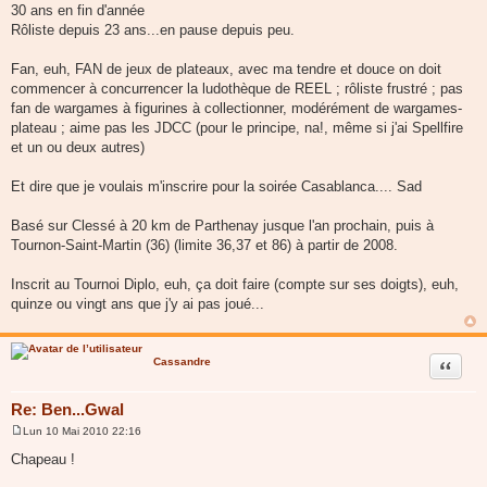
30 ans en fin d'année
Rôliste depuis 23 ans...en pause depuis peu.
Fan, euh, FAN de jeux de plateaux, avec ma tendre et douce on doit
commencer à concurrencer la ludothèque de REEL ; rôliste frustré ; pas
fan de wargames à figurines à collectionner, modérément de wargames-
plateau ; aime pas les JDCC (pour le principe, na!, même si j'ai Spellfire
et un ou deux autres)
Et dire que je voulais m'inscrire pour la soirée Casablanca.... Sad
Basé sur Clessé à 20 km de Parthenay jusque l'an prochain, puis à
Tournon-Saint-Martin (36) (limite 36,37 et 86) à partir de 2008.
Inscrit au Tournoi Diplo, euh, ça doit faire (compte sur ses doigts), euh,
quinze ou vingt ans que j'y ai pas joué...
Cassandre
Citer
Re: Ben...Gwal
Lun 10 Mai 2010 22:16
M
e
Chapeau !
s
s