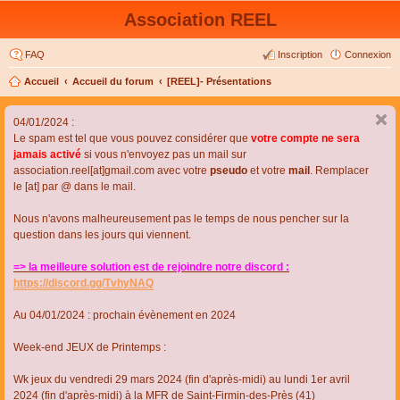
Association REEL
FAQ
Inscription
Connexion
Accueil
Accueil du forum
[REEL]- Présentations
04/01/2024 :
Le spam est tel que vous pouvez considérer que
votre compte ne sera
jamais activé
si vous n'envoyez pas un mail sur
association.reel[at]gmail.com avec votre
pseudo
et votre
mail
. Remplacer
le [at] par @ dans le mail.
Nous n'avons malheureusement pas le temps de nous pencher sur la
question dans les jours qui viennent.
=> la meilleure solution est de rejoindre notre discord :
https://discord.gg/TvhyNAQ
Au 04/01/2024 : prochain évènement en 2024
Week-end JEUX de Printemps :
Wk jeux du vendredi 29 mars 2024 (fin d'après-midi) au lundi 1er avril
2024 (fin d'après-midi) à la MFR de Saint-Firmin-des-Près (41)