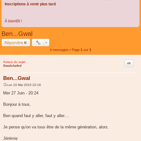
Inscriptions à venir plus tard
À bientôt !
Ben...Gwal
Répondre
4 messages • Page
1
sur
1
Auteur du sujet
Citer
Gwalchafed
Ben...Gwal
Lun 10 Mai 2010 22:16
M
e
Mer 27 Juin - 20:24
s
s
a
Bonjour à tous,
g
e
Ben quand faut y aller, faut y aller....
Je pense qu'on va tous être de la même génération, alors.
Jérémie