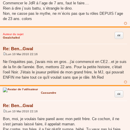
a
Commencer le JdR á l´age de 7 ans, faut le faire....
g
Rien á dire j´suis battu, s´étrangle le dino.
e
Non, ne casse pas le mythe, ne m´écris pas que tu röles DEPUIS l´age
de 23 ans. colors
Auteur du sujet
Citer
Gwalchafed
Re: Ben...Gwal
Lun 10 Mai 2010 22:16
M
e
Ne t'inquiètes pas, j'avais mis en gros...j'ai commencé en CE2...et je suis
s
de la fin de l'année. Bon, mettons 22 ans. Pour la petite histoire, c'était
s
a
l'oeil Noir. J'étais le joueur préféré de mon grand frère, le MJ, qui pouvait
g
ENFIN me faire tout ce qu'il voulait sans que je râle. Mr.Red
e
Cassandre
Citer
Re: Ben...Gwal
Lun 10 Mai 2010 22:16
M
e
Bon, moi, je voulais faire pareil avec mon petit frère. Ce cochon, il ne
s
s'est jamais laissé faire, il appelait maman.
s
a
Par contre, ton frère, il a l'air plutôt sympa, héhé. Tu veux pas lui faire