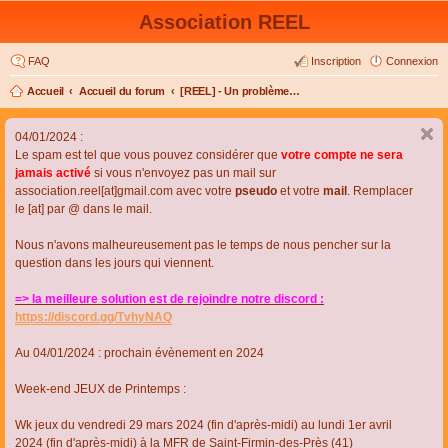
Association REEL
FAQ
Inscription
Connexion
Accueil
Accueil du forum
[REEL] - Un problème de connexion ou d'inscription ?
04/01/2024 :
Le spam est tel que vous pouvez considérer que
votre compte ne sera
jamais activé
si vous n'envoyez pas un mail sur
association.reel[at]gmail.com avec votre
pseudo
et votre
mail
. Remplacer
le [at] par @ dans le mail.
Nous n'avons malheureusement pas le temps de nous pencher sur la
question dans les jours qui viennent.
=> la meilleure solution est de rejoindre notre discord :
https://discord.gg/TvhyNAQ
Au 04/01/2024 : prochain évènement en 2024
Week-end JEUX de Printemps :
Wk jeux du vendredi 29 mars 2024 (fin d'après-midi) au lundi 1er avril
2024 (fin d'après-midi) à la MFR de Saint-Firmin-des-Près (41)