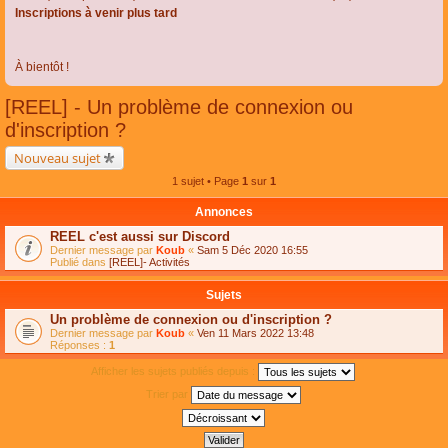
Inscriptions à venir plus tard
À bientôt !
[REEL] - Un problème de connexion ou
d'inscription ?
Nouveau sujet
1 sujet • Page
1
sur
1
Annonces
REEL c'est aussi sur Discord
Dernier message par
Koub
«
Sam 5 Déc 2020 16:55
Publié dans
[REEL]- Activités
Sujets
Un problème de connexion ou d'inscription ?
Dernier message par
Koub
«
Ven 11 Mars 2022 13:48
Réponses :
1
Afficher les sujets publiés depuis :
Trier par