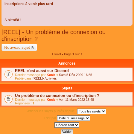
Inscriptions à venir plus tard
À bientôt !
[REEL] - Un problème de connexion ou
d'inscription ?
Nouveau sujet
1 sujet • Page
1
sur
1
Annonces
REEL c'est aussi sur Discord
Dernier message par
Koub
«
Sam 5 Déc 2020 16:55
Publié dans
[REEL]- Activités
Sujets
Un problème de connexion ou d'inscription ?
Dernier message par
Koub
«
Ven 11 Mars 2022 13:48
Réponses :
1
Afficher les sujets publiés depuis :
Trier par