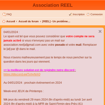
Association REEL
FAQ
Inscription
Connexion
Accueil
Accueil du forum
[REEL] - Un problème de connexion ou d'inscription ?
04/01/2024 :
Le spam est tel que vous pouvez considérer que
votre compte ne sera
jamais activé
si vous n'envoyez pas un mail sur
association.reel[at]gmail.com avec votre
pseudo
et votre
mail
. Remplacer
le [at] par @ dans le mail.
Nous n'avons malheureusement pas le temps de nous pencher sur la
question dans les jours qui viennent.
=> la meilleure solution est de rejoindre notre discord :
https://discord.gg/TvhyNAQ
Au 04/01/2024 : prochain évènement en 2024
Week-end JEUX de Printemps :
Wk jeux du vendredi 29 mars 2024 (fin d'après-midi) au lundi 1er avril
2024 (fin d'après-midi) à la MFR de Saint-Firmin-des-Près (41)