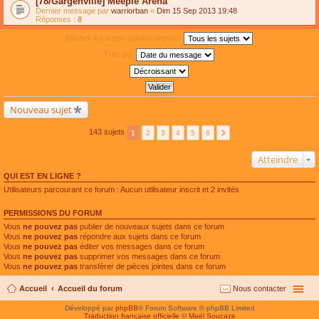
[78/Gargenville] Meeple Arena
Dernier message par
warriorban
«
Dim 15 Sep 2013 19:48
Réponses :
8
Afficher les sujets publiés depuis :
Trier par
Nouveau sujet
143 sujets
1
2
3
4
5
6
Atteindre
QUI EST EN LIGNE ?
Utilisateurs parcourant ce forum : Aucun utilisateur inscrit et 2 invités
PERMISSIONS DU FORUM
Vous
ne pouvez pas
publier de nouveaux sujets dans ce forum
Vous
ne pouvez pas
répondre aux sujets dans ce forum
Vous
ne pouvez pas
éditer vos messages dans ce forum
Vous
ne pouvez pas
supprimer vos messages dans ce forum
Vous
ne pouvez pas
transférer de pièces jointes dans ce forum
Accueil
Accueil du forum
Nous contacter
Développé par
phpBB
® Forum Software © phpBB Limited
Traduction française officielle
©
Maël Soucaze