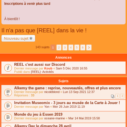
Inscriptions à venir plus tard
À bientôt !
Il n'a pas que [REEL] dans la vie !
Nouveau sujet
143 sujets
1
2
3
4
5
6
Annonces
REEL c'est aussi sur Discord
Dernier message par
Koub
«
Sam 5 Déc 2020 16:55
Publié dans
[REEL]- Activités
Sujets
Alkemy the game : reprise, nouveautés, offres et plus encore
Dernier message par
nicoleblond
«
Lun 13 Sep 2021 12:37
Réponses :
33
1
2
Invitation Museomix - 3 jours au musée de la Carte à Jouer !
Dernier message par
Yon
«
Mer 26 Juin 2019 11:19
Monde du jeu à Essen 2019
Dernier message par
oceane-marine
«
Mar 14 Mai 2019 15:58
Alkemy Day le dimanche 28 avril