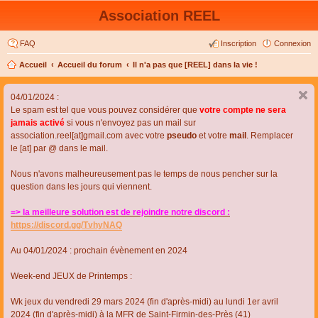
Association REEL
FAQ
Inscription
Connexion
Accueil
Accueil du forum
Il n'a pas que [REEL] dans la vie !
04/01/2024 :
Le spam est tel que vous pouvez considérer que
votre compte ne sera
jamais activé
si vous n'envoyez pas un mail sur
association.reel[at]gmail.com avec votre
pseudo
et votre
mail
. Remplacer
le [at] par @ dans le mail.
Nous n'avons malheureusement pas le temps de nous pencher sur la
question dans les jours qui viennent.
=> la meilleure solution est de rejoindre notre discord :
https://discord.gg/TvhyNAQ
Au 04/01/2024 : prochain évènement en 2024
Week-end JEUX de Printemps :
Wk jeux du vendredi 29 mars 2024 (fin d'après-midi) au lundi 1er avril
2024 (fin d'après-midi) à la MFR de Saint-Firmin-des-Près (41)