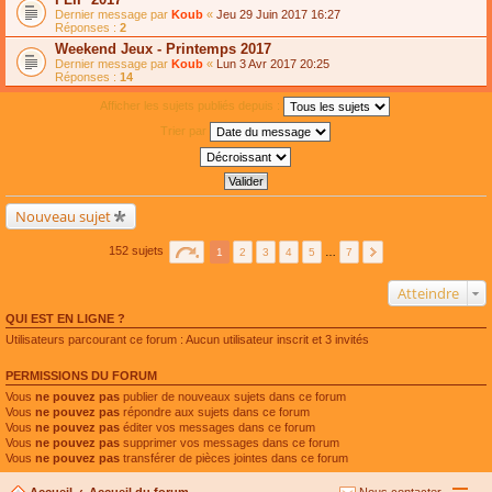
Dernier message par
Koub
«
Jeu 29 Juin 2017 16:27
Réponses :
2
Weekend Jeux - Printemps 2017
Dernier message par
Koub
«
Lun 3 Avr 2017 20:25
Réponses :
14
Afficher les sujets publiés depuis :
Trier par
Nouveau sujet
152 sujets
1
2
3
4
5
…
7
Atteindre
QUI EST EN LIGNE ?
Utilisateurs parcourant ce forum : Aucun utilisateur inscrit et 3 invités
PERMISSIONS DU FORUM
Vous
ne pouvez pas
publier de nouveaux sujets dans ce forum
Vous
ne pouvez pas
répondre aux sujets dans ce forum
Vous
ne pouvez pas
éditer vos messages dans ce forum
Vous
ne pouvez pas
supprimer vos messages dans ce forum
Vous
ne pouvez pas
transférer de pièces jointes dans ce forum
Accueil
Accueil du forum
Nous contacter