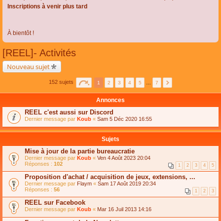
Inscriptions à venir plus tard
À bientôt !
[REEL]- Activités
Nouveau sujet
152 sujets
1
2
3
4
5
…
7
Annonces
REEL c'est aussi sur Discord
Dernier message par
Koub
«
Sam 5 Déc 2020 16:55
Sujets
Mise à jour de la partie bureaucratie
Dernier message par
Koub
«
Ven 4 Août 2023 20:04
Réponses :
102
1
2
3
4
5
Proposition d'achat / acquisition de jeux, extensions, ...
Dernier message par
Flaym
«
Sam 17 Août 2019 20:34
Réponses :
56
1
2
3
REEL sur Facebook
Dernier message par
Koub
«
Mar 16 Juil 2013 14:16