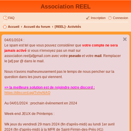
Association REEL
FAQ
Inscription
Connexion
Accueil
Accueil du forum
[REEL]- Activités
04/01/2024 :
Le spam est tel que vous pouvez considérer que
votre compte ne sera
jamais activé
si vous n'envoyez pas un mail sur
association.reel[at]gmail.com avec votre
pseudo
et votre
mail
. Remplacer
le [at] par @ dans le mail.
Nous n'avons malheureusement pas le temps de nous pencher sur la
question dans les jours qui viennent.
=> la meilleure solution est de rejoindre notre discord :
https://discord.gg/TvhyNAQ
Au 04/01/2024 : prochain évènement en 2024
Week-end JEUX de Printemps :
Wk jeux du vendredi 29 mars 2024 (fin d'après-midi) au lundi 1er avril
2024 (fin d'après-midi) à la MFR de Saint-Firmin-des-Près (41)