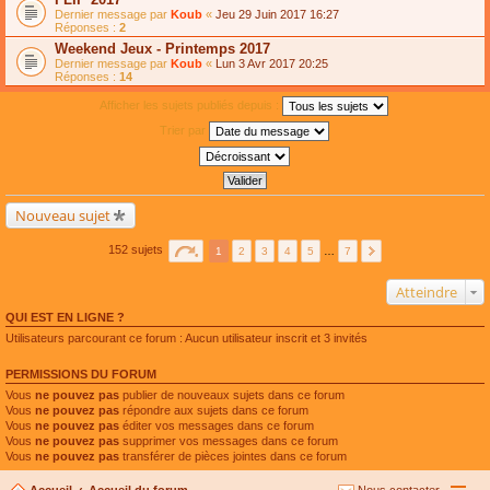
Dernier message par
Koub
«
Jeu 29 Juin 2017 16:27
Réponses :
2
Weekend Jeux - Printemps 2017
Dernier message par
Koub
«
Lun 3 Avr 2017 20:25
Réponses :
14
Afficher les sujets publiés depuis :
Trier par
Nouveau sujet
152 sujets
1
2
3
4
5
…
7
Atteindre
QUI EST EN LIGNE ?
Utilisateurs parcourant ce forum : Aucun utilisateur inscrit et 3 invités
PERMISSIONS DU FORUM
Vous
ne pouvez pas
publier de nouveaux sujets dans ce forum
Vous
ne pouvez pas
répondre aux sujets dans ce forum
Vous
ne pouvez pas
éditer vos messages dans ce forum
Vous
ne pouvez pas
supprimer vos messages dans ce forum
Vous
ne pouvez pas
transférer de pièces jointes dans ce forum
Accueil
Accueil du forum
Nous contacter