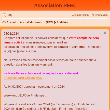
Association REEL
FAQ
Inscription
Connexion
Accueil
Accueil du forum
[REEL]- Activités
04/01/2024 :
Le spam est tel que vous pouvez considérer que
votre compte ne sera
jamais activé
si vous n'envoyez pas un mail sur
association.reel[at]gmail.com avec votre
pseudo
et votre
mail
. Remplacer
le [at] par @ dans le mail.
Nous n'avons malheureusement pas le temps de nous pencher sur la
question dans les jours qui viennent.
=> la meilleure solution est de rejoindre notre discord :
https://discord.gg/TvhyNAQ
Au 04/01/2024 : prochain évènement en 2024
Week-end JEUX de Printemps :
Wk jeux du vendredi 29 mars 2024 (fin d'après-midi) au lundi 1er avril
2024 (fin d'après-midi) à la MFR de Saint-Firmin-des-Près (41)