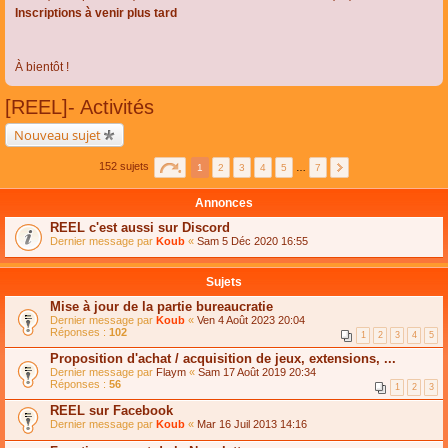
Inscriptions à venir plus tard
À bientôt !
[REEL]- Activités
Nouveau sujet
152 sujets
1
2
3
4
5
…
7
Annonces
REEL c'est aussi sur Discord
Dernier message par
Koub
«
Sam 5 Déc 2020 16:55
Sujets
Mise à jour de la partie bureaucratie
Dernier message par
Koub
«
Ven 4 Août 2023 20:04
Réponses :
102
1
2
3
4
5
Proposition d'achat / acquisition de jeux, extensions, ...
Dernier message par
Flaym
«
Sam 17 Août 2019 20:34
Réponses :
56
1
2
3
REEL sur Facebook
Dernier message par
Koub
«
Mar 16 Juil 2013 14:16