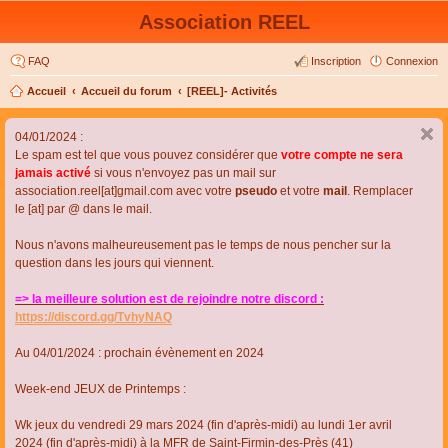
Association REEL
FAQ
Inscription
Connexion
Accueil
Accueil du forum
[REEL]- Activités
04/01/2024 :
Le spam est tel que vous pouvez considérer que
votre compte ne sera
jamais activé
si vous n'envoyez pas un mail sur
association.reel[at]gmail.com avec votre
pseudo
et votre
mail
. Remplacer
le [at] par @ dans le mail.
Nous n'avons malheureusement pas le temps de nous pencher sur la
question dans les jours qui viennent.
=> la meilleure solution est de rejoindre notre discord :
https://discord.gg/TvhyNAQ
Au 04/01/2024 : prochain évènement en 2024
Week-end JEUX de Printemps :
Wk jeux du vendredi 29 mars 2024 (fin d'après-midi) au lundi 1er avril
2024 (fin d'après-midi) à la MFR de Saint-Firmin-des-Près (41)