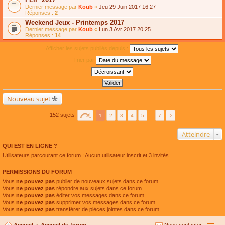
Dernier message par
Koub
«
Jeu 29 Juin 2017 16:27
Réponses :
2
Weekend Jeux - Printemps 2017
Dernier message par
Koub
«
Lun 3 Avr 2017 20:25
Réponses :
14
Afficher les sujets publiés depuis :
Trier par
Nouveau sujet
152 sujets
1
2
3
4
5
…
7
Atteindre
QUI EST EN LIGNE ?
Utilisateurs parcourant ce forum : Aucun utilisateur inscrit et 3 invités
PERMISSIONS DU FORUM
Vous
ne pouvez pas
publier de nouveaux sujets dans ce forum
Vous
ne pouvez pas
répondre aux sujets dans ce forum
Vous
ne pouvez pas
éditer vos messages dans ce forum
Vous
ne pouvez pas
supprimer vos messages dans ce forum
Vous
ne pouvez pas
transférer de pièces jointes dans ce forum
Accueil
Accueil du forum
Nous contacter