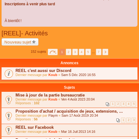
Inscriptions à venir plus tard
À bientôt !
[REEL]- Activités
Nouveau sujet
152 sujets
1
2
3
4
5
…
7
Annonces
REEL c'est aussi sur Discord
Dernier message par
Koub
«
Sam 5 Déc 2020 16:55
Sujets
Mise à jour de la partie bureaucratie
Dernier message par
Koub
«
Ven 4 Août 2023 20:04
Réponses :
102
1
2
3
4
5
Proposition d'achat / acquisition de jeux, extensions, ...
Dernier message par
Flaym
«
Sam 17 Août 2019 20:34
Réponses :
56
1
2
3
REEL sur Facebook
Dernier message par
Koub
«
Mar 16 Juil 2013 14:16