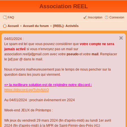
Association REEL
FAQ
Inscription
Connexion
Accueil
Accueil du forum
[REEL]- Activités
04/01/2024 :
Le spam est tel que vous pouvez considérer que
votre compte ne sera
jamais activé
si vous n'envoyez pas un mail sur
association.reel[at]gmail.com avec votre
pseudo
et votre
mail
. Remplacer
le [at] par @ dans le mail.
Nous n'avons malheureusement pas le temps de nous pencher sur la
question dans les jours qui viennent.
=> la meilleure solution est de rejoindre notre discord :
https://discord.gg/TvhyNAQ
Au 04/01/2024 : prochain évènement en 2024
Week-end JEUX de Printemps :
Wk jeux du vendredi 29 mars 2024 (fin d'après-midi) au lundi 1er avril
2024 (fin d'après-midi) à la MFR de Saint-Firmin-des-Près (41)