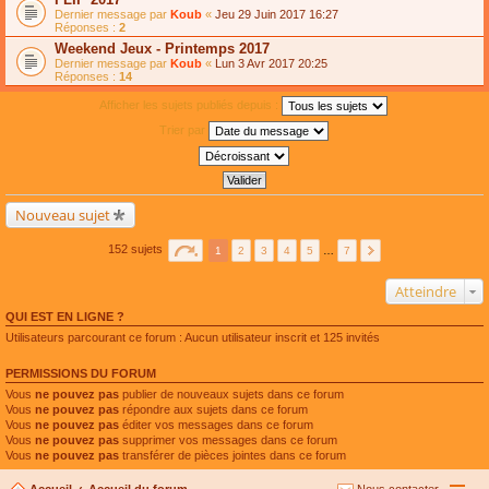
Dernier message par
Koub
«
Jeu 29 Juin 2017 16:27
Réponses :
2
Weekend Jeux - Printemps 2017
Dernier message par
Koub
«
Lun 3 Avr 2017 20:25
Réponses :
14
Afficher les sujets publiés depuis :
Trier par
Nouveau sujet
152 sujets
1
2
3
4
5
…
7
Atteindre
QUI EST EN LIGNE ?
Utilisateurs parcourant ce forum : Aucun utilisateur inscrit et 125 invités
PERMISSIONS DU FORUM
Vous
ne pouvez pas
publier de nouveaux sujets dans ce forum
Vous
ne pouvez pas
répondre aux sujets dans ce forum
Vous
ne pouvez pas
éditer vos messages dans ce forum
Vous
ne pouvez pas
supprimer vos messages dans ce forum
Vous
ne pouvez pas
transférer de pièces jointes dans ce forum
Accueil
Accueil du forum
Nous contacter