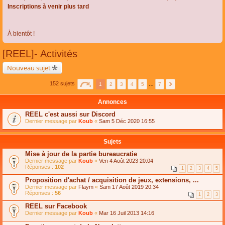
Inscriptions à venir plus tard
À bientôt !
[REEL]- Activités
Nouveau sujet
152 sujets
1
2
3
4
5
…
7
Annonces
REEL c'est aussi sur Discord
Dernier message par
Koub
«
Sam 5 Déc 2020 16:55
Sujets
Mise à jour de la partie bureaucratie
Dernier message par
Koub
«
Ven 4 Août 2023 20:04
Réponses :
102
1
2
3
4
5
Proposition d'achat / acquisition de jeux, extensions, ...
Dernier message par
Flaym
«
Sam 17 Août 2019 20:34
Réponses :
56
1
2
3
REEL sur Facebook
Dernier message par
Koub
«
Mar 16 Juil 2013 14:16