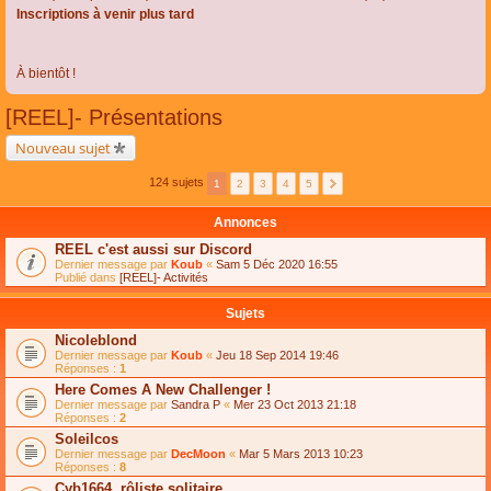
Inscriptions à venir plus tard
À bientôt !
[REEL]- Présentations
Nouveau sujet
124 sujets
1
2
3
4
5
Annonces
REEL c'est aussi sur Discord
Dernier message par
Koub
«
Sam 5 Déc 2020 16:55
Publié dans
[REEL]- Activités
Sujets
Nicoleblond
Dernier message par
Koub
«
Jeu 18 Sep 2014 19:46
Réponses :
1
Here Comes A New Challenger !
Dernier message par
Sandra P
«
Mer 23 Oct 2013 21:18
Réponses :
2
Soleilcos
Dernier message par
DecMoon
«
Mar 5 Mars 2013 10:23
Réponses :
8
Cyb1664, rôliste solitaire