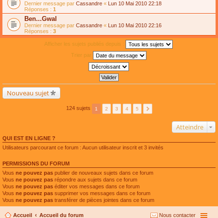
Dernier message par
Cassandre
«
Lun 10 Mai 2010 22:18
Réponses :
1
Ben...Gwal
Dernier message par
Cassandre
«
Lun 10 Mai 2010 22:16
Réponses :
3
Afficher les sujets publiés depuis :
Trier par
Nouveau sujet
124 sujets
1
2
3
4
5
Atteindre
QUI EST EN LIGNE ?
Utilisateurs parcourant ce forum : Aucun utilisateur inscrit et 3 invités
PERMISSIONS DU FORUM
Vous
ne pouvez pas
publier de nouveaux sujets dans ce forum
Vous
ne pouvez pas
répondre aux sujets dans ce forum
Vous
ne pouvez pas
éditer vos messages dans ce forum
Vous
ne pouvez pas
supprimer vos messages dans ce forum
Vous
ne pouvez pas
transférer de pièces jointes dans ce forum
Accueil
Accueil du forum
Nous contacter