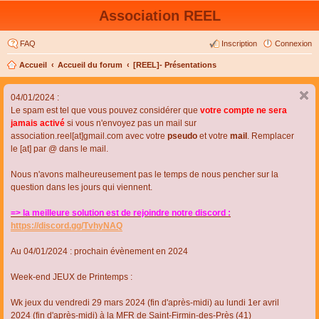
Association REEL
FAQ
Inscription
Connexion
Accueil
Accueil du forum
[REEL]- Présentations
04/01/2024 :
Le spam est tel que vous pouvez considérer que
votre compte ne sera
jamais activé
si vous n'envoyez pas un mail sur
association.reel[at]gmail.com avec votre
pseudo
et votre
mail
. Remplacer
le [at] par @ dans le mail.
Nous n'avons malheureusement pas le temps de nous pencher sur la
question dans les jours qui viennent.
=> la meilleure solution est de rejoindre notre discord :
https://discord.gg/TvhyNAQ
Au 04/01/2024 : prochain évènement en 2024
Week-end JEUX de Printemps :
Wk jeux du vendredi 29 mars 2024 (fin d'après-midi) au lundi 1er avril
2024 (fin d'après-midi) à la MFR de Saint-Firmin-des-Près (41)