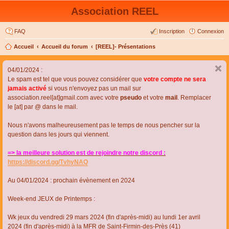
Association REEL
FAQ
Inscription
Connexion
Accueil
Accueil du forum
[REEL]- Présentations
04/01/2024 :
Le spam est tel que vous pouvez considérer que
votre compte ne sera
jamais activé
si vous n'envoyez pas un mail sur
association.reel[at]gmail.com avec votre
pseudo
et votre
mail
. Remplacer
le [at] par @ dans le mail.
Nous n'avons malheureusement pas le temps de nous pencher sur la
question dans les jours qui viennent.
=> la meilleure solution est de rejoindre notre discord :
https://discord.gg/TvhyNAQ
Au 04/01/2024 : prochain évènement en 2024
Week-end JEUX de Printemps :
Wk jeux du vendredi 29 mars 2024 (fin d'après-midi) au lundi 1er avril
2024 (fin d'après-midi) à la MFR de Saint-Firmin-des-Près (41)