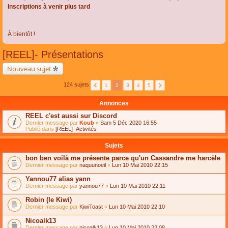
Inscriptions à venir plus tard
À bientôt !
[REEL]- Présentations
Nouveau sujet
124 sujets
1
2
3
4
5
Annonces
REEL c'est aussi sur Discord
Dernier message par
Koub
«
Sam 5 Déc 2020 16:55
Publié dans
[REEL]- Activités
Sujets
bon ben voilà me présente parce qu'un Cassandre me harcèle
Dernier message par
naquunoeil
«
Lun 10 Mai 2010 22:15
Yannou77 alias yann
Dernier message par
yannou77
«
Lun 10 Mai 2010 22:11
Robin (le Kiwi)
Dernier message par
KiwiToast
«
Lun 10 Mai 2010 22:10
Nicoalk13
Dernier message par
nicoalk13
«
Lun 10 Mai 2010 22:08