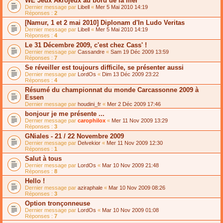
WE Jeux Akrojeux au bord de la mer
Dernier message par
Libell
«
Mer 5 Mai 2010 14:19
Réponses :
2
[Namur, 1 et 2 mai 2010] Diplonam d'In Ludo Veritas
Dernier message par
Libell
«
Mer 5 Mai 2010 14:19
Réponses :
4
Le 31 Décembre 2009, c'est chez Cass' !
Dernier message par
Cassandre
«
Sam 19 Déc 2009 13:59
Réponses :
7
Se réveiller est toujours difficile, se présenter aussi
Dernier message par
LordOs
«
Dim 13 Déc 2009 23:22
Réponses :
4
Résumé du championnat du monde Carcassonne 2009 à
Essen
Dernier message par
houdini_fr
«
Mer 2 Déc 2009 17:46
bonjour je me présente ...
Dernier message par
carophilox
«
Mer 11 Nov 2009 13:29
Réponses :
3
GNiales - 21 / 22 Novembre 2009
Dernier message par
Delvekior
«
Mer 11 Nov 2009 12:30
Réponses :
1
Salut à tous
Dernier message par
LordOs
«
Mar 10 Nov 2009 21:48
Réponses :
8
Hello !
Dernier message par
aziraphale
«
Mar 10 Nov 2009 08:26
Réponses :
3
Option tronçonneuse
Dernier message par
LordOs
«
Mar 10 Nov 2009 01:08
Réponses :
7