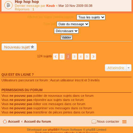
Hop hop hop
Dernier message par
Koub
«
Mar 10 Nov 2009 00:38
Réponses :
1
Afficher les sujets publiés depuis :
Trier par
Nouveau sujet
124 sujets
1
2
3
4
5
Atteindre
QUI EST EN LIGNE ?
Utilisateurs parcourant ce forum : Aucun utilisateur inscrit et 3 invités
PERMISSIONS DU FORUM
Vous
ne pouvez pas
publier de nouveaux sujets dans ce forum
Vous
ne pouvez pas
répondre aux sujets dans ce forum
Vous
ne pouvez pas
éditer vos messages dans ce forum
Vous
ne pouvez pas
supprimer vos messages dans ce forum
Vous
ne pouvez pas
transférer de pièces jointes dans ce forum
Accueil
Accueil du forum
Nous contacter
Développé par
phpBB
® Forum Software © phpBB Limited
Traduction française officielle
©
Maël Soucaze