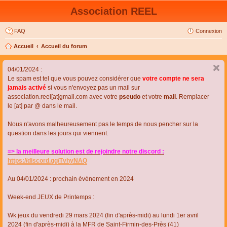
Association REEL
FAQ
Connexion
Accueil
Accueil du forum
04/01/2024 :
Le spam est tel que vous pouvez considérer que
votre compte ne sera
jamais activé
si vous n'envoyez pas un mail sur
association.reel[at]gmail.com avec votre
pseudo
et votre
mail
. Remplacer
le [at] par @ dans le mail.
Nous n'avons malheureusement pas le temps de nous pencher sur la
question dans les jours qui viennent.
=> la meilleure solution est de rejoindre notre discord :
https://discord.gg/TvhyNAQ
Au 04/01/2024 : prochain évènement en 2024
Week-end JEUX de Printemps :
Wk jeux du vendredi 29 mars 2024 (fin d'après-midi) au lundi 1er avril
2024 (fin d'après-midi) à la MFR de Saint-Firmin-des-Près (41)