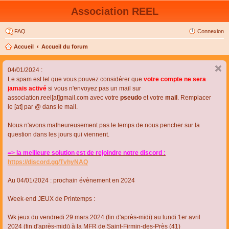
Association REEL
FAQ
Connexion
Accueil
Accueil du forum
04/01/2024 :
Le spam est tel que vous pouvez considérer que
votre compte ne sera
jamais activé
si vous n'envoyez pas un mail sur
association.reel[at]gmail.com avec votre
pseudo
et votre
mail
. Remplacer
le [at] par @ dans le mail.
Nous n'avons malheureusement pas le temps de nous pencher sur la
question dans les jours qui viennent.
=> la meilleure solution est de rejoindre notre discord :
https://discord.gg/TvhyNAQ
Au 04/01/2024 : prochain évènement en 2024
Week-end JEUX de Printemps :
Wk jeux du vendredi 29 mars 2024 (fin d'après-midi) au lundi 1er avril
2024 (fin d'après-midi) à la MFR de Saint-Firmin-des-Près (41)