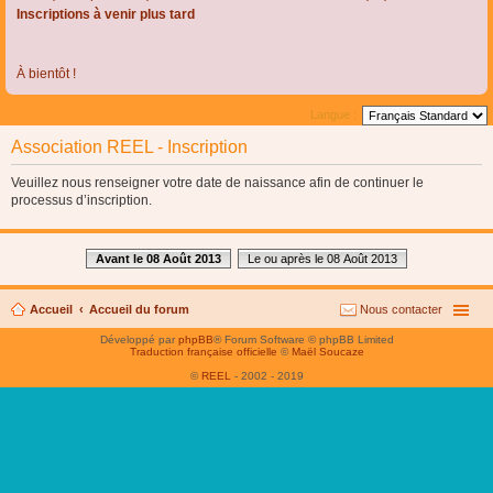
Inscriptions à venir plus tard
À bientôt !
Langue :
Association REEL - Inscription
Veuillez nous renseigner votre date de naissance afin de continuer le
processus d’inscription.
Avant le 08 Août 2013
Le ou après le 08 Août 2013
Accueil
Accueil du forum
Nous contacter
Développé par
phpBB
® Forum Software © phpBB Limited
Traduction française officielle
©
Maël Soucaze
©
REEL
- 2002 - 2019