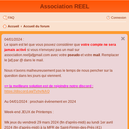
Association REEL
FAQ
Connexion
Accueil
Accueil du forum
04/01/2024 :
Le spam est tel que vous pouvez considérer que
votre compte ne sera
jamais activé
si vous n'envoyez pas un mail sur
association.reel[at]gmail.com avec votre
pseudo
et votre
mail
. Remplacer
le [at] par @ dans le mail.
Nous n'avons malheureusement pas le temps de nous pencher sur la
question dans les jours qui viennent.
=> la meilleure solution est de rejoindre notre discord :
https://discord.gg/TvhyNAQ
Au 04/01/2024 : prochain évènement en 2024
Week-end JEUX de Printemps :
Wk jeux du vendredi 29 mars 2024 (fin d'après-midi) au lundi 1er avril
2024 (fin d'après-midi) à la MFR de Saint-Firmin-des-Près (41)