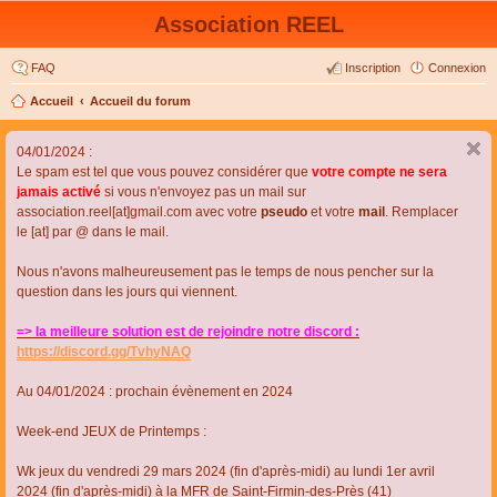
Association REEL
FAQ
Inscription
Connexion
Accueil
Accueil du forum
04/01/2024 :
Le spam est tel que vous pouvez considérer que
votre compte ne sera
jamais activé
si vous n'envoyez pas un mail sur
association.reel[at]gmail.com avec votre
pseudo
et votre
mail
. Remplacer
le [at] par @ dans le mail.
Nous n'avons malheureusement pas le temps de nous pencher sur la
question dans les jours qui viennent.
=> la meilleure solution est de rejoindre notre discord :
https://discord.gg/TvhyNAQ
Au 04/01/2024 : prochain évènement en 2024
Week-end JEUX de Printemps :
Wk jeux du vendredi 29 mars 2024 (fin d'après-midi) au lundi 1er avril
2024 (fin d'après-midi) à la MFR de Saint-Firmin-des-Près (41)