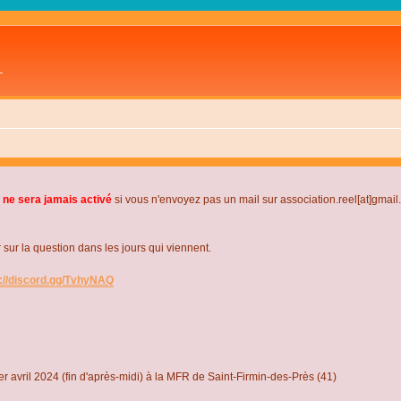
L
 ne sera jamais activé
si vous n'envoyez pas un mail sur association.reel[at]gmai
r la question dans les jours qui viennent.
s://discord.gg/TvhyNAQ
r avril 2024 (fin d'après-midi) à la MFR de Saint-Firmin-des-Près (41)