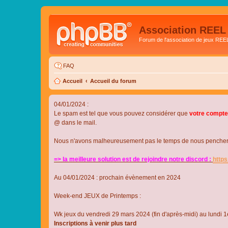
Association REEL
Forum de l'association de jeux REE
FAQ
Accueil
Accueil du forum
04/01/2024 :
Le spam est tel que vous pouvez considérer que
votre compte
@ dans le mail.
Nous n'avons malheureusement pas le temps de nous pencher su
=> la meilleure solution est de rejoindre notre discord :
http
Au 04/01/2024 : prochain évènement en 2024
Week-end JEUX de Printemps :
Wk jeux du vendredi 29 mars 2024 (fin d'après-midi) au lundi 1e
Inscriptions à venir plus tard