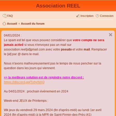
Association REEL
FAQ
Inscription
Connexion
Accueil
Accueil du forum
04/01/2024 :
Le spam est tel que vous pouvez considérer que
votre compte ne sera
jamais activé
si vous n'envoyez pas un mail sur
association.reel[at]gmail.com avec votre
pseudo
et votre
mail
. Remplacer
le [at] par @ dans le mail.
Nous n'avons malheureusement pas le temps de nous pencher sur la
question dans les jours qui viennent.
=> la meilleure solution est de rejoindre notre discord :
https://discord.gg/TvhyNAQ
Au 04/01/2024 : prochain évènement en 2024
Week-end JEUX de Printemps :
Wk jeux du vendredi 29 mars 2024 (fin d'après-midi) au lundi 1er avril
2024 (fin d'après-midi) à la MFR de Saint-Firmin-des-Près (41)