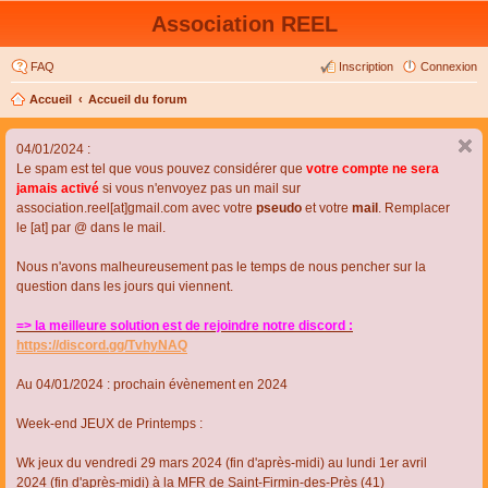
Association REEL
FAQ
Inscription
Connexion
Accueil
Accueil du forum
04/01/2024 :
Le spam est tel que vous pouvez considérer que
votre compte ne sera
jamais activé
si vous n'envoyez pas un mail sur
association.reel[at]gmail.com avec votre
pseudo
et votre
mail
. Remplacer
le [at] par @ dans le mail.
Nous n'avons malheureusement pas le temps de nous pencher sur la
question dans les jours qui viennent.
=> la meilleure solution est de rejoindre notre discord :
https://discord.gg/TvhyNAQ
Au 04/01/2024 : prochain évènement en 2024
Week-end JEUX de Printemps :
Wk jeux du vendredi 29 mars 2024 (fin d'après-midi) au lundi 1er avril
2024 (fin d'après-midi) à la MFR de Saint-Firmin-des-Près (41)