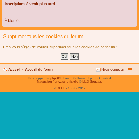
Inscriptions à venir plus tard
À bientôt !
Supprimer tous les cookies du forum
Êtes-vous sûr(e) de vouloir supprimer tous les cookies de ce forum ?
Accueil
Accueil du forum
Nous contacter
Développé par
phpBB
® Forum Software © phpBB Limited
Traduction française officielle
©
Maël Soucaze
©
REEL
- 2002 - 2019