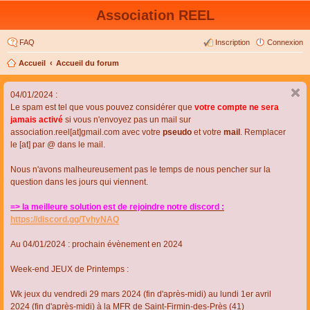
Association REEL
FAQ
Inscription
Connexion
Accueil
Accueil du forum
04/01/2024 :
Le spam est tel que vous pouvez considérer que
votre compte ne sera
jamais activé
si vous n'envoyez pas un mail sur
association.reel[at]gmail.com avec votre
pseudo
et votre
mail
. Remplacer
le [at] par @ dans le mail.
Nous n'avons malheureusement pas le temps de nous pencher sur la
question dans les jours qui viennent.
=> la meilleure solution est de rejoindre notre discord :
https://discord.gg/TvhyNAQ
Au 04/01/2024 : prochain évènement en 2024
Week-end JEUX de Printemps :
Wk jeux du vendredi 29 mars 2024 (fin d'après-midi) au lundi 1er avril
2024 (fin d'après-midi) à la MFR de Saint-Firmin-des-Près (41)