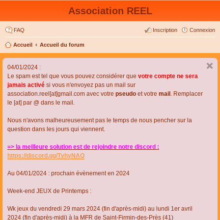
Association REEL
FAQ
Inscription
Connexion
Accueil
Accueil du forum
04/01/2024 :
Le spam est tel que vous pouvez considérer que
votre compte ne sera
jamais activé
si vous n'envoyez pas un mail sur
association.reel[at]gmail.com avec votre
pseudo
et votre
mail
. Remplacer
le [at] par @ dans le mail.
Nous n'avons malheureusement pas le temps de nous pencher sur la
question dans les jours qui viennent.
=> la meilleure solution est de rejoindre notre discord :
https://discord.gg/TvhyNAQ
Au 04/01/2024 : prochain évènement en 2024
Week-end JEUX de Printemps :
Wk jeux du vendredi 29 mars 2024 (fin d'après-midi) au lundi 1er avril
2024 (fin d'après-midi) à la MFR de Saint-Firmin-des-Près (41)