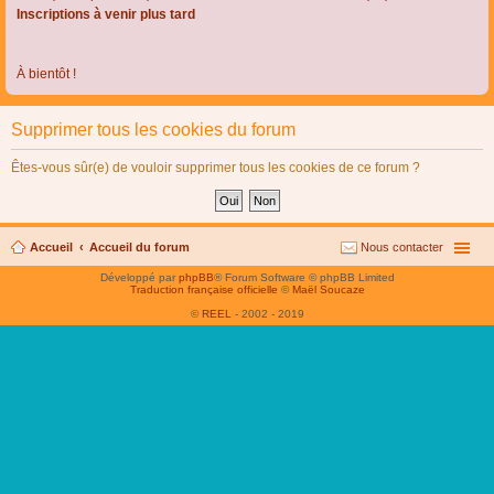
Inscriptions à venir plus tard
À bientôt !
Supprimer tous les cookies du forum
Êtes-vous sûr(e) de vouloir supprimer tous les cookies de ce forum ?
Accueil
Accueil du forum
Nous contacter
Développé par
phpBB
® Forum Software © phpBB Limited
Traduction française officielle
©
Maël Soucaze
©
REEL
- 2002 - 2019