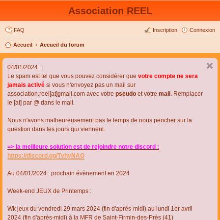
Association REEL
FAQ
Inscription
Connexion
Accueil
Accueil du forum
04/01/2024 :
Le spam est tel que vous pouvez considérer que
votre compte ne sera
jamais activé
si vous n'envoyez pas un mail sur
association.reel[at]gmail.com avec votre
pseudo
et votre
mail
. Remplacer
le [at] par @ dans le mail.
Nous n'avons malheureusement pas le temps de nous pencher sur la
question dans les jours qui viennent.
=> la meilleure solution est de rejoindre notre discord :
https://discord.gg/TvhyNAQ
Au 04/01/2024 : prochain évènement en 2024
Week-end JEUX de Printemps :
Wk jeux du vendredi 29 mars 2024 (fin d'après-midi) au lundi 1er avril
2024 (fin d'après-midi) à la MFR de Saint-Firmin-des-Près (41)