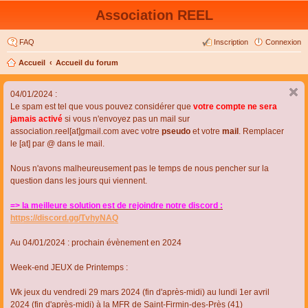
Association REEL
FAQ
Inscription
Connexion
Accueil
Accueil du forum
04/01/2024 :
Le spam est tel que vous pouvez considérer que
votre compte ne sera
jamais activé
si vous n'envoyez pas un mail sur
association.reel[at]gmail.com avec votre
pseudo
et votre
mail
. Remplacer
le [at] par @ dans le mail.
Nous n'avons malheureusement pas le temps de nous pencher sur la
question dans les jours qui viennent.
=> la meilleure solution est de rejoindre notre discord :
https://discord.gg/TvhyNAQ
Au 04/01/2024 : prochain évènement en 2024
Week-end JEUX de Printemps :
Wk jeux du vendredi 29 mars 2024 (fin d'après-midi) au lundi 1er avril
2024 (fin d'après-midi) à la MFR de Saint-Firmin-des-Près (41)