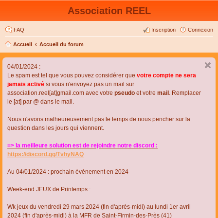
Association REEL
FAQ
Inscription
Connexion
Accueil
Accueil du forum
04/01/2024 :
Le spam est tel que vous pouvez considérer que
votre compte ne sera
jamais activé
si vous n'envoyez pas un mail sur
association.reel[at]gmail.com avec votre
pseudo
et votre
mail
. Remplacer
le [at] par @ dans le mail.
Nous n'avons malheureusement pas le temps de nous pencher sur la
question dans les jours qui viennent.
=> la meilleure solution est de rejoindre notre discord :
https://discord.gg/TvhyNAQ
Au 04/01/2024 : prochain évènement en 2024
Week-end JEUX de Printemps :
Wk jeux du vendredi 29 mars 2024 (fin d'après-midi) au lundi 1er avril
2024 (fin d'après-midi) à la MFR de Saint-Firmin-des-Près (41)